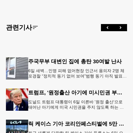
관련기사
주국무부 대변인 집에 총탄 30여발 난사
6일 새벽…인명 피해 없어현장 인근서 용의자 2명 체
포경찰 “정치적 동기 없어 보여”범행 동기 아직 발표
안 돼 조지아 국무장관 대변인이자 공보국장 자택에
최소 30발의 총격이
트럼프, '원정출산 아기에 미시민권 부여 금지' 행정명령 서명
도널드 트럼프 대통령이 6일 이른바 '원정 출산'으로
태어난 아기에게 미국 시민권을 주지 않도록 하는 행
정명령에 서명했다.트럼프 대통령은 이날 백악관에서
서명식을 열고 이같은 내용
릭 케이스 기아 코리안페스티벌에 5만 달러 후원