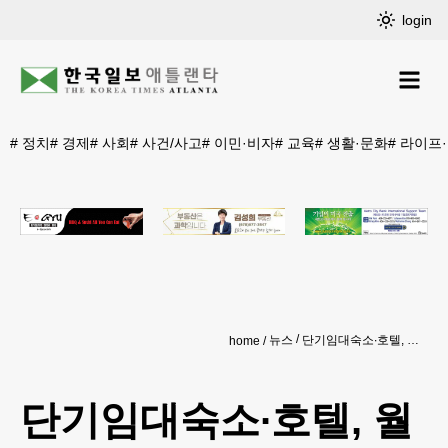
login
#
정치
#
경제
#
사회
#
사건/사고
#
이민·비자
#
교육
#
생활·문화
#
라이프
뉴스
단기임대숙소∙호텔, 월드컵 특수 ‘희비’
home
단기임대숙소∙호텔, 월