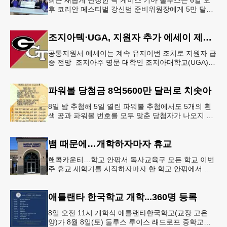
최근 새롭게 단장한 릭 케이스 기아 둘루스는 6일 오
후 코리안 페스티벌 강신범 준비위원장에게 5만 달러
를 현금으로 후원했다. 릭 케이스 기아 관계자는 딜러
샵에 언제든 한인들의 방문
조지아텍⋅UGA, 지원자 추가 에세이 제출 폐지
공통지원서 에세이는 계속 유지이번 조치로 지원자 급
증 전망 조지아주 명문 대학인 조지아대학교(UGA)와
조지아텍(GT)에 지원하는 고등학교 12학년 학생들의
입시 부담이 한층 줄
파워볼 당첨금 8억5600만 달러로 치솟아
8일 밤 추첨해 5일 열린 파워볼 추첨에서도 5개의 흰
색 공과 파워볼 번호를 모두 맞춘 당첨자가 나오지 않
으면서 행운의 주인공은 다음 기회로 미뤄지게 됐다.
이에 따라 이번 주 토요
뱀 때문에…개학하자마자 휴교
핸콕카운티…학교 안팎서 독사교육구 모든 학교 이번
주 휴교 새학기를 시작하자마자 한 학교 안팎에서 잇
따라 뱀들이 출몰해 교육구 모든 학교가 휴교에 들어
가는 일이 벌어졌다.6일 WS
애틀랜타 한국학교 개학...360명 등록
8일 오전 11시 개학식 애틀랜타한국학교(교장 고은
양)가 8월 8일(토) 둘루스 루이스 래드로프 중학교에