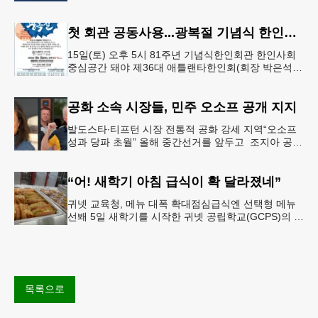
서 26-27학년도 새 학기를 시작한다. 개학식은 당일
오전 11시 학교 카
첫 회관 공동사용...광복절 기념식 한인회관서
15일(토) 오후 5시 81주년 기념식한인회관 한인사회
중심공간 돼야 제36대 애틀랜타한인회(회장 박은석·
이사장 강신범)는 제81주년 광복절 기념식을 오는 15
일(토) 오후 5시
공화 소속 시장들, 민주 오소프 공개 지지
발도스타∙티프턴 시장 전통적 공화 강세 지역“오소프
성과 당파 초월” 올해 중간선거를 앞두고 조지아 공화
당 소속 두 명의 시장이 민주당 존 오스프 연방상원의
원 지지를 선언했다.
“어! 새학기 아침 급식이 확 달라졌네”
귀넷 교육청, 메뉴 대폭 확대점심급식엔 선택형 메뉴
선봬 5일 새학기를 시작한 귀넷 공립학교(GCPS)의 급
식 메뉴가 한층 다양해졌다.GCPS 학교영양프로그램
에 따르면 특히 아침
목록으로