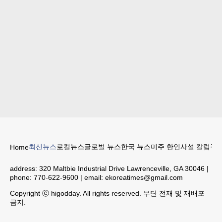
최신뉴스
로컬뉴스
글로벌 뉴스
한국 뉴스
미주 한인
사설 칼럼
구인
Home
address:
320 Maltbie Industrial Drive Lawrenceville, GA 30046
|
phone:
770-622-9600
| email:
ekoreatimes@gmail.com
Copyright ⓒ higodday. All rights reserved. 무단 전재 및 재배포
금지.