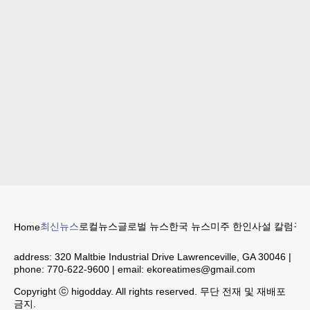
최신뉴스
로컬뉴스
글로벌 뉴스
한국 뉴스
미주 한인
사설 칼럼
구인
Home
address:
320 Maltbie Industrial Drive Lawrenceville, GA 30046
|
phone:
770-622-9600
| email:
ekoreatimes@gmail.com
Copyright ⓒ higodday. All rights reserved. 무단 전재 및 재배포
금지.