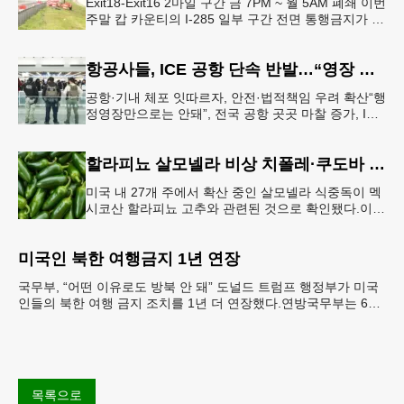
Exit18-Exit16 2마일 구간 금 7PM ~ 월 5AM 폐쇄 이번
주말 캅 카운티의 I-285 일부 구간 전면 통행금지가 시
행된다. 18번 출구인 페이스 페리 로드에서 16
항공사들, ICE 공항 단속 반발…“영장 없인 협조 불가”
공항·기내 체포 잇따르자, 안전·법적책임 우려 확산“행
정영장만으로는 안돼”, 전국 공항 곳곳 마찰 증가, ICE
는 공항 단속 확대 방침 연방 이민세관단속국 요원들
이 뉴욕 JKF 케
할라피뇨 살모넬라 비상 치폴레·쿠도바 긴급 회수
미국 내 27개 주에서 확산 중인 살모넬라 식중독이 멕
시코산 할라피뇨 고추와 관련된 것으로 확인됐다.이에
따라 멕시코 음식 체인인 치폴레와 쿠도바가 해당 식
재료를 전면 회수했다.연
미국인 북한 여행금지 1년 연장
국무부, “어떤 이유로도 방북 안 돼” 도널드 트럼프 행정부가 미국
인들의 북한 여행 금지 조치를 1년 더 연장했다.연방국무부는 6일
“북한 내 체포와 구금 위험으로부터 미국민의 안
목록으로