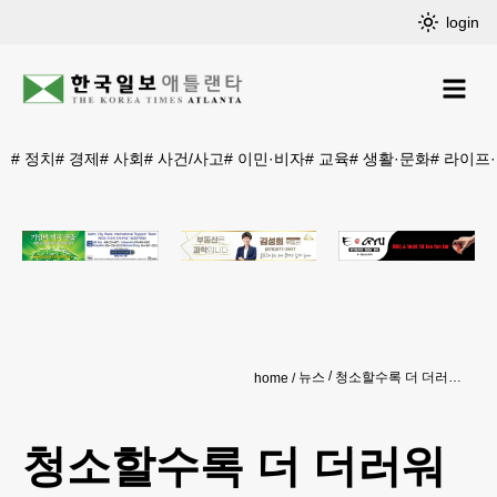
login
#
정치
#
경제
#
사회
#
사건/사고
#
이민·비자
#
교육
#
생활·문화
#
라이프
뉴스
청소할수록 더 더러워지네…피해야 할 청소 습관
home
청소할수록 더 더러워