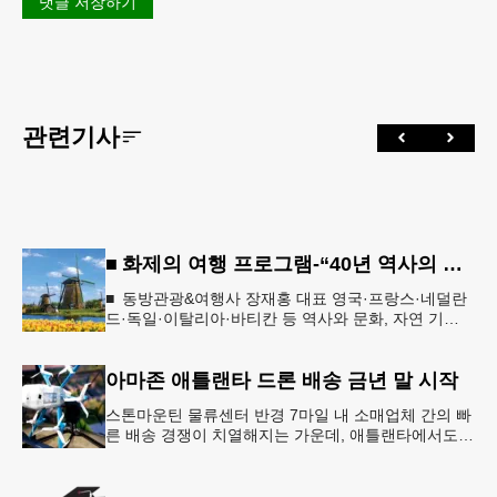
댓글 저장하기
관련기사
■ 화제의 여행 프로그램-“40년 역사의 신뢰… 서유럽 8개국 13일 대장정”
■ 동방관광&여행사 장재홍 대표 영국·프랑스·네덜란
드·독일·이탈리아·바티칸 등 역사와 문화, 자연 기
행…‘감동과 치유의 대장정’ 10월 6일 출발, 호텔·버스
·식사 일정‘
아마존 애틀랜타 드론 배송 금년 말 시작
스톤마운틴 물류센터 반경 7마일 내 소매업체 간의 빠
른 배송 경쟁이 치열해지는 가운데, 애틀랜타에서도
조만간 아마존의 택배가 하늘을 날아 배송될 예정이
다.아마존은 올해 말 조지아주