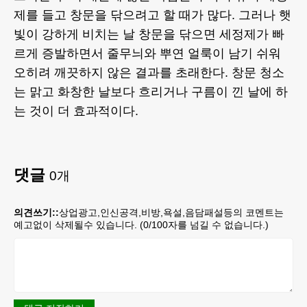
제를 들고 창문을 닦으려고 할 때가 많다. 그러나 햇
빛이 강하게 비치는 날 창문을 닦으면 세정제가 빠
르게 증발하면서 줄무늬와 뿌연 얼룩이 남기 쉬워
오히려 깨끗하지 않은 결과를 초래한다. 창문 청소
는 맑고 화창한 날보다 흐리거나 구름이 낀 날에 하
는 것이 더 효과적이다.
댓글
0
개
의견쓰기::
상업광고,인신공격,비방,욕설,음담패설등의 코멘트는
예고없이 삭제될수 있습니다. (
0
/100자를 넘길 수 없습니다.)