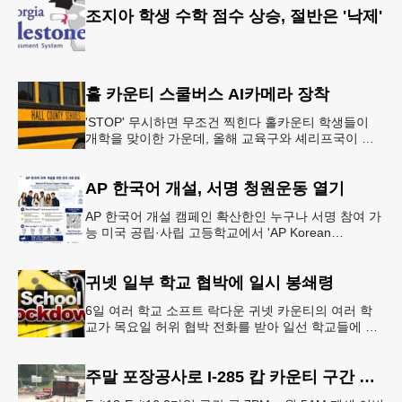
조지아 학생 수학 점수 상승, 절반은 '낙제'
홀 카운티 스쿨버스 AI카메라 장착
'STOP' 무시하면 무조건 찍힌다 홀카운티 학생들이
개학을 맞이한 가운데, 올해 교육구와 셰리프국이 학
생들의 안전을 위협하는 스쿨버스 추월 차량을 상대로
강력한 단속에 나선다.홀
AP 한국어 개설, 서명 청원운동 열기
AP 한국어 개설 캠페인 확산한인 누구나 서명 참여 가
능 미국 공립·사립 고등학교에서 'AP Korean
Language and Culture(한국어 및 한국문화 AP 과목)'
개
귀넷 일부 학교 협박에 일시 봉쇄령
6일 여러 학교 소프트 락다운 귀넷 카운티의 여러 학
교가 목요일 허위 협박 전화를 받아 일선 학교들에 일
시적인 봉쇄령이 내려졌다고 교육구 측이 밝혔다.학부
모들에게 발송된 서한에서
주말 포장공사로 I-285 캅 카운티 구간 통행금지