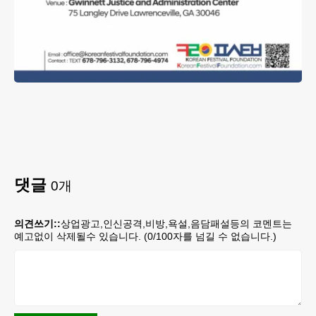
댓글
0
개
의견쓰기::
상업광고,인신공격,비방,욕설,음담패설등의 코멘트는
예고없이 삭제될수 있습니다. (
0
/100자를 넘길 수 없습니다.)