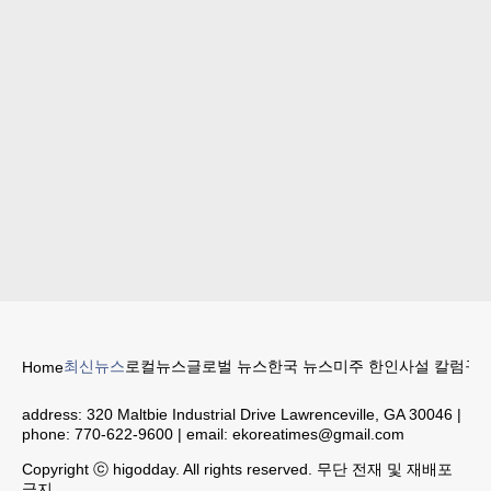
최신뉴스
로컬뉴스
글로벌 뉴스
한국 뉴스
미주 한인
사설 칼럼
구인
Home
address:
320 Maltbie Industrial Drive Lawrenceville, GA 30046
|
phone:
770-622-9600
| email:
ekoreatimes@gmail.com
Copyright ⓒ higodday. All rights reserved. 무단 전재 및 재배포
금지.