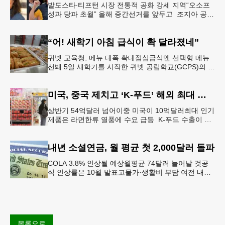
발도스타∙티프턴 시장 전통적 공화 강세 지역“오소프
성과 당파 초월” 올해 중간선거를 앞두고 조지아 공화
당 소속 두 명의 시장이 민주당 존 오스프 연방상원의
원 지지를 선언했다.
“어! 새학기 아침 급식이 확 달라졌네”
귀넷 교육청, 메뉴 대폭 확대점심급식엔 선택형 메뉴
선봬 5일 새학기를 시작한 귀넷 공립학교(GCPS)의 급
식 메뉴가 한층 다양해졌다.GCPS 학교영양프로그램
에 따르면 특히 아침
미국, 중국 제치고 ‘K-푸드’ 해외 최대 시장 부상
상반기 54억달러 넘어이중 미국이 10억달러최대 인기
제품은 라면한류 열풍에 수요 급등 K-푸드 수출이 라
면, 과자, 음료 등 제품 인기에 힘입어 올해 상반기에
도 역대 최고를 기록
내년 소셜연금, 월 평균 첫 2,000달러 돌파
COLA 3.8% 인상될 예상월평균 74달러 늘어날 것공
식 인상률은 10월 발표고물가·생활비 부담 여전 내년
소셜 시큐리티(사회보장연금) 생활비 조정(COLA)이
3.8%에 이를
목록으로