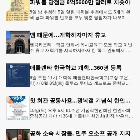
파워볼 당첨금 8억5600만 달러로 치솟아
8일 밤 추첨해 5일 열린 파워볼 추첨에서도 5개의 흰
색 공과 파워볼 번호를 모두 맞춘 당첨자가 나오지 않
으면서 행운의 주인공은 다음 기회로 미뤄지게 됐다.
이에 따라 이번 주 토요
뱀 때문에…개학하자마자 휴교
핸콕카운티…학교 안팎서 독사교육구 모든 학교 이번
주 휴교 새학기를 시작하자마자 한 학교 안팎에서 잇
따라 뱀들이 출몰해 교육구 모든 학교가 휴교에 들어
가는 일이 벌어졌다.6일 WS
애틀랜타 한국학교 개학...360명 등록
8일 오전 11시 개학식 애틀랜타한국학교(교장 고은
양)가 8월 8일(토) 둘루스 루이스 래드로프 중학교에
서 26-27학년도 새 학기를 시작한다. 개학식은 당일
오전 11시 학교 카
첫 회관 공동사용...광복절 기념식 한인회관서
15일(토) 오후 5시 81주년 기념식한인회관 한인사회
중심공간 돼야 제36대 애틀랜타한인회(회장 박은석·
이사장 강신범)는 제81주년 광복절 기념식을 오는 15
일(토) 오후 5시
공화 소속 시장들, 민주 오소프 공개 지지