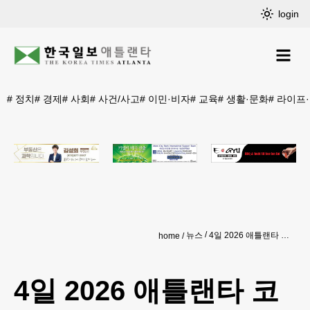
login
#
정치
#
경제
#
사회
#
사건/사고
#
이민·비자
#
교육
#
생활·문화
#
라이프
뉴스
4일 2026 애틀랜타 코리안 페스티벌 발대식
home
4일 2026 애틀랜타 코