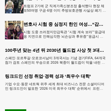
트럼프 2기에 군 직계가족신분조정 출석했다 현장 체
포50여명 구금·6명 이미 추방보호관행 사실상 폐기 수
순군 전력·사기저하 우려 고조 도널드 트럼프 행정부
가 대규모 불법체류자 추방
변호사 시험 중 심정지 한인 여성…“감독 부실” 소송
시험 도중 쓰러졌지만감독관 “시험 계속 보라”“응급대
응 지연으로 인해심각한 뇌손상과 후유증”‘응급시 시
험중단법’계기 법대 졸업 당시의 메리 제인 정(오른쪽)
씨가 친구와 기념촬영하는
100주년 맞는 4년 뒤 2030년 월드컵 사상 첫 3대륙·6개국 개최
스페인·포르투갈·모로코서남미 3개국서는 기념 경기FIFA, 64개국
참가 검토 스페인의 우승으로 2026 북중미 월드컵이 막을 내린 가
운데, 축구 팬들의 관심은 벌써 2030 FI
링크드인 선정 취업·경력 성과 ‘최우수 대학’
기업 수요·동문 네트웍 위주 세계 최대 비즈니스 전문 소셜미디어
인 링크드인이 발표한 ‘2026 미국 최우수 대학’ 순위에서 프린스
턴대가 1위에 이름을 올렸다. 이번 평가는 졸업생