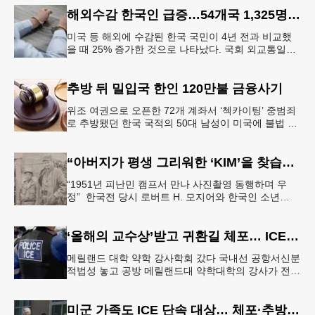
참정권 행사를 확대 보장하는
해외수감 한국인 급증…54개국 1,325명 25%↑
미국 등 해외에 수감된 한국 국민이 4년 전과 비교했
을 때 25% 증가한 것으로 나타났다. 국회 외교통일위
원회 소속 더불어민주당 김준환 의원이 외교부로부터
제출받은 자료에 따르면
추방 뒤 밀입국 한인 120만불 금융사기
위조 여권으로 오픈한 72개 계좌서 ‘첵카이팅’ 중범죄
로 추방됐던 한국 국적의 50대 남성이 미국에 불법 재
입국한 뒤 가짜 여권으로 다수의 은행 계좌를 개설하
고 100만 달러가 넘
“아버지가 평생 그리워한 ‘KIM’을 찾습니다” 한국전 종군기자의 ‘마지막 소원’
“1951년 피난민 캠프서 만나 사진촬영 동행하며 우
정” 한국전 당시 로버트 H. 모지어와 한국인 소년
KIM. [국가보훈부] 6·25 한국전쟁 당시 미국 종군기자
로 참전했던
‘올해의 교수상’받고 귀환길 체포… ICE 구금 파문
메릴랜드 대학 약학 강사학회 갔다 국내선 공항서신분
적법성 놓고 공방 메릴랜드대 약학대학의 강사가 전국
학회에서 ‘올해의 교수상’을 수상한 뒤 귀환길 공항에
서 연방 이민세관단속국(
미군 가족도 ICE 단속 대상… 체포·추방 속출