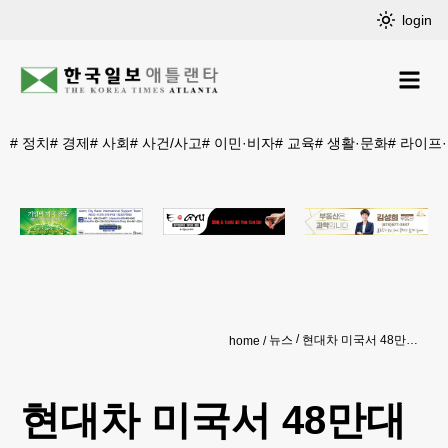
login
#
정치
#
경제
#
사회
#
사건/사고
#
이민·비자
#
교육
#
생활·문화
#
라이프
뉴스
현대차 미국서 48만대 대규모 리콜
home
현대차 미국서 48만대