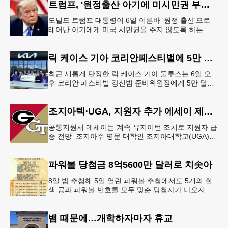
트럼프, '원정출산 아기에 미시민권 부여 금지' 행정명령 서명
도널드 트럼프 대통령이 6일 이른바 '원정 출산'으로
태어난 아기에게 미국 시민권을 주지 않도록 하는 행
정명령에 서명했다.트럼프 대통령은 이날 백악관에서
서명식을 열고 이같은 내용
릭 케이스 기아 코리안페스티벌에 5만 달러 후원
최근 새롭게 단장한 릭 케이스 기아 둘루스는 6일 오
후 코리안 페스티벌 강신범 준비위원장에게 5만 달러
를 현금으로 후원했다. 릭 케이스 기아 관계자는 딜러
샵에 언제든 한인들의 방문
조지아텍⋅UGA, 지원자 추가 에세이 제출 폐지
공통지원서 에세이는 계속 유지이번 조치로 지원자 급
증 전망 조지아주 명문 대학인 조지아대학교(UGA)와
조지아텍(GT)에 지원하는 고등학교 12학년 학생들의
입시 부담이 한층 줄
파워볼 당첨금 8억5600만 달러로 치솟아
8일 밤 추첨해 5일 열린 파워볼 추첨에서도 5개의 흰
색 공과 파워볼 번호를 모두 맞춘 당첨자가 나오지 않
으면서 행운의 주인공은 다음 기회로 미뤄지게 됐다.
이에 따라 이번 주 토요
뱀 때문에…개학하자마자 휴교