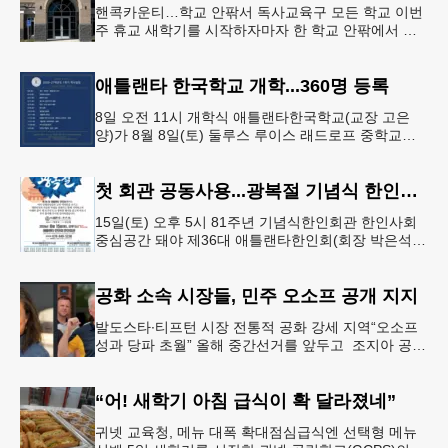
핸콕카운티…학교 안팎서 독사교육구 모든 학교 이번
주 휴교 새학기를 시작하자마자 한 학교 안팎에서 잇
따라 뱀들이 출몰해 교육구 모든 학교가 휴교에 들어
가는 일이 벌어졌다.6일 WS
애틀랜타 한국학교 개학...360명 등록
8일 오전 11시 개학식 애틀랜타한국학교(교장 고은
양)가 8월 8일(토) 둘루스 루이스 래드로프 중학교에
서 26-27학년도 새 학기를 시작한다. 개학식은 당일
오전 11시 학교 카
첫 회관 공동사용...광복절 기념식 한인회관서
15일(토) 오후 5시 81주년 기념식한인회관 한인사회
중심공간 돼야 제36대 애틀랜타한인회(회장 박은석·
이사장 강신범)는 제81주년 광복절 기념식을 오는 15
일(토) 오후 5시
공화 소속 시장들, 민주 오소프 공개 지지
발도스타∙티프턴 시장 전통적 공화 강세 지역“오소프
성과 당파 초월” 올해 중간선거를 앞두고 조지아 공화
당 소속 두 명의 시장이 민주당 존 오스프 연방상원의
원 지지를 선언했다.
“어! 새학기 아침 급식이 확 달라졌네”
귀넷 교육청, 메뉴 대폭 확대점심급식엔 선택형 메뉴