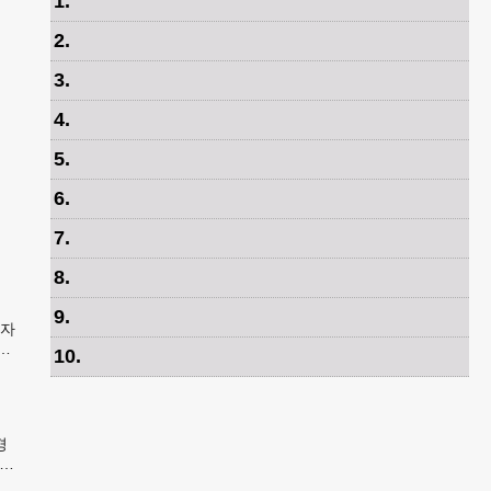
1
.
2
.
3
.
4
.
5
.
6
.
7
.
8
.
9
.
석자
재
10
.
경
조지
총