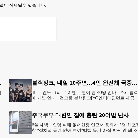
없이 삭제될수 있습니다.
족 입맛 챙기기
블랙핑크, 내일 10주년…4인 완전체 국중박서 팬 행사
갈
'미트 앤드 그리트' 이벤트 열어 팬 40명 만나…YG "참
에 개별 안내" 걸그룹 블랙핑크[YG엔터테인먼트 제공. 
판매 및 DB 금지] 그룹 블랙핑크가 데뷔 10주년 기념일
주국무부 대변인 집에 총탄 30여발 난사
6일 새벽…인명 피해 없어현장 인근서 용의자 2명 체포
트
찰 “정치적 동기 없어 보여”범행 동기 아직 발표 안 돼 
아 국무장관 대변인이자 공보국장 자택에 최소 30발의 