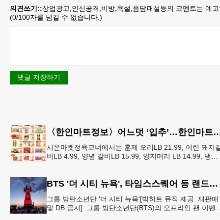
의견쓰기::
상업광고,인신공격,비방,욕설,음담패설등의 코멘트는 예고
(
0
/100자를 넘길 수 없습니다.)
댓글 저장하기
〈한인마트정보〉어느덧 ‘입추’…한인마트 먹거리로 가
시온마켓정육코너에서는 훈제 오리LB 21.99, 어린 돼지
비LB 4.99, 양념 갈비LB 15.99, 양지머리 LB 14.99, 냉장
영계LB 2.69, 생삼겹살 수육용LB 8.
BTS '더 시티 뉴욕', 타임스스퀘어 등 랜드마크 빛냈다
그룹 방탄소년단 '더 시티 뉴욕'[빅히트 뮤직 제공. 재판매
및 DB 금지] 그룹 방탄소년단(BTS)의 오프라인 팬 이벤
'BTS 더 시티 아리랑 - 뉴욕'(이하 '더 시티 뉴