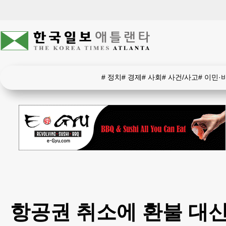
#
정치
#
경제
#
사회
#
사건/사고
#
이민·
항공권 취소에 환불 대신