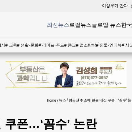
이상무가 간다
최신뉴스
로컬뉴스
글로벌 뉴스
한국
비자
#
교육
#
생활·문화
#
라이프·푸드
#
종교
#
업소탐방
#
인물·인터뷰
#
사
뉴스
항공권 취소에 환불 대신 쿠폰…‘꼼수’ 
home
 쿠폰…‘꼼수’ 논란