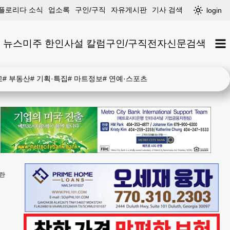
플로리다 소식
업소록
구인/구직
자유게시판
기사 검색
login
 뉴스
미주 한인
사설 칼럼
구인/구직
전자신문
검색
고
#
부동산
#
기획·특집
#
마트정보
#
연예·스포츠
논란