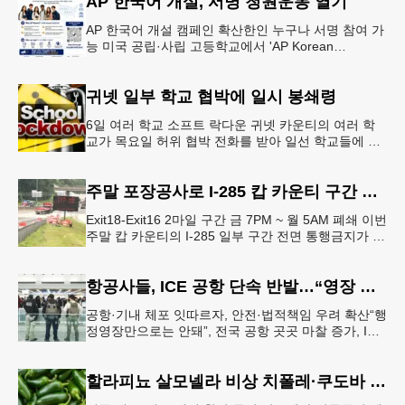
AP 한국어 개설, 서명 청원운동 열기
AP 한국어 개설 캠페인 확산한인 누구나 서명 참여 가
능 미국 공립·사립 고등학교에서 'AP Korean
Language and Culture(한국어 및 한국문화 AP 과목)'
개
귀넷 일부 학교 협박에 일시 봉쇄령
6일 여러 학교 소프트 락다운 귀넷 카운티의 여러 학
교가 목요일 허위 협박 전화를 받아 일선 학교들에 일
시적인 봉쇄령이 내려졌다고 교육구 측이 밝혔다.학부
모들에게 발송된 서한에서
주말 포장공사로 I-285 캅 카운티 구간 통행금지
Exit18-Exit16 2마일 구간 금 7PM ~ 월 5AM 폐쇄 이번
주말 캅 카운티의 I-285 일부 구간 전면 통행금지가 시
행된다. 18번 출구인 페이스 페리 로드에서 16
항공사들, ICE 공항 단속 반발…“영장 없인 협조 불가”
공항·기내 체포 잇따르자, 안전·법적책임 우려 확산“행
정영장만으로는 안돼”, 전국 공항 곳곳 마찰 증가, ICE
는 공항 단속 확대 방침 연방 이민세관단속국 요원들
이 뉴욕 JKF 케
할라피뇨 살모넬라 비상 치폴레·쿠도바 긴급 회수