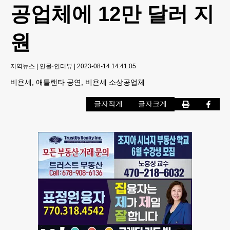
공업체에 12만 달러 지
원
지역뉴스
|
인물·인터뷰
|
2023-08-14 14:41:05
비욘세, 애틀랜타 공연, 비욘세 소상공업체
글자작게
글자크게