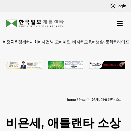
login
#
정치
#
경제
#
사회
#
사건/사고
#
이민·비자
#
교육
#
생활·문화
#
라이프
뉴스
비욘세, 애틀랜타 소상공업체에 12만 달러 지원
home
비욘세, 애틀랜타 소상