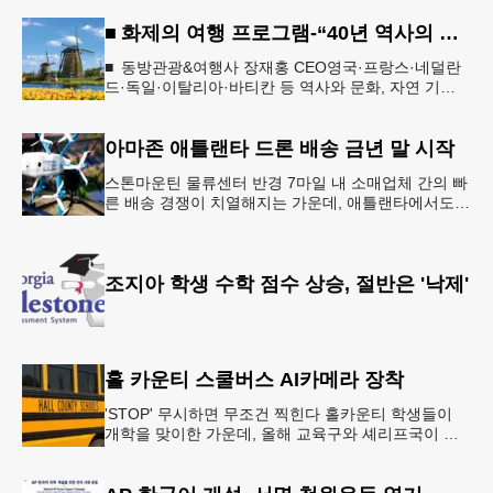
■ 화제의 여행 프로그램-“40년 역사의 신뢰… 서유럽 8개국 13일 대장정”
■ 동방관광&여행사 장재홍 CEO영국·프랑스·네덜란
드·독일·이탈리아·바티칸 등 역사와 문화, 자연 기
행…‘감동과 치유의 대장정’ 10월 6일 출발, 호텔·버스
·식사 일정‘
아마존 애틀랜타 드론 배송 금년 말 시작
스톤마운틴 물류센터 반경 7마일 내 소매업체 간의 빠
른 배송 경쟁이 치열해지는 가운데, 애틀랜타에서도
조만간 아마존의 택배가 하늘을 날아 배송될 예정이
다.아마존은 올해 말 조지아주
조지아 학생 수학 점수 상승, 절반은 '낙제'
홀 카운티 스쿨버스 AI카메라 장착
'STOP' 무시하면 무조건 찍힌다 홀카운티 학생들이
개학을 맞이한 가운데, 올해 교육구와 셰리프국이 학
생들의 안전을 위협하는 스쿨버스 추월 차량을 상대로
강력한 단속에 나선다.홀