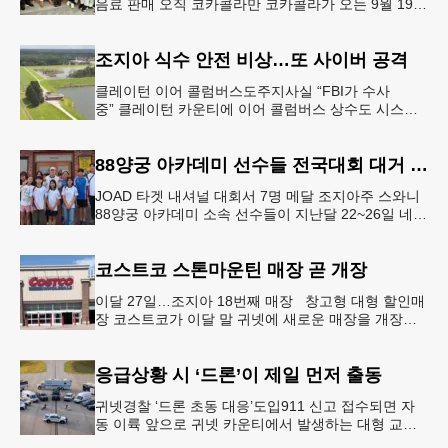
음료 판매 오직 코카콜라만 코카콜라가 오는 9월 19-
20일 귀넷플레이스 몰에서 열리는 2026 코리안 페스
티벌의 공식 독점
조지아 식수 안전 비상…또 사이버 공격
클레이턴 이어 콜럼버스도주지사실 “FBI가 수사
중” 클레이턴 카운티에 이어 콜럼버스 상수도 시스템
도 사이버 공격을 받은 것으로 확인됐다. 이로써 조지
아에서만 최소 2곳의 상수도
88양궁 아카데미 선수들 전국대회 대거 입상
JOAD 타겟 내셔널 대회서 7명 메달 조지아주 스와니
88양궁 아카데미 소속 선수들이 지난달 22~26일 네브
래스카주 링컨에서 열린 2026 주니어 올림픽 양궁 디
벨롭먼트(JOA
코스트코 스톤마운틴 매장 곧 개장
이달 27일…조지아 18번째 매장 창고형 대형 할인매
장 코스트코가 이달 말 귀넷에 새로운 매장을 개장한
다.코스트코는 4일 “스톤마운틴 매장을 8월 27일 정식
개장할 예정”이라
응급상황 시 ‘드론’이 제일 먼저 출동
귀넷경찰 ‘드론 초동 대응’도입911 신고 접수되면 자
동 이륙 앞으로 귀넷 카운티에서 발생하는 대형 교통
사고나 범죄 현장 등 응급 상황 발생 시 드론이 가장