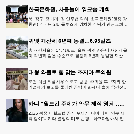
먼저 현장에 출동해 상
한국문화원, 사물놀이 워크숍 개최
북, 장구, 꽹가리, 징 연주법 익혀 한국문화원(원장 장
찬영)은 지난 2일 둘루스에 위치한 주님의 영광교회에
서 사물놀이 워크숍을 개최했다.한국을 대표하는 전통
공연예술인 사물놀이
귀넷 재산세 6년째 동결…6.95밀즈
총 재산세율은 14.71밀즈 올해 귀넷 카운티 재산세율
이 작년과 같은 수준으로 결정돼 6년째 동일한 재산세
율을 유지하게 됐다.귀넷 커미셔너 위원회는 4일 저녁
열린 정례 회의에서
대형 와플로 뺨 맞는 조지아 주의원
로먼 의원∙와플하우스 로고 공방 주의원 후보자와 한
기업체의 로고를 둘러싼 공방이 화제다.올해 중간선거
에서 민주당 주상원 후보(7지구)로 나서는 루와 로먼
(둘루스) 주하원의원은
카니 "월드컵 주제가 안무 제작 영광…춤은 국경 없는 언어"
2026 북중미 월드컵 공식 주제가 '다이 다이' 안무 제
작 참여"샤키라 열정적 태도 존경…하프타임쇼서 만난
BTS, 특별한 기억""글로벌-한국 엔터테인먼트 산업 잇
는 가교 역할