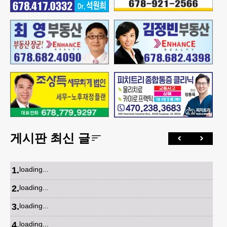
게시판 최신 글
1
.
loading...
2
.
loading...
3
.
loading...
4
.
loading...