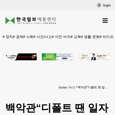
login
#
정치
#
경제
#
사회
#
사건/사고
#
이민·비자
#
교육
#
생활·문화
#
라이프
뉴스
백악관“디폴트 땐 일자리 최소 830만개 증발”
home
백악관“디폴트 땐 일자