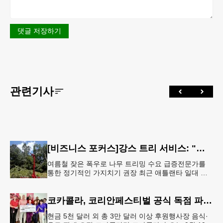
댓글 저장하기
관련기사
[비즈니스 포커스]강스 트리 서비스: "강풍에 부러질라"… 여름철 주택가 수목 관리 '비상'
여름철 잦은 폭우로 나무 트리밍 수요 급증전문가를
통한 정기적인 가지치기 권장 최근 애틀랜타 일대 주
택가에서 여름철 수목 관리에 대한 경각심이 높아지면
서, 전문적인 트리밍(가지치기
코카콜라, 코리안페스티벌 공식 독점 파트너 참여
현금 5천 달러 외 총 3만 달러 이상 후원행사장 음식·