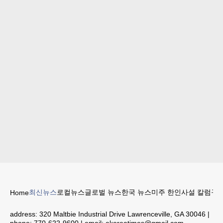
최신뉴스
로컬뉴스
글로벌 뉴스
한국 뉴스
미주 한인
사설 칼럼
구인
Home
address:
320 Maltbie Industrial Drive Lawrenceville, GA 30046
|