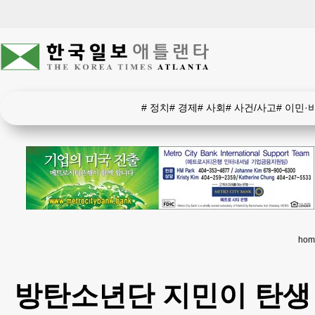
#
정치
#
경제
#
사회
#
사건/사고
#
이민·
hom
방탄소년단 지민이 탄생 9