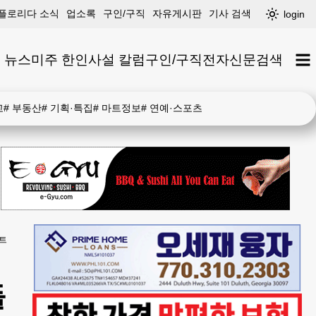
플로리다 소식
업소록
구인/구직
자유게시판
기사 검색
login
 뉴스
미주 한인
사설 칼럼
구인/구직
전자신문
검색
고
#
부동산
#
기획·특집
#
마트정보
#
연예·스포츠
젝트
들