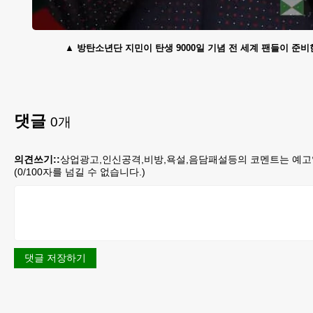
방탄소년단 지민이 탄생 9000일 기념 전 세계 팬들이 준비
댓글
0
개
의견쓰기::
상업광고,인신공격,비방,욕설,음담패설등의 코멘트는 예고
(
0
/100자를 넘길 수 없습니다.)
댓글 저장하기