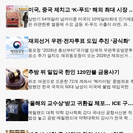
미국, 중국 제치고 ‘K-푸드’ 해외 최
상반기 54억달러 넘어이중 미국이 10억달러최대 인기제
은 라면한류 열풍에 수요 급등 K-푸드 수출이 라면, 과자,
음료 등 제품 인기에 힘입어 올해 상반기에도 역대 최고
기록
재외선거 우편·전자투표 도입 추진 ‘공식화’
동포청 “2028년 총선부터”국가별 단계적 우편투표방문투
표소 추가 설치도 재외동포청이 오는 2028년 재외선거부
터 우편투표와 전자투표 도입해 재외국민의 참정권 행사
확대 보장하는
추방 뒤 밀입국 한인 120만불 금융사기
위조 여권으로 오픈한 72개 계좌서 ‘첵카이팅’ 중범죄로 
방됐던 한국 국적의 50대 남성이 미국에 불법 재입국한 
가짜 여권으로 다수의 은행 계좌를 개설하고 100만 달러
넘
‘올해의 교수상’받고 귀환길 체포… ICE 구금 파문
메릴랜드 대학 약학 강사학회 갔다 국내선 공항서신분 적
법성 놓고 공방 메릴랜드대 약학대학의 강사가 전국 학회
에서 ‘올해의 교수상’을 수상한 뒤 귀환길 공항에서 연방 
민세관단속국(