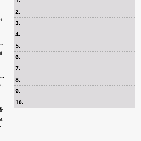
1
.
2
.
인
3
.
시큐
4
.
급증…54개국 1,325명 25%↑
5
.
때
6
.
속
료
7
.
생 그리워한 ‘KIM’을 찾습니다” 한국전 종군기자의 ‘마지막 소원’
8
.
한
9
.
보훈
10
.
출
0
전
불