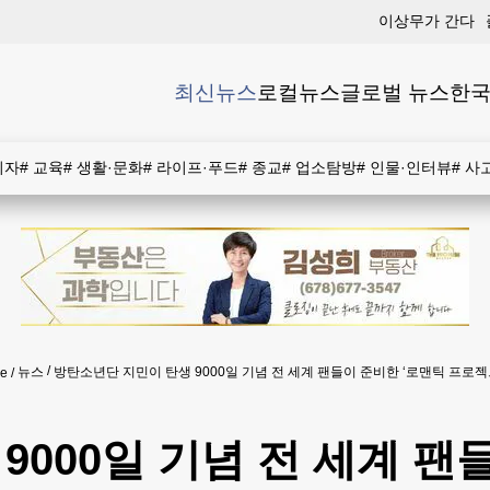
이상무가 간다
최신뉴스
로컬뉴스
글로벌 뉴스
한국
비자
#
교육
#
생활·문화
#
라이프·푸드
#
종교
#
업소탐방
#
인물·인터뷰
#
사
뉴스
방탄소년단 지민이 탄생 9000일 기념 전 세계 팬들이 준비한 ‘로맨틱 프로
e
000일 기념 전 세계 팬