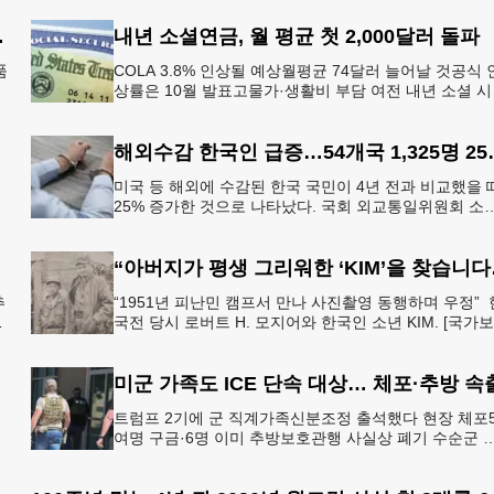
대 시장 부상
내년 소셜연금, 월 평균 첫 2,000달러 돌파
품
COLA 3.8% 인상될 예상월평균 74달러 늘어날 것공식 
상률은 10월 발표고물가·생활비 부담 여전 내년 소셜 
를
리티(사회보장연금) 생활비 조정(COLA)이 3.8%에 이를
해외수감 한국인 
미국 등 해외에 수감된 한국 국민이 4년 전과 비교했을 
25% 증가한 것으로 나타났다. 국회 외교통일위원회 소
를
더불어민주당 김준환 의원이 외교부로부터 제출받은 자
에 따르면
“아버지가 평
추
“1951년 피난민 캠프서 만나 사진촬영 동행하며 우정” 
뒤
국전 당시 로버트 H. 모지어와 한국인 소년 KIM. [국가
가
부] 6·25 한국전쟁 당시 미국 종군기자로 참전했던
미군 가족도 ICE 단속 대상… 체포·추방 속
트럼프 2기에 군 직계가족신분조정 출석했다 현장 체포5
여명 구금·6명 이미 추방보호관행 사실상 폐기 수순군 
이
력·사기저하 우려 고조 도널드 트럼프 행정부가 대규모 
법체류자 추방