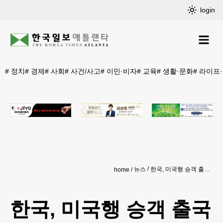
login
#
정치
#
경제
#
사회
#
사건/사고
#
이민·비자
#
교육
#
생활·문화
#
라이프
뉴스
한국, 미국행 승객 출국검역제 본격 시행
home
한국, 미국행 승객 출국