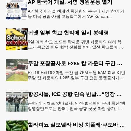
AP 한국어 개설, 서명 청원운동 열기
AP 한국어 개설 캠페인 확산한인 누구나 서명 참여 가
능 미국 공립·사립 고등학교에서 'AP Korean
Language and Culture(한국어 및 한국문화 AP 과목)'
개
귀넷 일부 학교 협박에 일시 봉쇄령
6일 여러 학교 소프트 락다운 귀넷 카운티의 여러 학
교가 목요일 허위 협박 전화를 받아 일선 학교들에 일
시적인 봉쇄령이 내려졌다고 교육구 측이 밝혔다.학부
모들에게 발송된 서한에서
주말 포장공사로 I-285 캅 카운티 구간 통행금지
Exit18-Exit16 2마일 구간 금 7PM ~ 월 5AM 폐쇄 이번
주말 캅 카운티의 I-285 일부 구간 전면 통행금지가 시
행된다. 18번 출구인 페이스 페리 로드에서 16
항공사들, ICE 공항 단속 반발…“영장 없인 협조 불가”
공항·기내 체포 잇따르자, 안전·법적책임 우려 확산“행
정영장만으로는 안돼”, 전국 공항 곳곳 마찰 증가, ICE
는 공항 단속 확대 방침 연방 이민세관단속국 요원들
이 뉴욕 JKF 케
할라피뇨 살모넬라 비상 치폴레·쿠도바 긴급 회수