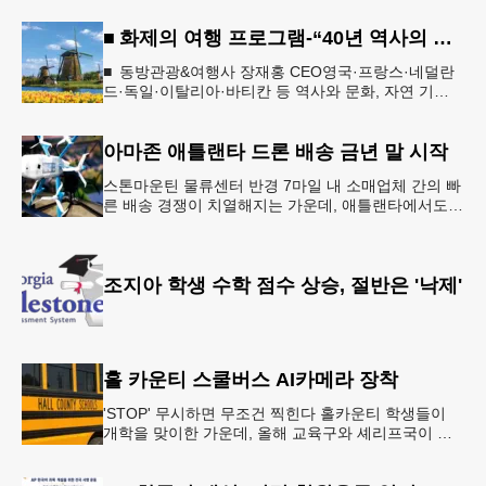
■ 화제의 여행 프로그램-“40년 역사의 신뢰… 서유럽 8개국 13일 대장정”
■ 동방관광&여행사 장재홍 CEO영국·프랑스·네덜란
드·독일·이탈리아·바티칸 등 역사와 문화, 자연 기
행…‘감동과 치유의 대장정’ 10월 6일 출발, 호텔·버스
·식사 일정‘
아마존 애틀랜타 드론 배송 금년 말 시작
스톤마운틴 물류센터 반경 7마일 내 소매업체 간의 빠
른 배송 경쟁이 치열해지는 가운데, 애틀랜타에서도
조만간 아마존의 택배가 하늘을 날아 배송될 예정이
다.아마존은 올해 말 조지아주
조지아 학생 수학 점수 상승, 절반은 '낙제'
홀 카운티 스쿨버스 AI카메라 장착
'STOP' 무시하면 무조건 찍힌다 홀카운티 학생들이
개학을 맞이한 가운데, 올해 교육구와 셰리프국이 학
생들의 안전을 위협하는 스쿨버스 추월 차량을 상대로
강력한 단속에 나선다.홀