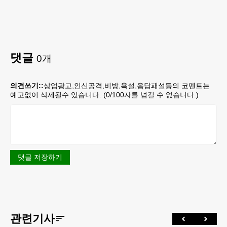
댓글
0
개
의견쓰기::
상업광고,인신공격,비방,욕설,음담패설등의 코멘트는
예고없이 삭제될수 있습니다. (
0
/100자를 넘길 수 없습니다.)
댓글 저장하기
관련기사