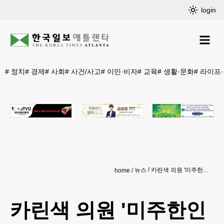
login
#
정치
#
경제
#
사회
#
사건/사고
#
이민·비자
#
교육
#
생활·문화
#
라이프
뉴스
카린색 의원 '미주한인의 날' 축하 연설
home
카린색 의원 '미주한인