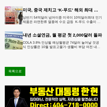
식 메뉴가 한층 다양해졌다.GCPS 학교영양프로그램
에 따르면 특히 아침
미국, 중국 제치고 ‘K-푸드’ 해외 최대 시장 부상
상반기 54억달러 넘어이중 미국이 10억달러최대 인기
제품은 라면한류 열풍에 수요 급등 K-푸드 수출이 라
면, 과자, 음료 등 제품 인기에 힘입어 올해 상반기에
도 역대 최고를 기록
내년 소셜연금, 월 평균 첫 2,000달러 돌파
COLA 3.8% 인상될 예상월평균 74달러 늘어날 것공
식 인상률은 10월 발표고물가·생활비 부담 여전 내년
소셜 시큐리티(사회보장연금) 생활비 조정(COLA)이
3.8%에 이를
목록으로