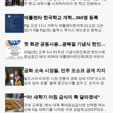
주 휴교 새학기를 시작하자마자 한 학교 안팎에서 잇
따라 뱀들이 출몰해 교육구 모든 학교가 휴교에 들어
가는 일이 벌어졌다.6일 WS
애틀랜타 한국학교 개학...360명 등록
8일 오전 11시 개학식 애틀랜타한국학교(교장 고은
양)가 8월 8일(토) 둘루스 루이스 래드로프 중학교에
서 26-27학년도 새 학기를 시작한다. 개학식은 당일
오전 11시 학교 카
첫 회관 공동사용...광복절 기념식 한인회관서
15일(토) 오후 5시 81주년 기념식한인회관 한인사회
중심공간 돼야 제36대 애틀랜타한인회(회장 박은석·
이사장 강신범)는 제81주년 광복절 기념식을 오는 15
일(토) 오후 5시
공화 소속 시장들, 민주 오소프 공개 지지
발도스타∙티프턴 시장 전통적 공화 강세 지역“오소프
성과 당파 초월” 올해 중간선거를 앞두고 조지아 공화
당 소속 두 명의 시장이 민주당 존 오스프 연방상원의
원 지지를 선언했다.
“어! 새학기 아침 급식이 확 달라졌네”
귀넷 교육청, 메뉴 대폭 확대점심급식엔 선택형 메뉴
선봬 5일 새학기를 시작한 귀넷 공립학교(GCPS)의 급