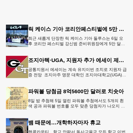
릭 케이스 기아 코리안페스티벌에 5만 달러 후원
최근 새롭게 단장한 릭 케이스 기아 둘루스는 6일 오
후 코리안 페스티벌 강신범 준비위원장에게 5만 달러
를 현금으로 후원했다. 릭 케이스 기아 관계자는 딜러
샵에 언제든 한인들의 방문
조지아텍⋅UGA, 지원자 추가 에세이 제출 폐지
공통지원서 에세이는 계속 유지이번 조치로 지원자 급
증 전망 조지아주 명문 대학인 조지아대학교(UGA)와
조지아텍(GT)에 지원하는 고등학교 12학년 학생들의
입시 부담이 한층 줄
파워볼 당첨금 8억5600만 달러로 치솟아
8일 밤 추첨해 5일 열린 파워볼 추첨에서도 5개의 흰
색 공과 파워볼 번호를 모두 맞춘 당첨자가 나오지 않
으면서 행운의 주인공은 다음 기회로 미뤄지게 됐다.
이에 따라 이번 주 토요
뱀 때문에…개학하자마자 휴교
핸콕카운티…학교 안팎서 독사교육구 모든 학교 이번