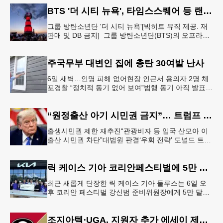
년 기념일
BTS '더 시티 뉴욕', 타임스스퀘어 등 랜드마크 빛냈다
그룹 방탄소년단 '더 시티 뉴욕'[빅히트 뮤직 제공. 재
판매 및 DB 금지] 그룹 방탄소년단(BTS)의 오프라인
팬 이벤트 'BTS 더 시티 아리랑 - 뉴욕'(이하 '더 시티
뉴
주국무부 대변인 집에 총탄 30여발 난사
6일 새벽…인명 피해 없어현장 인근서 용의자 2명 체
포경찰 “정치적 동기 없어 보여”범행 동기 아직 발표
안 돼 조지아 국무장관 대변인이자 공보국장 자택에
최소 30발의 총격이
“원정출산 아기 시민권 금지”… 트럼프 행정명령 서명
출생시민권 제한 재추진“관광비자 등 입국 산모아 이
출산 시민권 차단”대법원 판결‘우회 전략’ 도널드 트럼
프 대통령이 6일 이른바 ‘원정 출산(birth tourism)’으로
태어
릭 케이스 기아 코리안페스티벌에 5만 달러 후원
최근 새롭게 단장한 릭 케이스 기아 둘루스는 6일 오
후 코리안 페스티벌 강신범 준비위원장에게 5만 달러
를 현금으로 후원했다. 릭 케이스 기아 관계자는 딜러
샵에 언제든 한인들의 방문
조지아텍⋅UGA, 지원자 추가 에세이 제출 폐지