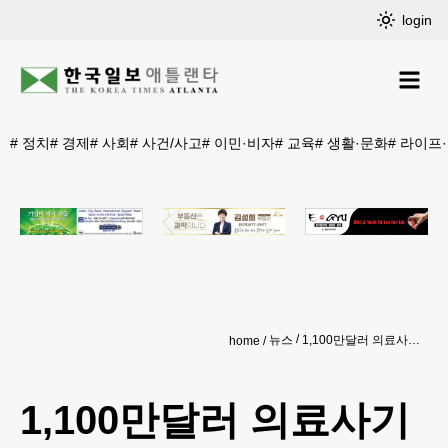
login
#
정치
#
경제
#
사회
#
사건/사고
#
이민·비자
#
교육
#
생활·문화
#
라이프
뉴스
1,100만달러 의료사기 한인 물리치료사 공모
home
1,100만달러 의료사기