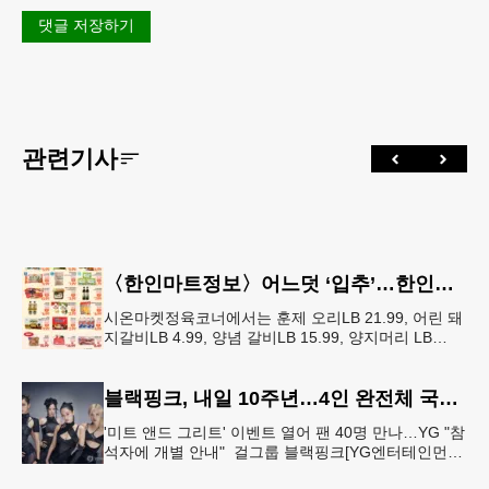
댓글 저장하기
관련기사
〈한인마트정보〉어느덧 ‘입추’…한인마트 먹거리로 가족 입맛 챙기기
시온마켓정육코너에서는 훈제 오리LB 21.99, 어린 돼
지갈비LB 4.99, 양념 갈비LB 15.99, 양지머리 LB
14.99, 냉장 영계LB 2.69, 생삼겹살 수육용LB 8.
블랙핑크, 내일 10주년…4인 완전체 국중박서 팬 행사
'미트 앤드 그리트' 이벤트 열어 팬 40명 만나…YG "참
석자에 개별 안내" 걸그룹 블랙핑크[YG엔터테인먼트
제공. 재판매 및 DB 금지] 그룹 블랙핑크가 데뷔 10주