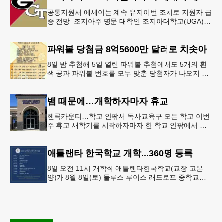
공통지원서 에세이는 계속 유지이번 조치로 지원자 급
증 전망 조지아주 명문 대학인 조지아대학교(UGA)와
조지아텍(GT)에 지원하는 고등학교 12학년 학생들의
입시 부담이 한층 줄
파워볼 당첨금 8억5600만 달러로 치솟아
8일 밤 추첨해 5일 열린 파워볼 추첨에서도 5개의 흰
색 공과 파워볼 번호를 모두 맞춘 당첨자가 나오지 않
으면서 행운의 주인공은 다음 기회로 미뤄지게 됐다.
이에 따라 이번 주 토요
뱀 때문에…개학하자마자 휴교
핸콕카운티…학교 안팎서 독사교육구 모든 학교 이번
주 휴교 새학기를 시작하자마자 한 학교 안팎에서 잇
따라 뱀들이 출몰해 교육구 모든 학교가 휴교에 들어
가는 일이 벌어졌다.6일 WS
애틀랜타 한국학교 개학...360명 등록
8일 오전 11시 개학식 애틀랜타한국학교(교장 고은
양)가 8월 8일(토) 둘루스 루이스 래드로프 중학교에
서 26-27학년도 새 학기를 시작한다. 개학식은 당일
오전 11시 학교 카