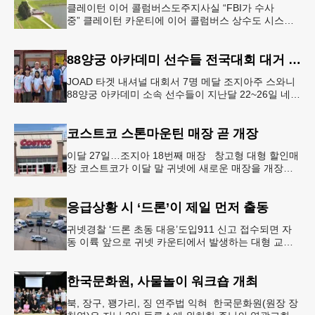
클레이턴 이어 콜럼버스도주지사실 “FBI가 수사
중” 클레이턴 카운티에 이어 콜럼버스 상수도 시스템
도 사이버 공격을 받은 것으로 확인됐다. 이로써 조지
아에서만 최소 2곳의 상수도
88양궁 아카데미 선수들 전국대회 대거 입상
JOAD 타겟 내셔널 대회서 7명 메달 조지아주 스와니
88양궁 아카데미 소속 선수들이 지난달 22~26일 네브
래스카주 링컨에서 열린 2026 주니어 올림픽 양궁 디
벨롭먼트(JOA
코스트코 스톤마운틴 매장 곧 개장
이달 27일…조지아 18번째 매장 창고형 대형 할인매
장 코스트코가 이달 말 귀넷에 새로운 매장을 개장한
다.코스트코는 4일 “스톤마운틴 매장을 8월 27일 정식
개장할 예정”이라
응급상황 시 ‘드론’이 제일 먼저 출동
귀넷경찰 ‘드론 초동 대응’도입911 신고 접수되면 자
동 이륙 앞으로 귀넷 카운티에서 발생하는 대형 교통
사고나 범죄 현장 등 응급 상황 발생 시 드론이 가장
먼저 현장에 출동해 상
한국문화원, 사물놀이 워크숍 개최
북, 장구, 꽹가리, 징 연주법 익혀 한국문화원(원장 장