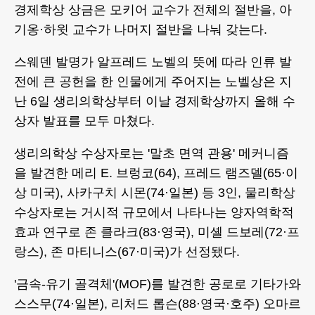
경제학상 상금은 모키어 교수가 전체의 절반을, 아
기옹·하윗 교수가 나머지 절반을 나눠 갖는다.
스웨덴 발명가 알프레드 노벨의 뜻에 따라 인류 발
전에 큰 공헌을 한 인물에게 주어지는 노벨상은 지
난 6일 생리의학상부터 이날 경제학상까지 올해 수
상자 발표를 모두 마쳤다.
생리의학상 수상자로는 '말초 면역 관용' 메커니즘
을 발견한 메리 E. 브렁코(64), 프레드 램즈델(65·이
상 미국), 사카구치 시몬(74·일본) 등 3인, 물리학상
수상자로는 거시적 규모에서 나타나는 양자역학적
효과 연구로 존 클라크(83·영국), 미셸 드보레(72·프
랑스), 존 마티니스(67·미국)가 선정됐다.
'금속-유기 골격체'(MOF)를 발견한 공로로 기타가와
스스무(74·일본), 리처드 롭슨(88·영국·호주) 오마르