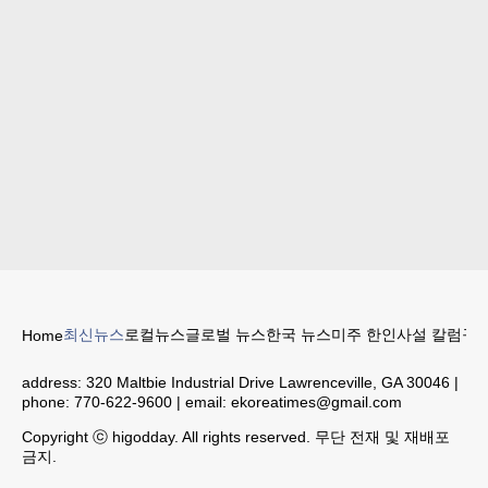
최신뉴스
로컬뉴스
글로벌 뉴스
한국 뉴스
미주 한인
사설 칼럼
구인
Home
address:
320 Maltbie Industrial Drive Lawrenceville, GA 30046
|
phone:
770-622-9600
| email:
ekoreatimes@gmail.com
Copyright ⓒ higodday. All rights reserved. 무단 전재 및 재배포
금지.