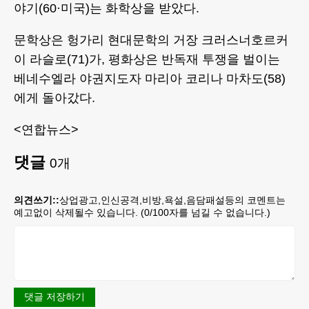
야기(60·미국)는 화학상을 받았다.
문학상은 헝가리 현대문학의 거장 크러스너호르커
이 라슬로(71)가, 평화상은 반독재 투쟁을 벌이는
베네수엘라 야권지도자 마리아 코리나 마차도(58)
에게 돌아갔다.
<연합뉴스>
댓글
0
개
의견쓰기::
상업광고,인신공격,비방,욕설,음담패설등의 코멘트는
예고없이 삭제될수 있습니다. (
0
/100자를 넘길 수 없습니다.)
댓글 저장하기