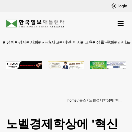
login
#
정치
#
경제
#
사회
#
사건/사고
#
이민·비자
#
교육
#
생활·문화
#
라이프
뉴스
노벨경제학상에 '혁신이 지속가능한 성장 이끄는 원리' 연구 3인
home
노벨경제학상에 '혁신