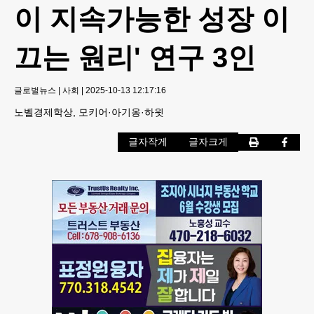
이 지속가능한 성장 이
끄는 원리' 연구 3인
글로벌뉴스
|
사회
|
2025-10-13 12:17:16
노벨경제학상, 모키어·아기옹·하윗
글자작게
글자크게