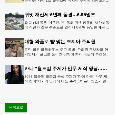
찬영)은 지난 2일 둘루스에 위치한 주님의 영광교회에
서 사물놀이 워크숍을 개최했다.한국을 대표하는 전통
공연예술인 사물놀이
귀넷 재산세 6년째 동결…6.95밀즈
총 재산세율은 14.71밀즈 올해 귀넷 카운티 재산세율
이 작년과 같은 수준으로 결정돼 6년째 동일한 재산세
율을 유지하게 됐다.귀넷 커미셔너 위원회는 4일 저녁
열린 정례 회의에서
대형 와플로 뺨 맞는 조지아 주의원
로먼 의원∙와플하우스 로고 공방 주의원 후보자와 한
기업체의 로고를 둘러싼 공방이 화제다.올해 중간선거
에서 민주당 주상원 후보(7지구)로 나서는 루와 로먼
(둘루스) 주하원의원은
카니 "월드컵 주제가 안무 제작 영광…춤은 국경 없는 언어"
2026 북중미 월드컵 공식 주제가 '다이 다이' 안무 제
작 참여"샤키라 열정적 태도 존경…하프타임쇼서 만난
BTS, 특별한 기억""글로벌-한국 엔터테인먼트 산업 잇
는 가교 역할
목록으로