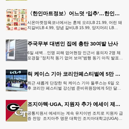
행된다. 18번 출구인 페이스 페리 로드에서 16
〈한인마트정보〉어느덧 ‘입추’…한인마트 먹거리로 가족 입맛 챙기기
시온마켓정육코너에서는 훈제 오리LB 21.99, 어린 돼
지갈비LB 4.99, 양념 갈비LB 15.99, 양지머리 LB
14.99, 냉장 영계LB 2.69, 생삼겹살 수육용LB 8.
주국무부 대변인 집에 총탄 30여발 난사
6일 새벽…인명 피해 없어현장 인근서 용의자 2명 체
포경찰 “정치적 동기 없어 보여”범행 동기 아직 발표
안 돼 조지아 국무장관 대변인이자 공보국장 자택에
최소 30발의 총격이
릭 케이스 기아 코리안페스티벌에 5만 달러 후원
최근 새롭게 단장한 릭 케이스 기아 둘루스는 6일 오
후 코리안 페스티벌 강신범 준비위원장에게 5만 달러
를 현금으로 후원했다. 릭 케이스 기아 관계자는 딜러
샵에 언제든 한인들의 방문
조지아텍⋅UGA, 지원자 추가 에세이 제출 폐지
공통지원서 에세이는 계속 유지이번 조치로 지원자 급
증 전망 조지아주 명문 대학인 조지아대학교(UGA)와
조지아텍(GT)에 지원하는 고등학교 12학년 학생들의
입시 부담이 한층 줄