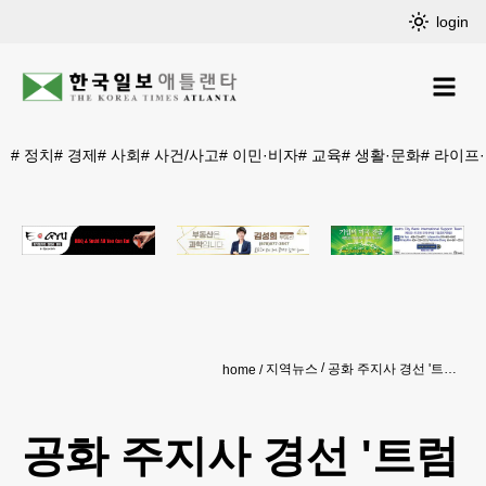
login
#
정치
#
경제
#
사회
#
사건/사고
#
이민·비자
#
교육
#
생활·문화
#
라이프
지역뉴스
공화 주지사 경선 '트럼프 대 켐프' 구도 무너져
home
공화 주지사 경선 '트럼