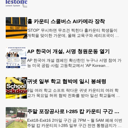
홀 카운티 스쿨버스 AI카메라 장착
'STOP' 무시하면 무조건 찍힌다 홀카운티 학생들이
개학을 맞이한 가운데, 올해 교육구와 셰리프국이 학
생들의 안전을 위협하는 스쿨버스 추월 차량을 상대로
강력한 단속에 나선다.홀
AP 한국어 개설, 서명 청원운동 열기
AP 한국어 개설 캠페인 확산한인 누구나 서명 참여 가
능 미국 공립·사립 고등학교에서 'AP Korean
Language and Culture(한국어 및 한국문화 AP 과목)'
개
귀넷 일부 학교 협박에 일시 봉쇄령
6일 여러 학교 소프트 락다운 귀넷 카운티의 여러 학
교가 목요일 허위 협박 전화를 받아 일선 학교들에 일
시적인 봉쇄령이 내려졌다고 교육구 측이 밝혔다.학부
모들에게 발송된 서한에서
주말 포장공사로 I-285 캅 카운티 구간 통행금지
Exit18-Exit16 2마일 구간 금 7PM ~ 월 5AM 폐쇄 이번
주말 캅 카운티의 I-285 일부 구간 전면 통행금지가 시