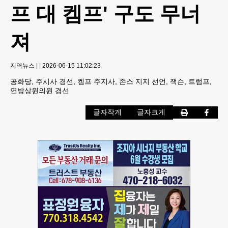
프 대 켐프' 구도 무너
져
지역뉴스
|
|
2026-06-15 11:02:23
공화당, 주시사 경선, 켐프 주지사, 존스 지지 선언, 잭슨, 트럼프,
연방상원의원 경선
글자작게
글자크게