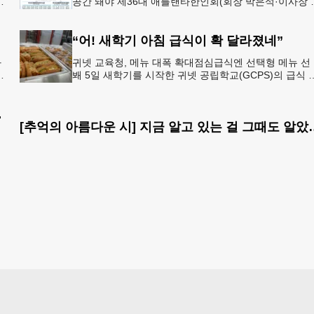
년
공간 돼야 제36대 애틀랜타한인회(회장 박은석·이사장 
신범)는 제81주년 광복절 기념식을 오는 15일(토) 오후 
시
“어! 새학기 아침 급식이 확 달라졌네”
과
귀넷 교육청, 메뉴 대폭 확대점심급식엔 선택형 메뉴 선
봬 5일 새학기를 시작한 귀넷 공립학교(GCPS)의 급식 
선
뉴가 한층 다양해졌다.GCPS 학교영양프로그램에 따르
특히 아침
인 제도 읽기 (18)
[추억의 아름다운 시] 지
자