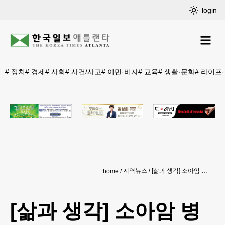
login
#
정치
#
경제
#
사회
#
사건/사고
#
이민·비자
#
교육
#
생활·문화
#
라이프
지역뉴스
[삶과 생각] 소아암 병동의 아이들!
home
[삶과 생각] 소아암 병