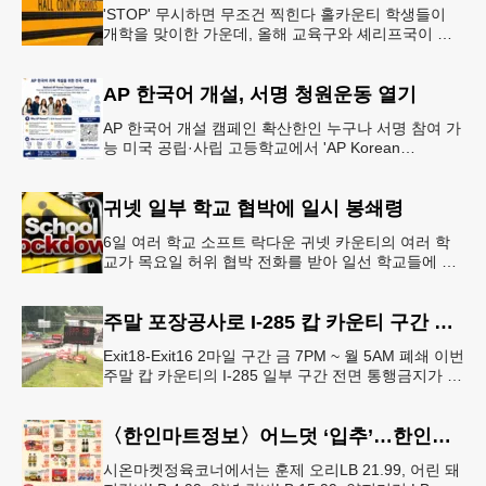
'STOP' 무시하면 무조건 찍힌다 홀카운티 학생들이
개학을 맞이한 가운데, 올해 교육구와 셰리프국이 학
생들의 안전을 위협하는 스쿨버스 추월 차량을 상대로
강력한 단속에 나선다.홀
AP 한국어 개설, 서명 청원운동 열기
AP 한국어 개설 캠페인 확산한인 누구나 서명 참여 가
능 미국 공립·사립 고등학교에서 'AP Korean
Language and Culture(한국어 및 한국문화 AP 과목)'
개
귀넷 일부 학교 협박에 일시 봉쇄령
6일 여러 학교 소프트 락다운 귀넷 카운티의 여러 학
교가 목요일 허위 협박 전화를 받아 일선 학교들에 일
시적인 봉쇄령이 내려졌다고 교육구 측이 밝혔다.학부
모들에게 발송된 서한에서
주말 포장공사로 I-285 캅 카운티 구간 통행금지
Exit18-Exit16 2마일 구간 금 7PM ~ 월 5AM 폐쇄 이번
주말 캅 카운티의 I-285 일부 구간 전면 통행금지가 시
행된다. 18번 출구인 페이스 페리 로드에서 16
〈한인마트정보〉어느덧 ‘입추’…한인마트 먹거리로 가족 입맛 챙기기
시온마켓정육코너에서는 훈제 오리LB 21.99, 어린 돼