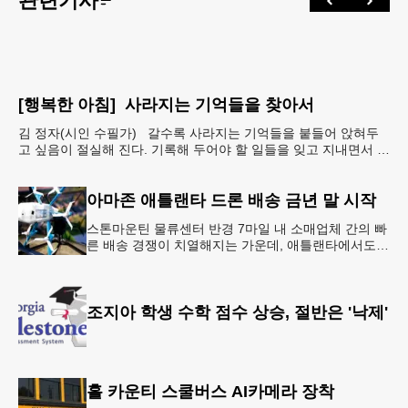
관련기사
[행복한 아침] 사라지는 기억들을 찾아서
김 정자(시인 수필가) 갈수록 사라지는 기억들을 붙들어 앉혀두
고 싶음이 절실해 진다. 기록해 두어야 할 일들을 잊고 지내면서 아
예 단서도 없이 까무룩 해버리는 당황스런 해프닝까
아마존 애틀랜타 드론 배송 금년 말 시작
스톤마운틴 물류센터 반경 7마일 내 소매업체 간의 빠
른 배송 경쟁이 치열해지는 가운데, 애틀랜타에서도
조만간 아마존의 택배가 하늘을 날아 배송될 예정이
다.아마존은 올해 말 조지아주
조지아 학생 수학 점수 상승, 절반은 '낙제'
홀 카운티 스쿨버스 AI카메라 장착