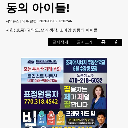
동의 아이들!
지역뉴스
|
외부 칼럼
|
2026-06-02 13:02:46
지천( 支泉) 권명오,삶과 생각, 소아암 병동의 아이들
글자작게
글자크게