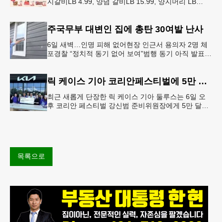
지갈비LB 4.99, 양념 갈비LB 15.99, 양지머리 LB
14.99, 냉장 영계LB 2.69, 생삼겹살 수육용LB 8.
주국무부 대변인 집에 총탄 30여발 난사
6일 새벽…인명 피해 없어현장 인근서 용의자 2명 체
포경찰 “정치적 동기 없어 보여”범행 동기 아직 발표
안 돼 조지아 국무장관 대변인이자 공보국장 자택에
최소 30발의 총격이
릭 케이스 기아 코리안페스티벌에 5만 달러 후원
최근 새롭게 단장한 릭 케이스 기아 둘루스는 6일 오
후 코리안 페스티벌 강신범 준비위원장에게 5만 달러
를 현금으로 후원했다. 릭 케이스 기아 관계자는 딜러
샵에 언제든 한인들의 방문
목록으로