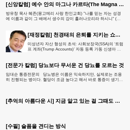
[신앙칼럼] 예수 안의 마그나 카르타(The Magna Carta in Jesus, 요한복음John 7:38)
방유창 목사 혜존(몽고메리 사랑 한인교회) "나를 믿는 자는 성경
에 이름과 같이 그 배에서 생수의 강이 흘러나오리라 하시니" (요
한복음 7:38). 저항시인 윤동주의 시집 《하늘과
[재정칼럼] 천경태의 은퇴를 지키는 쇼셜시큐리티 인사이트 - 은퇴와 생활의 기초를 지키는 가장 현실적인 제도 읽기 (18)
미성년자 자산 형성의 초석: 사회보장국(SSA)의 ‘트럼
프 계좌(Trump Accounts)’ 자동 등록 가동 신생아 출
생 시 자동 개설 연계 및 연방 정부 1,000달러 시드머
니
[전문가 칼럼] 당뇨보다 무서운 건 당뇨를 모르는 것
임대순 통증전문의 당뇨병은 이름은 익숙하지만, 실제로는 조용
히 진행되는 병이다. 혈당이 조금 높다고 해서 바로 통증이 생기거
나 숨이 차거나 쓰러지는 것은 아니다. 그래서 많은
[추억의 아름다운 시] 지금 알고 있는 걸 그때도 알았더라면
[수필] 슬픔을 견디는 방식