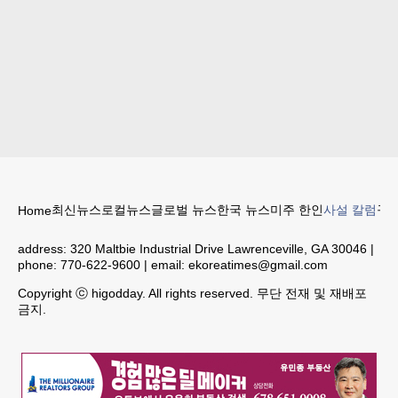
최신뉴스
로컬뉴스
글로벌 뉴스
한국 뉴스
미주 한인
사설 칼럼
구인
Home
address:
320 Maltbie Industrial Drive Lawrenceville, GA 30046
|
phone:
770-622-9600
| email:
ekoreatimes@gmail.com
Copyright ⓒ higodday. All rights reserved. 무단 전재 및 재배포
금지.