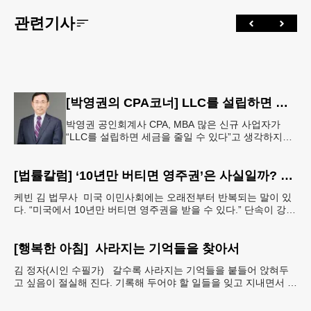
관련기사
[박영권의 CPA코너] LLC를 설립하면 정말 세금이 줄어들까요?
박영권 공인회계사 CPA, MBA 많은 신규 사업자가
“LLC를 설립하면 세금을 줄일 수 있다”고 생각하지만,
LLC는 사업 운영을 위한 법적 구조일 뿐이며, 세금 부
담은 LLC
[법률칼럼] ‘10년만 버티면 영주권’은 사실일까? 42B 제도의 진실
케빈 김 법무사 미국 이민사회에는 오래전부터 반복되는 말이 있
다. “미국에서 10년만 버티면 영주권을 받을 수 있다.” 단속이 강화
될 때마다 이 이야기는 다시 퍼지고, 최근에는
[행복한 아침] 사라지는 기억들을 찾아서
김 정자(시인 수필가) 갈수록 사라지는 기억들을 붙들어 앉혀두
고 싶음이 절실해 진다. 기록해 두어야 할 일들을 잊고 지내면서 아
예 단서도 없이 까무룩 해버리는 당황스런 해프닝까