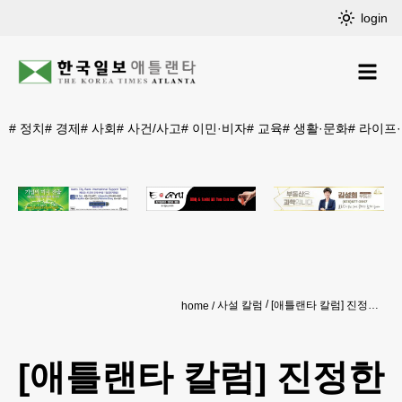
login
#
정치
#
경제
#
사회
#
사건/사고
#
이민·비자
#
교육
#
생활·문화
#
라이프
사설 칼럼
[애틀랜타 칼럼] 진정한 관심을
home
[애틀랜타 칼럼] 진정한