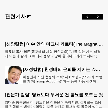
관련기사
[신앙칼럼] 예수 안의 마그나 카르타(The Magna Carta in Jesus, 요한복음John 7:38)
방유창 목사 혜존(몽고메리 사랑 한인교회) "나를 믿는 자는 성경
에 이름과 같이 그 배에서 생수의 강이 흘러나오리라 하시니" (요
한복음 7:38). 저항시인 윤동주의 시집 《하늘과
[재정칼럼] 천경태의 은퇴를 지키는 쇼셜시큐리티 인사이트 - 은퇴와 생활의 기초를 지키는 가장 현실적인 제도 읽기 (18)
미성년자 자산 형성의 초석: 사회보장국(SSA)의 ‘트럼
프 계좌(Trump Accounts)’ 자동 등록 가동 신생아 출
생 시 자동 개설 연계 및 연방 정부 1,000달러 시드머
니
[전문가 칼럼] 당뇨보다 무서운 건 당뇨를 모르는 것
임대순 통증전문의 당뇨병은 이름은 익숙하지만, 실제로는 조용
히 진행되는 병이다. 혈당이 조금 높다고 해서 바로 통증이 생기거