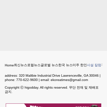
최신뉴스
로컬뉴스
글로벌 뉴스
한국 뉴스
미주 한인
사설 칼럼
구인
Home
address:
320 Maltbie Industrial Drive Lawrenceville, GA 30046
|
phone:
770-622-9600
| email:
ekoreatimes@gmail.com
Copyright ⓒ higodday. All rights reserved. 무단 전재 및 재배포
금지.