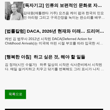
[독자기고] 인류의 보편적인 문화로 자리매김 한 K-컬쳐
김대원(애틀랜타 거주) 요즈음 케이 팝과 한국의 민요
인 아리랑 그리고 구곡간장을 녹이는 판소리를 배우고
싶어하는 10대 20대의 젊은 외국인들이 대단히 많다
고 한다. 무엇보다도 온
[법률칼럼] DACA, 2026년 현재와 미래… 드리머들의 선택은 무엇인가
케빈 김 법무사 2012년 시작된 DACA(Deferred Action for
Childhood Arrivals)는 미국에 어린 시절 부모를 따라 입국한 서류
미비 청년들에게 추방을
[행복한 아침] 하고 싶은 것, 해야 할 일들
김 정자(시인 수필가) 하루 일상의 시작은 식사준비에서 시작된
다. 매일 설거지하고 치우고 닦기를 번복해도 그리 표시가 나지 않
는데 며칠만 손을 놓으면 당장 뒤죽박죽에 난장판 일
목록으로