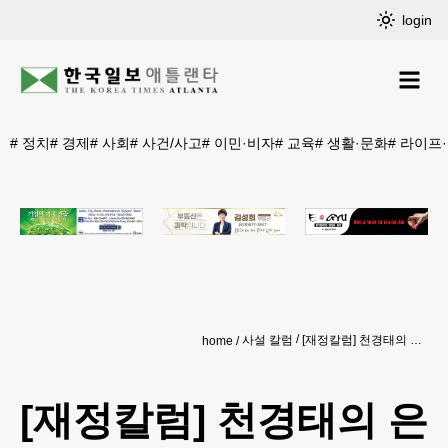
login
#
정치
#
경제
#
사회
#
사건/사고
#
이민·비자
#
교육
#
생활·문화
#
라이프
사설 칼럼
[재정칼럼] 천경태의 은퇴를 지키는 쇼셜시큐리티 인사이트-은퇴와 생활의 기초를 지키는 가장 현실적인 제도 읽기 (11)
home
[재정칼럼] 천경태의 은