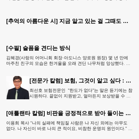
나 숨이 차거나 쓰러지는 것은 아니다. 그래서 많은
[추억의 아름다운 시] 지금 알고 있는 걸 그때도 알았더라면
[수필] 슬픔을 견디는 방식
김혜경(사랑의 어머니회 회장·아도니스 양로원 원장) 몇 년 만에
마주친 친구의 모습은 한겨울을 오래 견딘 나무처럼 앙상했다. 핏
기 없이 어두운 얼굴빛과 깊게 팬 퀭한 눈을 보는 순
[전문가 칼럼] 보험, 그것이 알고 싶다 : 주택보험, 보상 한도액은 얼마나 가입해야 할까?
최선호 보험전문인 "한도가 없다"는 말은 듣기에는 참
시원하다. 끝없이 지원받고, 얼마든지 보상받을 수 있
다는 뜻처럼 들리기 때문이다. 하지만 현실에서 무한
정 제공되는 것은 거의
[애틀랜타 칼럼] 비판을 긍정적으로 받아 들이는 마음
이용희 목사 “나의 실패에 책임질 사람은 나 자신 외에는 아무도
없다. 나 자신이 바로 나의 큰 적이요, 비참한 운명의 원인이다.” 이
말은 세인트헬레나 섬에 유배되어 있던 프랑스