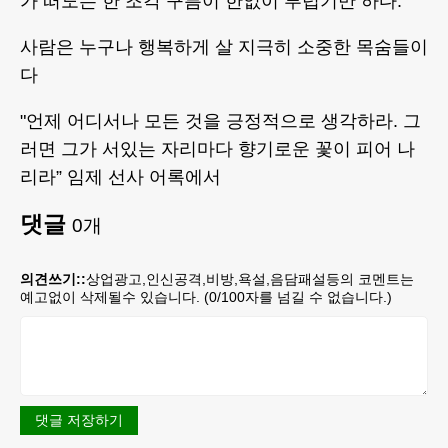
가 떠도는 한 조각 구름이 한없이 부럽기만 하다.
사람은 누구나 행복하게 살 지극히 소중한 목숨들이
다
"언제 어디서나 모든 것을 긍정적으로 생각하라. 그
러면 그가 서있는 자리마다 향기로운 꽃이 피어 나
리라” 임제 선사 어록에서
댓글
0
개
의견쓰기::
상업광고,인신공격,비방,욕설,음담패설등의 코멘트는
예고없이 삭제될수 있습니다. (
0
/100자를 넘길 수 없습니다.)
댓글 저장하기