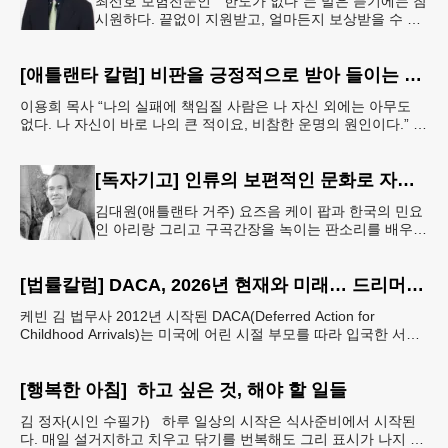
최선호 보험전문인 "한도가 없다"는 말은 듣기에는 참
시원하다. 끝없이 지원받고, 얼마든지 보상받을 수 있
다는 뜻처럼 들리기 때문이다. 하지만 현실에서 무한
정 제공되는 것은 거의
[애틀랜타 칼럼] 비판을 긍정적으로 받아 들이는 마음
이용희 목사 “나의 실패에 책임질 사람은 나 자신 외에는 아무도
없다. 나 자신이 바로 나의 큰 적이요, 비참한 운명의 원인이다.” 이
말은 세인트헬레나 섬에 유배되어 있던 프랑스
[독자기고] 인류의 보편적인 문화로 자리매김 한 K-컬쳐
김대원(애틀랜타 거주) 요즈음 케이 팝과 한국의 민요
인 아리랑 그리고 구곡간장을 녹이는 판소리를 배우고
싶어하는 10대 20대의 젊은 외국인들이 대단히 많다
고 한다. 무엇보다도 온
[법률칼럼] DACA, 2026년 현재와 미래… 드리머들의 선택은 무엇인가
케빈 김 법무사 2012년 시작된 DACA(Deferred Action for
Childhood Arrivals)는 미국에 어린 시절 부모를 따라 입국한 서류
미비 청년들에게 추방을
[행복한 아침] 하고 싶은 것, 해야 할 일들
김 정자(시인 수필가) 하루 일상의 시작은 식사준비에서 시작된
다. 매일 설거지하고 치우고 닦기를 번복해도 그리 표시가 나지 않