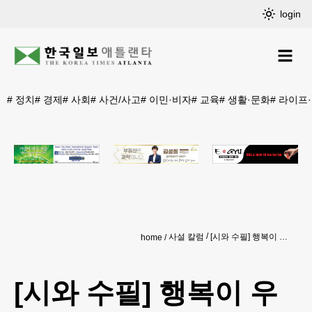
login
#
정치
#
경제
#
사회
#
사건/사고
#
이민·비자
#
교육
#
생활·문화
#
라이프
사설 칼럼
[시와 수필] 행복이 우리 곁을 떠난 이유
home
[시와 수필] 행복이 우