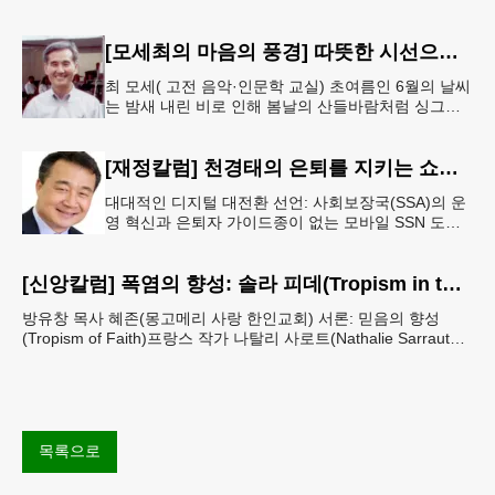
는데 며칠만 손을 놓으면 당장 뒤죽박죽에 난장판 일
[모세최의 마음의 풍경] 따뜻한 시선으로 세상 바라보기
최 모세( 고전 음악·인문학 교실) 초여름인 6월의 날씨
는 밤새 내린 비로 인해 봄날의 산들바람처럼 싱그럽
다.빗물 머금은 풋풋한 신록의 나무 잎새는 부드러운
바람결에 하늘거리고 있
[재정칼럼] 천경태의 은퇴를 지키는 쇼셜시큐리티 인사이트 - 은퇴와 생활의 기초를 지키는 가장 현실적인 제도 읽기 (17)
대대적인 디지털 대전환 선언: 사회보장국(SSA)의 운
영 혁신과 은퇴자 가이드종이 없는 모바일 SSN 도입,
24시간 디지털 서류 제출 등 대고객 서비스 개편 총정
리 천경태 (금융
[신앙칼럼] 폭염의 향성: 솔라 피데(Tropism in the Sweltering Heat: Sola Fide, 마태복음Matthew 26:39)
방유창 목사 혜존(몽고메리 사랑 한인교회) 서론: 믿음의 향성
(Tropism of Faith)프랑스 작가 나탈리 사로트(Nathalie Sarraute)
는 자극에 끌려 미세하게 반
목록으로