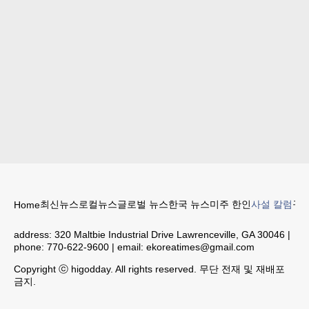
최신뉴스
로컬뉴스
글로벌 뉴스
한국 뉴스
미주 한인
사설 칼럼
구인
Home
address:
320 Maltbie Industrial Drive Lawrenceville, GA 30046
|
phone:
770-622-9600
| email:
ekoreatimes@gmail.com
Copyright ⓒ higodday. All rights reserved. 무단 전재 및 재배포
금지.