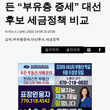
든 “부유층 증세” 대선
후보 세금정책 비교
미국뉴스
|
경제
|
2020-10-09 10:10:00
감세,부유층증세,대선후보,세금정책
글자작게
글자크게