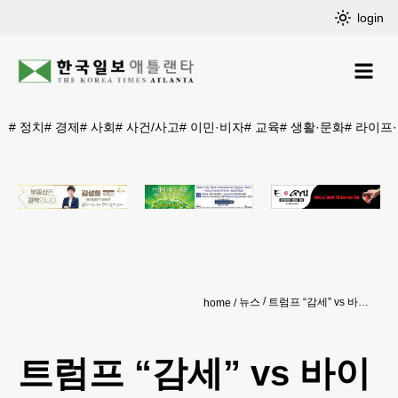
login
#
정치
#
경제
#
사회
#
사건/사고
#
이민·비자
#
교육
#
생활·문화
#
라이프
뉴스
트럼프 “감세” vs 바이든 “부유층 증세” 대선후보 세금정책 비교
home
트럼프 “감세” vs 바이