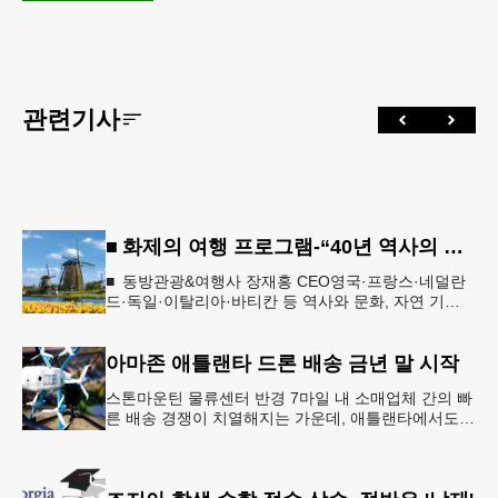
관련기사
■ 화제의 여행 프로그램-“40년 역사의 신뢰… 서유럽 8개국 13일 대장정”
■ 동방관광&여행사 장재홍 CEO영국·프랑스·네덜란
드·독일·이탈리아·바티칸 등 역사와 문화, 자연 기
행…‘감동과 치유의 대장정’ 10월 6일 출발, 호텔·버스
·식사 일정‘
아마존 애틀랜타 드론 배송 금년 말 시작
스톤마운틴 물류센터 반경 7마일 내 소매업체 간의 빠
른 배송 경쟁이 치열해지는 가운데, 애틀랜타에서도
조만간 아마존의 택배가 하늘을 날아 배송될 예정이
다.아마존은 올해 말 조지아주