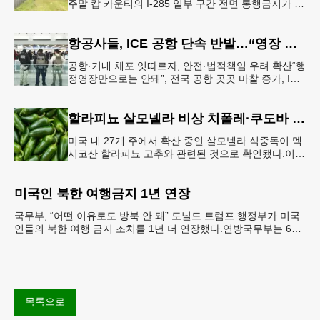
주말 캅 카운티의 I-285 일부 구간 전면 통행금지가 시
행된다. 18번 출구인 페이스 페리 로드에서 16
항공사들, ICE 공항 단속 반발…“영장 없인 협조 불가”
공항·기내 체포 잇따르자, 안전·법적책임 우려 확산“행
정영장만으로는 안돼”, 전국 공항 곳곳 마찰 증가, ICE
는 공항 단속 확대 방침 연방 이민세관단속국 요원들
이 뉴욕 JKF 케
할라피뇨 살모넬라 비상 치폴레·쿠도바 긴급 회수
미국 내 27개 주에서 확산 중인 살모넬라 식중독이 멕
시코산 할라피뇨 고추와 관련된 것으로 확인됐다.이에
따라 멕시코 음식 체인인 치폴레와 쿠도바가 해당 식
재료를 전면 회수했다.연
미국인 북한 여행금지 1년 연장
국무부, “어떤 이유로도 방북 안 돼” 도널드 트럼프 행정부가 미국
인들의 북한 여행 금지 조치를 1년 더 연장했다.연방국무부는 6일
“북한 내 체포와 구금 위험으로부터 미국민의 안
목록으로