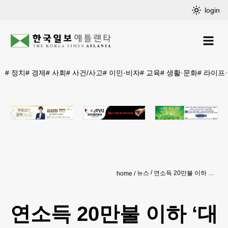
login
#
정치
#
경제
#
사회
#
사건/사고
#
이민·비자
#
교육
#
생활·문화
#
라이프
뉴스
연소득 20만불 이하 ‘대학 등록금 면제’ 확산
home
연소득 20만불 이하 ‘대