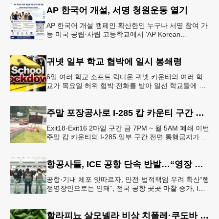
강력한 단속에 나선다.홀
AP 한국어 개설, 서명 청원운동 열기
AP 한국어 개설 캠페인 확산한인 누구나 서명 참여 가
능 미국 공립·사립 고등학교에서 'AP Korean
Language and Culture(한국어 및 한국문화 AP 과목)'
개
귀넷 일부 학교 협박에 일시 봉쇄령
6일 여러 학교 소프트 락다운 귀넷 카운티의 여러 학
교가 목요일 허위 협박 전화를 받아 일선 학교들에 일
시적인 봉쇄령이 내려졌다고 교육구 측이 밝혔다.학부
모들에게 발송된 서한에서
주말 포장공사로 I-285 캅 카운티 구간 통행금지
Exit18-Exit16 2마일 구간 금 7PM ~ 월 5AM 폐쇄 이번
주말 캅 카운티의 I-285 일부 구간 전면 통행금지가 시
행된다. 18번 출구인 페이스 페리 로드에서 16
항공사들, ICE 공항 단속 반발…“영장 없인 협조 불가”
공항·기내 체포 잇따르자, 안전·법적책임 우려 확산“행
정영장만으로는 안돼”, 전국 공항 곳곳 마찰 증가, ICE
는 공항 단속 확대 방침 연방 이민세관단속국 요원들
이 뉴욕 JKF 케
할라피뇨 살모넬라 비상 치폴레·쿠도바 긴급 회수