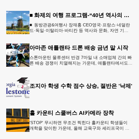
■ 화제의 여행 프로그램-“40년 역사의 신뢰… 서유럽 8개국 13일 대장정”
■ 동방관광&여행사 장재홍 CEO영국·프랑스·네덜란
드·독일·이탈리아·바티칸 등 역사와 문화, 자연 기
행…‘감동과 치유의 대장정’ 10월 6일 출발, 호텔·버스
·식사 일정‘
아마존 애틀랜타 드론 배송 금년 말 시작
스톤마운틴 물류센터 반경 7마일 내 소매업체 간의 빠
른 배송 경쟁이 치열해지는 가운데, 애틀랜타에서도
조만간 아마존의 택배가 하늘을 날아 배송될 예정이
다.아마존은 올해 말 조지아주
조지아 학생 수학 점수 상승, 절반은 '낙제'
홀 카운티 스쿨버스 AI카메라 장착
'STOP' 무시하면 무조건 찍힌다 홀카운티 학생들이
개학을 맞이한 가운데, 올해 교육구와 셰리프국이 학
생들의 안전을 위협하는 스쿨버스 추월 차량을 상대로