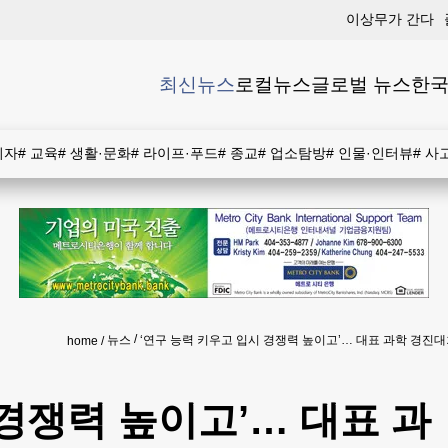
이상무가 간다
최신뉴스
로컬뉴스
글로벌 뉴스
한국
비자
#
교육
#
생활·문화
#
라이프·푸드
#
종교
#
업소탐방
#
인물·인터뷰
#
사
뉴스
‘연구 능력 키우고 입시 경쟁력 높이고’… 대표 과학 경진
home
 경쟁력 높이고’… 대표 과