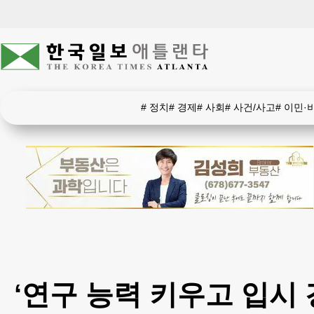
#
정치
#
경제
#
사회
#
사건/사고
#
이민·
‘연구 능력 키우고 입시