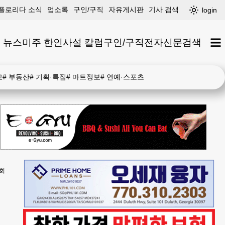
플로리다 소식
업소록
구인/구직
자유게시판
기사 검색
login
 뉴스
미주 한인
사설 칼럼
구인/구직
전자신문
검색
고
#
부동산
#
기획·특집
#
마트정보
#
연예·스포츠
대회