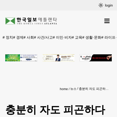
login
#
정치
#
경제
#
사회
#
사건/사고
#
이민·비자
#
교육
#
생활·문화
#
라이프
뉴스
충분히 자도 피곤하다면?… 4가지 수면장애의 신호
home
충분히 자도 피곤하다