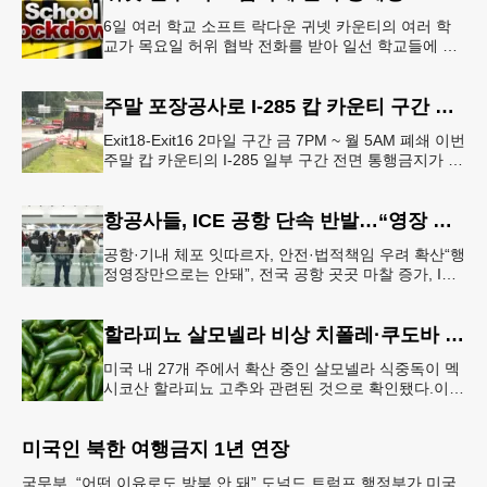
6일 여러 학교 소프트 락다운 귀넷 카운티의 여러 학
교가 목요일 허위 협박 전화를 받아 일선 학교들에 일
시적인 봉쇄령이 내려졌다고 교육구 측이 밝혔다.학부
모들에게 발송된 서한에서
주말 포장공사로 I-285 캅 카운티 구간 통행금지
Exit18-Exit16 2마일 구간 금 7PM ~ 월 5AM 폐쇄 이번
주말 캅 카운티의 I-285 일부 구간 전면 통행금지가 시
행된다. 18번 출구인 페이스 페리 로드에서 16
항공사들, ICE 공항 단속 반발…“영장 없인 협조 불가”
공항·기내 체포 잇따르자, 안전·법적책임 우려 확산“행
정영장만으로는 안돼”, 전국 공항 곳곳 마찰 증가, ICE
는 공항 단속 확대 방침 연방 이민세관단속국 요원들
이 뉴욕 JKF 케
할라피뇨 살모넬라 비상 치폴레·쿠도바 긴급 회수
미국 내 27개 주에서 확산 중인 살모넬라 식중독이 멕
시코산 할라피뇨 고추와 관련된 것으로 확인됐다.이에
따라 멕시코 음식 체인인 치폴레와 쿠도바가 해당 식
재료를 전면 회수했다.연
미국인 북한 여행금지 1년 연장
국무부, “어떤 이유로도 방북 안 돼” 도널드 트럼프 행정부가 미국