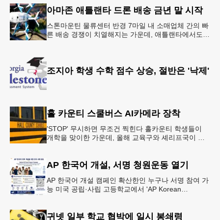
·식사 일정‘
아마존 애틀랜타 드론 배송 금년 말 시작
스톤마운틴 물류센터 반경 7마일 내 소매업체 간의 빠
른 배송 경쟁이 치열해지는 가운데, 애틀랜타에서도
조만간 아마존의 택배가 하늘을 날아 배송될 예정이
다.아마존은 올해 말 조지아주
조지아 학생 수학 점수 상승, 절반은 '낙제'
홀 카운티 스쿨버스 AI카메라 장착
'STOP' 무시하면 무조건 찍힌다 홀카운티 학생들이
개학을 맞이한 가운데, 올해 교육구와 셰리프국이 학
생들의 안전을 위협하는 스쿨버스 추월 차량을 상대로
강력한 단속에 나선다.홀
AP 한국어 개설, 서명 청원운동 열기
AP 한국어 개설 캠페인 확산한인 누구나 서명 참여 가
능 미국 공립·사립 고등학교에서 'AP Korean
Language and Culture(한국어 및 한국문화 AP 과목)'
개
귀넷 일부 학교 협박에 일시 봉쇄령