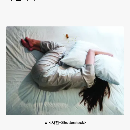
<사진=Shutterstock>