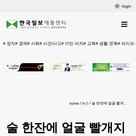
login
#
정치
#
경제
#
사회
#
사건/사고
#
이민·비자
#
교육
#
생활·문화
#
라이프
뉴스
술 한잔에 얼굴 빨개지는 체질… 신장병 위험 살펴봤더니
home
술 한잔에 얼굴 빨개지