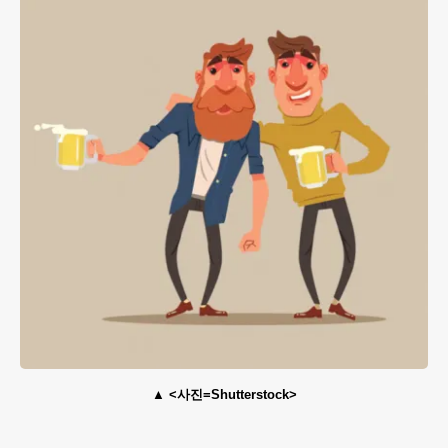
<사진=Shutterstock>