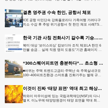
되었거나 신청 자격 입증이 불충분한 이민 신청
결혼 영주권 수속 한인, 공항서 체포
ICE 공항 이민단속 강화플로리다 가족여행 가려다구
치소 수감 후 추방 위기공항서 첫 한인 체포 사례TSA
정보공유 확대 여파 결혼 영주권을 수속 중이던 20대
한인 남성이 플로리다
한국 기관 사칭 전화사기 갈수록 기승… 한인 123억 피해
북미 대상 ‘보이스피싱’ 캄보디아 조직 체포LA 한인 6
만불 송금… 실제 직원 명의 도용도“기관 홈페이지 접
속·송금 요청은 100% 사기” 피해자가 검사를 사칭한
남성과 주고 받
“300스퀘어피트면 충분하다”… 초소형 주택 열풍
■바뀌는 주택 트렌드고금리·주택난 속 주목실내규모
100~400피트친환경·스마트홈 진화가주는 별채 규제
완화 주택 다운사이징 열풍에 타이니 하우스 인기도
늘고 있다. [로이터]
이것이 진짜 ‘태양 표면’ 역대 최고 해상도 촬영
하와이 마우이섬에 있는 국립과학재단(NSF)의 다니
엘 K. 이노우에 태양망원경이 태양 표면을 역대 최고
해상도로 촬영하는 데 성공했다. 이같은 첨단 원격 촬