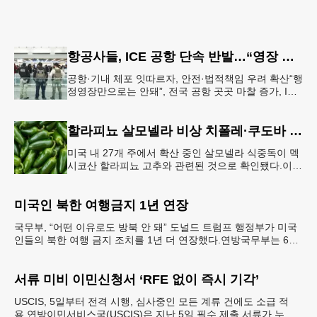
항공사들, ICE 공항 단속 반발…“영장 없인 협조 불가”
공항·기내 체포 잇따르자, 안전·법적책임 우려 확산“행
정영장만으로는 안돼”, 전국 공항 곳곳 마찰 증가, ICE
는 공항 단속 확대 방침 연방 이민세관단속국 요원들
이 뉴욕 JKF 케
할라피뇨 살모넬라 비상 치폴레·쿠도바 긴급 회수
미국 내 27개 주에서 확산 중인 살모넬라 식중독이 멕
시코산 할라피뇨 고추와 관련된 것으로 확인됐다.이에
따라 멕시코 음식 체인인 치폴레와 쿠도바가 해당 식
재료를 전면 회수했다.연
미국인 북한 여행금지 1년 연장
국무부, “어떤 이유로도 방북 안 돼” 도널드 트럼프 행정부가 미국
인들의 북한 여행 금지 조치를 1년 더 연장했다.연방국무부는 6일
“북한 내 체포와 구금 위험으로부터 미국민의 안
서류 미비 이민신청서 ‘RFE 없이 즉시 기각’
USCIS, 5일부터 전격 시행, 심사중인 모든 계류 건에도 소급 적
용 연방이민서비스국(USCIS)은 지난 5일 필수 제출 서류가 누락