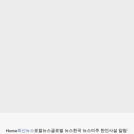
최신뉴스
로컬뉴스
글로벌 뉴스
한국 뉴스
미주 한인
사설 칼럼
구인
Home