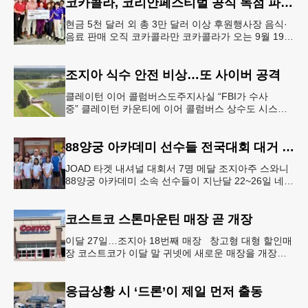
코카콜라, 코리안페스티벌 공식 독점 파트너 참여
현금 5천 달러 외 총 3만 달러 이상 후원행사장 음식·
음료 판매 오직 코카콜라만 코카콜라가 오는 9월 19-
20일 귀넷플레이스 몰에서 열리는 2026 코리안 페스
티벌의 공식 독점
조지아 식수 안전 비상…또 사이버 공격
클레이턴 이어 콜럼버스도주지사실 “FBI가 수사
중” 클레이턴 카운티에 이어 콜럼버스 상수도 시스템
도 사이버 공격을 받은 것으로 확인됐다. 이로써 조지
아에서만 최소 2곳의 상수도
88양궁 아카데미 선수들 전국대회 대거 입상
JOAD 타겟 내셔널 대회서 7명 메달 조지아주 스와니
88양궁 아카데미 소속 선수들이 지난달 22~26일 네브
래스카주 링컨에서 열린 2026 주니어 올림픽 양궁 디
벨롭먼트(JOA
코스트코 스톤마운틴 매장 곧 개장
이달 27일…조지아 18번째 매장 창고형 대형 할인매
장 코스트코가 이달 말 귀넷에 새로운 매장을 개장한
다.코스트코는 4일 “스톤마운틴 매장을 8월 27일 정식
개장할 예정”이라
응급상황 시 ‘드론’이 제일 먼저 출동