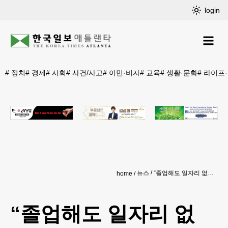
login
#
정치
#
경제
#
사회
#
사건/사고
#
이민·비자
#
교육
#
생활·문화
#
라이프
뉴스
“졸업해도 일자리 없어”… 고용시장 ‘한파’
home
“졸업해도 일자리 없