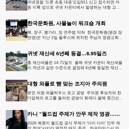
귀넷경찰 ‘드론 초동 대응’도입911 신고 접수되면 자
동 이륙 앞으로 귀넷 카운티에서 발생하는 대형 교통
사고나 범죄 현장 등 응급 상황 발생 시 드론이 가장
먼저 현장에 출동해 상
한국문화원, 사물놀이 워크숍 개최
북, 장구, 꽹가리, 징 연주법 익혀 한국문화원(원장 장
찬영)은 지난 2일 둘루스에 위치한 주님의 영광교회에
서 사물놀이 워크숍을 개최했다.한국을 대표하는 전통
공연예술인 사물놀이
귀넷 재산세 6년째 동결…6.95밀즈
총 재산세율은 14.71밀즈 올해 귀넷 카운티 재산세율
이 작년과 같은 수준으로 결정돼 6년째 동일한 재산세
율을 유지하게 됐다.귀넷 커미셔너 위원회는 4일 저녁
열린 정례 회의에서
대형 와플로 뺨 맞는 조지아 주의원
로먼 의원∙와플하우스 로고 공방 주의원 후보자와 한
기업체의 로고를 둘러싼 공방이 화제다.올해 중간선거
에서 민주당 주상원 후보(7지구)로 나서는 루와 로먼
(둘루스) 주하원의원은
카니 "월드컵 주제가 안무 제작 영광…춤은 국경 없는 언어"
2026 북중미 월드컵 공식 주제가 '다이 다이' 안무 제
작 참여"샤키라 열정적 태도 존경…하프타임쇼서 만난