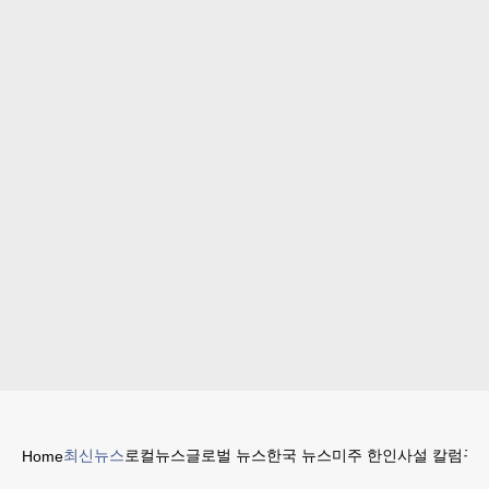
최신뉴스
로컬뉴스
글로벌 뉴스
한국 뉴스
미주 한인
사설 칼럼
구인
Home