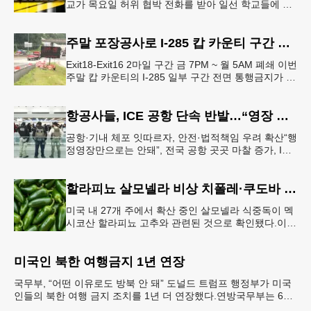
교가 목요일 허위 협박 전화를 받아 일선 학교들에 일
시적인 봉쇄령이 내려졌다고 교육구 측이 밝혔다.학부
모들에게 발송된 서한에서
주말 포장공사로 I-285 캅 카운티 구간 통행금지
Exit18-Exit16 2마일 구간 금 7PM ~ 월 5AM 폐쇄 이번
주말 캅 카운티의 I-285 일부 구간 전면 통행금지가 시
행된다. 18번 출구인 페이스 페리 로드에서 16
항공사들, ICE 공항 단속 반발…“영장 없인 협조 불가”
공항·기내 체포 잇따르자, 안전·법적책임 우려 확산“행
정영장만으로는 안돼”, 전국 공항 곳곳 마찰 증가, ICE
는 공항 단속 확대 방침 연방 이민세관단속국 요원들
이 뉴욕 JKF 케
할라피뇨 살모넬라 비상 치폴레·쿠도바 긴급 회수
미국 내 27개 주에서 확산 중인 살모넬라 식중독이 멕
시코산 할라피뇨 고추와 관련된 것으로 확인됐다.이에
따라 멕시코 음식 체인인 치폴레와 쿠도바가 해당 식
재료를 전면 회수했다.연
미국인 북한 여행금지 1년 연장
국무부, “어떤 이유로도 방북 안 돼” 도널드 트럼프 행정부가 미국
인들의 북한 여행 금지 조치를 1년 더 연장했다.연방국무부는 6일
“북한 내 체포와 구금 위험으로부터 미국민의 안