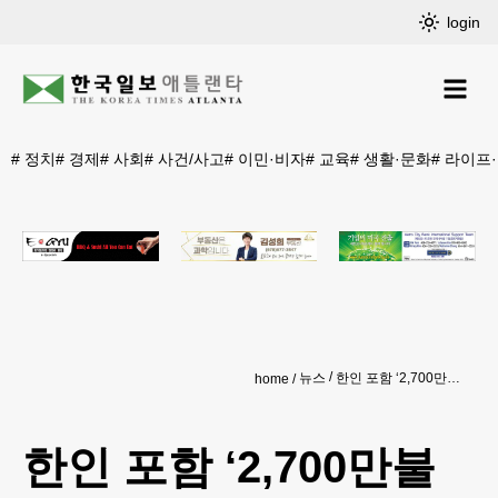
login
#
정치
#
경제
#
사회
#
사건/사고
#
이민·비자
#
교육
#
생활·문화
#
라이프
뉴스
한인 포함 ‘2,700만불 호스피스 사기’ 무더기 기소
home
한인 포함 ‘2,700만불