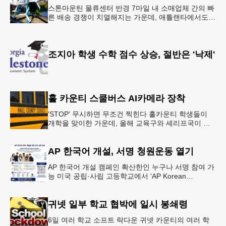
스톤마운틴 물류센터 반경 7마일 내 소매업체 간의 빠
른 배송 경쟁이 치열해지는 가운데, 애틀랜타에서도
조만간 아마존의 택배가 하늘을 날아 배송될 예정이
다.아마존은 올해 말 조지아주
조지아 학생 수학 점수 상승, 절반은 '낙제'
홀 카운티 스쿨버스 AI카메라 장착
'STOP' 무시하면 무조건 찍힌다 홀카운티 학생들이
개학을 맞이한 가운데, 올해 교육구와 셰리프국이 학
생들의 안전을 위협하는 스쿨버스 추월 차량을 상대로
강력한 단속에 나선다.홀
AP 한국어 개설, 서명 청원운동 열기
AP 한국어 개설 캠페인 확산한인 누구나 서명 참여 가
능 미국 공립·사립 고등학교에서 'AP Korean
Language and Culture(한국어 및 한국문화 AP 과목)'
개
귀넷 일부 학교 협박에 일시 봉쇄령
6일 여러 학교 소프트 락다운 귀넷 카운티의 여러 학