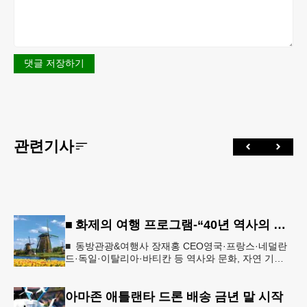
댓글 저장하기
관련기사
■ 화제의 여행 프로그램-“40년 역사의 신뢰… 서유럽 8개국 13일 대장정”
■ 동방관광&여행사 장재홍 CEO영국·프랑스·네덜란
드·독일·이탈리아·바티칸 등 역사와 문화, 자연 기
행…‘감동과 치유의 대장정’ 10월 6일 출발, 호텔·버스
·식사 일정‘
아마존 애틀랜타 드론 배송 금년 말 시작