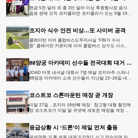
현금 5천 달러 외 총 3만 달러 이상 후원행사장 음식·
음료 판매 오직 코카콜라만 코카콜라가 오는 9월 19-
20일 귀넷플레이스 몰에서 열리는 2026 코리안 페스
티벌의 공식 독점
조지아 식수 안전 비상…또 사이버 공격
클레이턴 이어 콜럼버스도주지사실 “FBI가 수사
중” 클레이턴 카운티에 이어 콜럼버스 상수도 시스템
도 사이버 공격을 받은 것으로 확인됐다. 이로써 조지
아에서만 최소 2곳의 상수도
88양궁 아카데미 선수들 전국대회 대거 입상
JOAD 타겟 내셔널 대회서 7명 메달 조지아주 스와니
88양궁 아카데미 소속 선수들이 지난달 22~26일 네브
래스카주 링컨에서 열린 2026 주니어 올림픽 양궁 디
벨롭먼트(JOA
코스트코 스톤마운틴 매장 곧 개장
이달 27일…조지아 18번째 매장 창고형 대형 할인매
장 코스트코가 이달 말 귀넷에 새로운 매장을 개장한
다.코스트코는 4일 “스톤마운틴 매장을 8월 27일 정식
개장할 예정”이라
응급상황 시 ‘드론’이 제일 먼저 출동
귀넷경찰 ‘드론 초동 대응’도입911 신고 접수되면 자