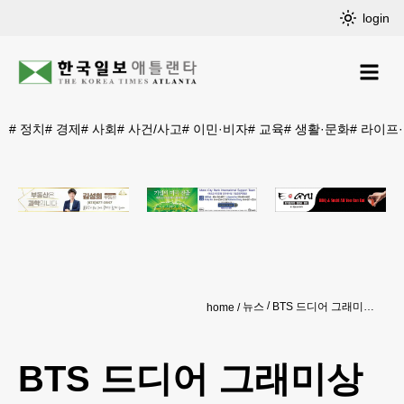
login
#
정치
#
경제
#
사회
#
사건/사고
#
이민·비자
#
교육
#
생활·문화
#
라이프
뉴스
BTS 드디어 그래미상 받나…아시안팝 퍼포먼스 부문 신설
home
BTS 드디어 그래미상