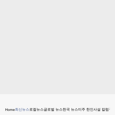
최신뉴스
로컬뉴스
글로벌 뉴스
한국 뉴스
미주 한인
사설 칼럼
구인
Home