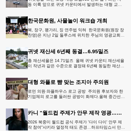
동 이륙 앞으로 귀넷 카운티에서 발생하는 대형 교통
사고나 범죄 현장 등 응급 상황 발생 시 드론이 가장
먼저 현장에 출동해 상
한국문화원, 사물놀이 워크숍 개최
북, 장구, 꽹가리, 징 연주법 익혀 한국문화원(원장 장
찬영)은 지난 2일 둘루스에 위치한 주님의 영광교회에
서 사물놀이 워크숍을 개최했다.한국을 대표하는 전통
공연예술인 사물놀이
귀넷 재산세 6년째 동결…6.95밀즈
총 재산세율은 14.71밀즈 올해 귀넷 카운티 재산세율
이 작년과 같은 수준으로 결정돼 6년째 동일한 재산세
율을 유지하게 됐다.귀넷 커미셔너 위원회는 4일 저녁
열린 정례 회의에서
대형 와플로 뺨 맞는 조지아 주의원
로먼 의원∙와플하우스 로고 공방 주의원 후보자와 한
기업체의 로고를 둘러싼 공방이 화제다.올해 중간선거
에서 민주당 주상원 후보(7지구)로 나서는 루와 로먼
(둘루스) 주하원의원은
카니 "월드컵 주제가 안무 제작 영광…춤은 국경 없는 언어"
2026 북중미 월드컵 공식 주제가 '다이 다이' 안무 제
작 참여"샤키라 열정적 태도 존경…하프타임쇼서 만난