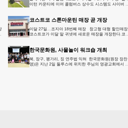
이턴 카운티에 이어 콜럼버스 상수도 시스템도 사이버 
독
격을 받은 것으로 확인됐다. 이로써 조지아에서만 최소 
곳의 상수도
코스트코 스톤마운틴 매장 곧 개장
양
이달 27일…조지아 18번째 매장 창고형 대형 할인매장
주
코스트코가 이달 말 귀넷에 새로운 매장을 개장한다.코
A
트코는 4일 “스톤마운틴 매장을 8월 27일 정식 개장할 
정”이라
한국문화원, 사물놀이 워크숍 개최
북, 장구, 꽹가리, 징 연주법 익혀 한국문화원(원장 장찬
영)은 지난 2일 둘루스에 위치한 주님의 영광교회에서 
물놀이 워크숍을 개최했다.한국을 대표하는 전통 공연
인 사물놀이