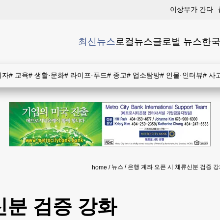
이상무가 간다
최신뉴스
로컬뉴스
글로벌 뉴스
한국
비자
#
교육
#
생활·문화
#
라이프·푸드
#
종교
#
업소탐방
#
인물·인터뷰
#
사
뉴스
은행 계좌 오픈 시 체류신분 검증 
home
신분 검증 강화