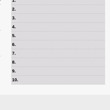
1
.
공
2
2
.
3
.
4
.
스
예
5
.
6
.
7
.
사
예술
8
.
9
.
10
.