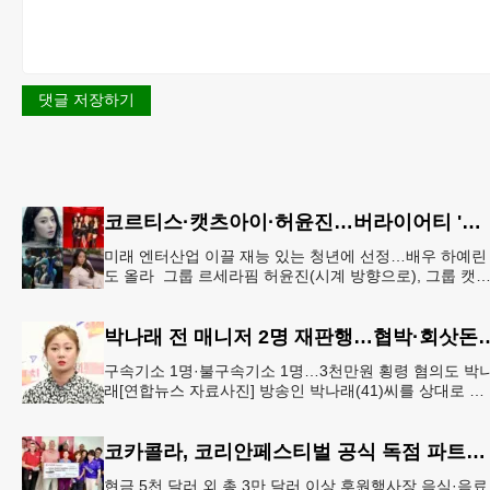
댓글 저장하기
코르티스·캣츠아이·허윤진…버라이어티 '영 할리우드 임팩트'
미래 엔터산업 이끌 재능 있는 청년에 선정…배우 하예린
도 올라 그룹 르세라핌 허윤진(시계 방향으로), 그룹 캣
아이, 배우 하예린, 그룹 코르티스[하이브·넷플릭스 제공.
재판매
박나래 전 매니저 2명 재판행…
구속기소 1명·불구속기소 1명…3천만원 횡령 혐의도 박
래[연합뉴스 자료사진] 방송인 박나래(41)씨를 상대로 협
박하며 회사 매출 일부를 요구한 전 매니저들이 재판에 
겨졌다.서울
코카콜라, 코리안페스티벌 공식 독점 파트너 참여
현금 5천 달러 외 총 3만 달러 이상 후원행사장 음식·음료