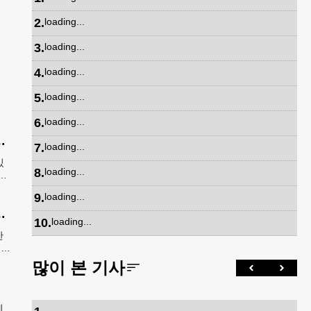
2
.
loading...
3
.
loading...
4
.
loading...
5
.
loading...
6
.
loading...
것' 다 잘하는 자신감 표현"
7
.
loading...
있
8
.
loading...
없
9
.
loading...
질라"… 여름철 주택가 수목 관리 '비상'
10
.
loading...
한
서
인
많이 본 기사
레