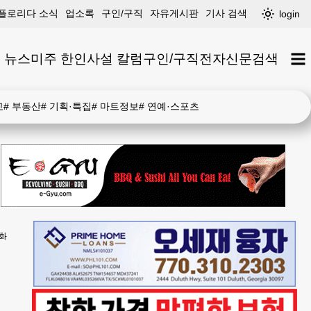
플로리다 소식
업소록
구인/구직
자유게시판
기사 검색
login
 뉴스
미주 한인
사설 칼럼
구인/구직
전자신문
검색
고
#
부동산
#
기획·특집
#
마트정보
#
연예·스포츠
강화