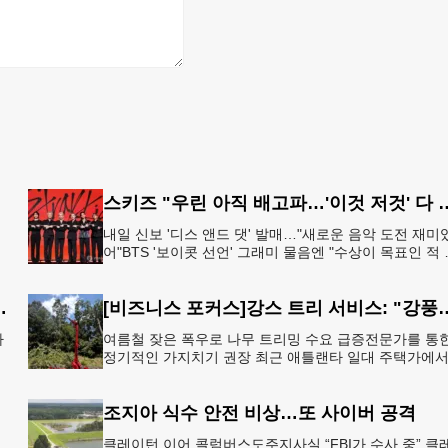
스키즈 "우린 아직 배고파…'이것 저
내일 신보 '디스 앤드 댓' 발매…"새로운 음악 도전 재미
츠
어"BTS '보이콧 선언' 그래미 물음엔 "수상이 목표인 적 
어, 음악에 집중" 그룹 스트레이 키즈가 6일 서울 여의도
협박·회삿돈 횡령 혐의
[비즈니스 포커스]강스 트리 서비스: "강풍에 부러
나
여름철 잦은 폭우로 나무 트리밍 수요 급증전문가를 통
정기적인 가지치기 권장 최근 애틀랜타 일대 주택가에
넘
여름철 수목 관리에 대한 경각심이 높아지면서, 전문적
트리밍(가지치기
조지아 식수 안전 비상…또 사이버 공격
클레이턴 이어 콜럼버스도주지사실 “FBI가 수사 중” 클