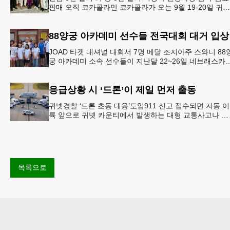
판매 오직 코카콜라만 코카콜라가 오는 9월 19-20일 귀넷
플레이스 몰에서 열리는 2026 코리안 페스티벌의 공식 
점
88양궁 아카데미 선수들 전국대회 대거 입상
JOAD 타겟 내셔널 대회서 7명 메달 조지아주 스와니 88
궁 아카데미 소속 선수들이 지난달 22~26일 네브래스카
링컨에서 열린 2026 주니어 올림픽 양궁 디벨롭먼트(JO
응급상황 시 ‘드론’이 제일 먼저 출동
귀넷경찰 ‘드론 초동 대응’도입911 신고 접수되면 자동 이
륙 앞으로 귀넷 카운티에서 발생하는 대형 교통사고나 범
죄 현장 등 응급 상황 발생 시 드론이 가장 먼저 현장에 출
동해 상
목록으로