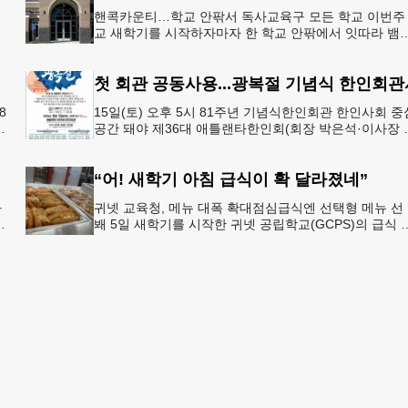
공
핸콕카운티…학교 안팎서 독사교육구 모든 학교 이번주
행
교 새학기를 시작하자마자 한 학교 안팎에서 잇따라 뱀
번
이 출몰해 교육구 모든 학교가 휴교에 들어가는 일이 
졌다.6일 WS
첫 회관 공동사용...광복절 기념식 한인회관
8
15일(토) 오후 5시 81주년 기념식한인회관 한인사회 중
년
공간 돼야 제36대 애틀랜타한인회(회장 박은석·이사장 
신범)는 제81주년 광복절 기념식을 오는 15일(토) 오후 
시
“어! 새학기 아침 급식이 확 달라졌네”
과
귀넷 교육청, 메뉴 대폭 확대점심급식엔 선택형 메뉴 선
봬 5일 새학기를 시작한 귀넷 공립학교(GCPS)의 급식 
선
뉴가 한층 다양해졌다.GCPS 학교영양프로그램에 따르
특히 아침