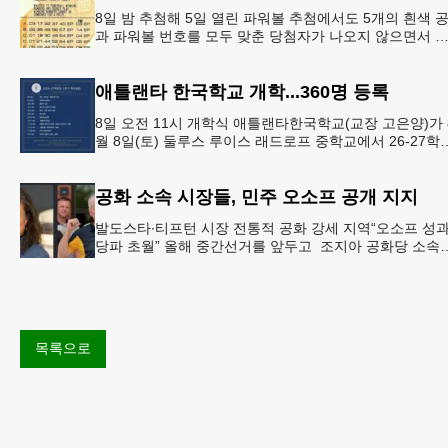
8일 밤 추첨해 5일 열린 파워볼 추첨에서도 5개의 흰색 
과 파워볼 번호를 모두 맞춘 당첨자가 나오지 않으면서 
운의 주인공은 다음 기회로 미뤄지게 됐다.이에 따라 이
주 토요
애틀랜타 한국학교 개학...360명 등록
8일 오전 11시 개학식 애틀랜타한국학교(교장 고은양)가 
월 8일(토) 둘루스 루이스 래드로프 중학교에서 26-27학
도 새 학기를 시작한다. 개학식은 당일 오전 11시 학교 카
공화 소속 시장들, 민주 오소프 공개 지지
발도스타∙티프턴 시장 전통적 공화 강세 지역“오소프 성
당파 초월” 올해 중간선거를 앞두고 조지아 공화당 소속
두 명의 시장이 민주당 존 오스프 연방상원의원 지지를 
언했다.
목록으로