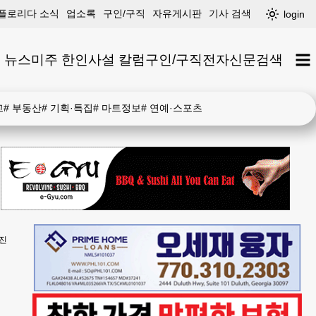
플로리다 소식
업소록
구인/구직
자유게시판
기사 검색
login
 뉴스
미주 한인
사설 칼럼
구인/구직
전자신문
검색
고
#
부동산
#
기획·특집
#
마트정보
#
연예·스포츠
추진