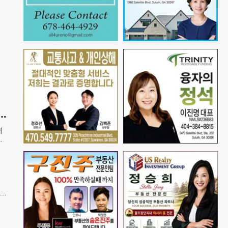
산 아기에 미시민권 부여 금지' 행정명령 서명
어
에
열고
폐지
증
지아
담