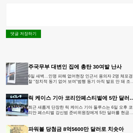
댓글 저장하기
주국무부 대변인 집에 총탄 30여발 난사
6일 새벽…인명 피해 없어현장 인근서 용의자 2명 체포경
찰 “정치적 동기 없어 보여”범행 동기 아직 발표 안 돼 조
아 국무장관 대변인이자 공보국장 자택에 최소 30발의 
격이
릭 케이스 기아 코리안페스티벌에
최근 새롭게 단장한 릭 케이스 기아 둘루스는 6일 오후 코
리안 페스티벌 강신범 준비위원장에게 5만 달러를 현금
로 후원했다. 릭 케이스 기아 관계자는 딜러샵에 언제든 
인들의 방문
파워볼 당첨금 8억5600만 달러로 치솟아