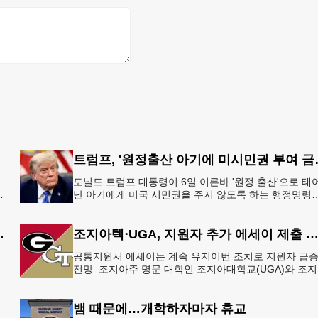
트럼프, '원정출
도널드 트럼프 대통령이 6일 이른바 '원정 출산'으로 태
지
난 아기에게 미국 시민권을 주지 않도록 하는 행정명령
총
서명했다.트럼프 대통령은 이날 백악관에서 서명식을 
이같은 내용
 5만 달러 후원
조지아텍⋅UGA, 지원자 추가 에세이 제출 
공통지원서 에세이는 계속 유지이번 조치로 지원자 급
으
전망 조지아주 명문 대학인 조지아대학교(UGA)와 조
한
텍(GT)에 지원하는 고등학교 12학년 학생들의 입시 부
이 한층 줄
뱀 때문에…개학하자마자 휴교