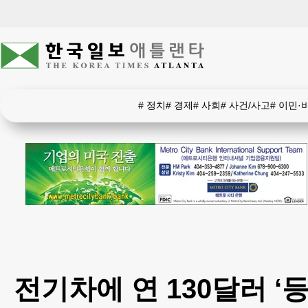
#
정치
#
경제
#
사회
#
사건/사고
#
이민·
전기차에 연 130달러 ‘