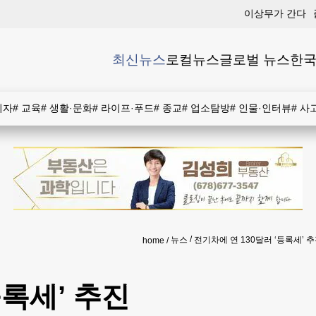
이상무가 간다
최신뉴스
로컬뉴스
글로벌 뉴스
한국
비자
#
교육
#
생활·문화
#
라이프·푸드
#
종교
#
업소탐방
#
인물·인터뷰
#
사
뉴스
전기차에 연 130달러 ‘등록세’ 
home
등록세’ 추진