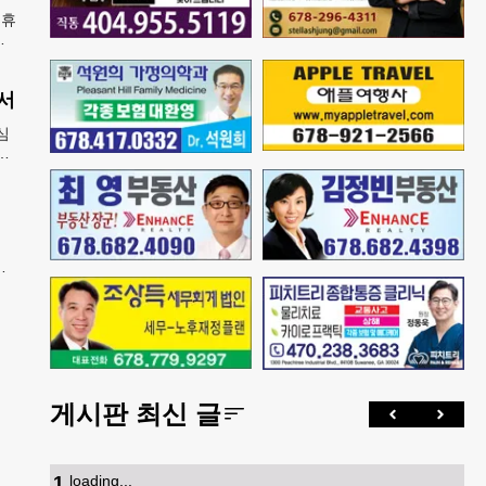
 휴
들
벌어
서
심
강
5
메
면
게시판 최신 글
1
.
loading...