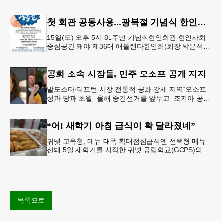
서 26-27학년도 새 학기를 시작한다. 개학식은 당일
오전 11시 학교 카
첫 회관 공동사용...광복절 기념식 한인회관서
15일(토) 오후 5시 81주년 기념식한인회관 한인사회
중심공간 돼야 제36대 애틀랜타한인회(회장 박은석·
이사장 강신범)는 제81주년 광복절 기념식을 오는 15
일(토) 오후 5시
공화 소속 시장들, 민주 오소프 공개 지지
발도스타∙티프턴 시장 전통적 공화 강세 지역“오소프
성과 당파 초월” 올해 중간선거를 앞두고 조지아 공화
당 소속 두 명의 시장이 민주당 존 오스프 연방상원의
원 지지를 선언했다.
“어! 새학기 아침 급식이 확 달라졌네”
귀넷 교육청, 메뉴 대폭 확대점심급식엔 선택형 메뉴
선봬 5일 새학기를 시작한 귀넷 공립학교(GCPS)의 급
식 메뉴가 한층 다양해졌다.GCPS 학교영양프로그램
에 따르면 특히 아침
목록으로