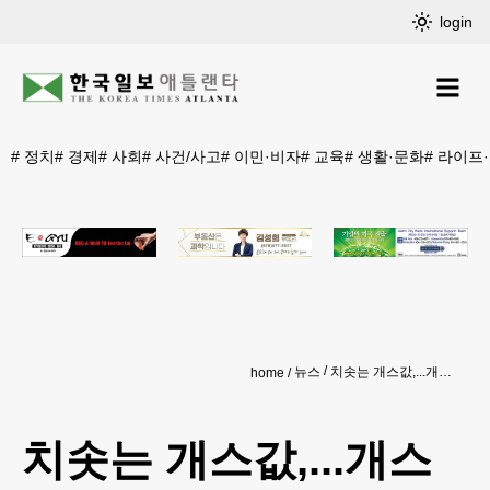
login
#
정치
#
경제
#
사회
#
사건/사고
#
이민·비자
#
교육
#
생활·문화
#
라이프
뉴스
치솟는 개스값,...개스 절약 운전법은
home
치솟는 개스값,...개스