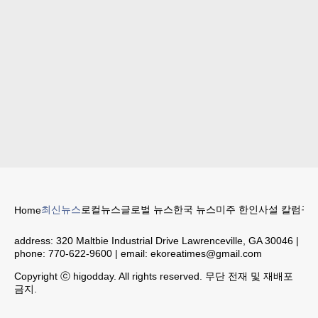
최신뉴스
로컬뉴스
글로벌 뉴스
한국 뉴스
미주 한인
사설 칼럼
구인
Home
address:
320 Maltbie Industrial Drive Lawrenceville, GA 30046
|
phone:
770-622-9600
| email:
ekoreatimes@gmail.com
Copyright ⓒ higodday. All rights reserved. 무단 전재 및 재배포
금지.