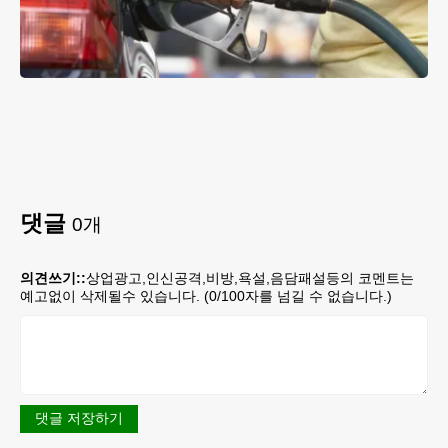
댓글
0
개
의견쓰기::
상업광고,인신공격,비방,욕설,음담패설등의 코멘트는
예고없이 삭제될수 있습니다. (
0
/100자를 넘길 수 없습니다.)
댓글 저장하기