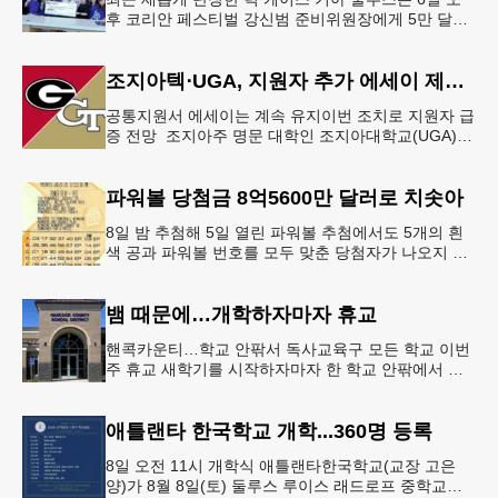
후 코리안 페스티벌 강신범 준비위원장에게 5만 달러
를 현금으로 후원했다. 릭 케이스 기아 관계자는 딜러
샵에 언제든 한인들의 방문
조지아텍⋅UGA, 지원자 추가 에세이 제출 폐지
공통지원서 에세이는 계속 유지이번 조치로 지원자 급
증 전망 조지아주 명문 대학인 조지아대학교(UGA)와
조지아텍(GT)에 지원하는 고등학교 12학년 학생들의
입시 부담이 한층 줄
파워볼 당첨금 8억5600만 달러로 치솟아
8일 밤 추첨해 5일 열린 파워볼 추첨에서도 5개의 흰
색 공과 파워볼 번호를 모두 맞춘 당첨자가 나오지 않
으면서 행운의 주인공은 다음 기회로 미뤄지게 됐다.
이에 따라 이번 주 토요
뱀 때문에…개학하자마자 휴교
핸콕카운티…학교 안팎서 독사교육구 모든 학교 이번
주 휴교 새학기를 시작하자마자 한 학교 안팎에서 잇
따라 뱀들이 출몰해 교육구 모든 학교가 휴교에 들어
가는 일이 벌어졌다.6일 WS
애틀랜타 한국학교 개학...360명 등록
8일 오전 11시 개학식 애틀랜타한국학교(교장 고은
양)가 8월 8일(토) 둘루스 루이스 래드로프 중학교에