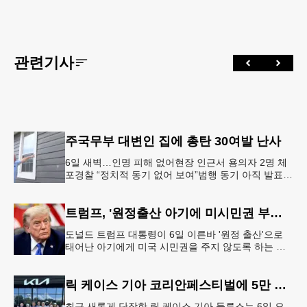
관련기사
주국무부 대변인 집에 총탄 30여발 난사
6일 새벽…인명 피해 없어현장 인근서 용의자 2명 체
포경찰 “정치적 동기 없어 보여”범행 동기 아직 발표
안 돼 조지아 국무장관 대변인이자 공보국장 자택에
최소 30발의 총격이
트럼프, '원정출산 아기에 미시민권 부여 금지' 행정명령 서명
도널드 트럼프 대통령이 6일 이른바 '원정 출산'으로
태어난 아기에게 미국 시민권을 주지 않도록 하는 행
정명령에 서명했다.트럼프 대통령은 이날 백악관에서
서명식을 열고 이같은 내용
릭 케이스 기아 코리안페스티벌에 5만 달러 후원
최근 새롭게 단장한 릭 케이스 기아 둘루스는 6일 오