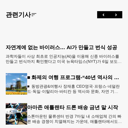
관련기사
자연계에 없는 바이러스… AI가 만들고 번식 성공
과학자들이 사상 최초로 인공지능(AI)을 이용해 신종 바이러스를
만들고 번식까지 확인했다고 미국 뉴욕타임스(NYT)가 6일 보도했
다. 의학 발전과 생물무기 개발에 활용 가능한 양날
■ 화제의 여행 프로그램-“40년 역사의 신뢰… 서유럽 8개국 13일 대장정”
■ 동방관광&여행사 장재홍 CEO영국·프랑스·네덜란
드·독일·이탈리아·바티칸 등 역사와 문화, 자연 기
행…‘감동과 치유의 대장정’ 10월 6일 출발, 호텔·버스
·식사 일정‘
아마존 애틀랜타 드론 배송 금년 말 시작
스톤마운틴 물류센터 반경 7마일 내 소매업체 간의 빠
른 배송 경쟁이 치열해지는 가운데, 애틀랜타에서도
조만간 아마존의 택배가 하늘을 날아 배송될 예정이