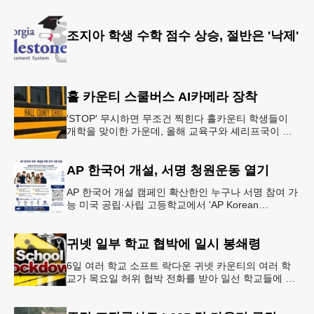
다.아마존은 올해 말 조지아주
조지아 학생 수학 점수 상승, 절반은 '낙제'
홀 카운티 스쿨버스 AI카메라 장착
'STOP' 무시하면 무조건 찍힌다 홀카운티 학생들이
개학을 맞이한 가운데, 올해 교육구와 셰리프국이 학
생들의 안전을 위협하는 스쿨버스 추월 차량을 상대로
강력한 단속에 나선다.홀
AP 한국어 개설, 서명 청원운동 열기
AP 한국어 개설 캠페인 확산한인 누구나 서명 참여 가
능 미국 공립·사립 고등학교에서 'AP Korean
Language and Culture(한국어 및 한국문화 AP 과목)'
개
귀넷 일부 학교 협박에 일시 봉쇄령
6일 여러 학교 소프트 락다운 귀넷 카운티의 여러 학
교가 목요일 허위 협박 전화를 받아 일선 학교들에 일
시적인 봉쇄령이 내려졌다고 교육구 측이 밝혔다.학부
모들에게 발송된 서한에서