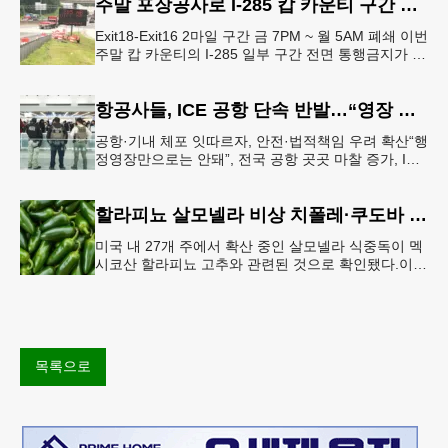
주말 포장공사로 I-285 캅 카운티 구간 통행금지
Exit18-Exit16 2마일 구간 금 7PM ~ 월 5AM 폐쇄 이번
주말 캅 카운티의 I-285 일부 구간 전면 통행금지가 시
행된다. 18번 출구인 페이스 페리 로드에서 16
항공사들, ICE 공항 단속 반발…“영장 없인 협조 불가”
공항·기내 체포 잇따르자, 안전·법적책임 우려 확산“행
정영장만으로는 안돼”, 전국 공항 곳곳 마찰 증가, ICE
는 공항 단속 확대 방침 연방 이민세관단속국 요원들
이 뉴욕 JKF 케
할라피뇨 살모넬라 비상 치폴레·쿠도바 긴급 회수
미국 내 27개 주에서 확산 중인 살모넬라 식중독이 멕
시코산 할라피뇨 고추와 관련된 것으로 확인됐다.이에
따라 멕시코 음식 체인인 치폴레와 쿠도바가 해당 식
재료를 전면 회수했다.연
목록으로