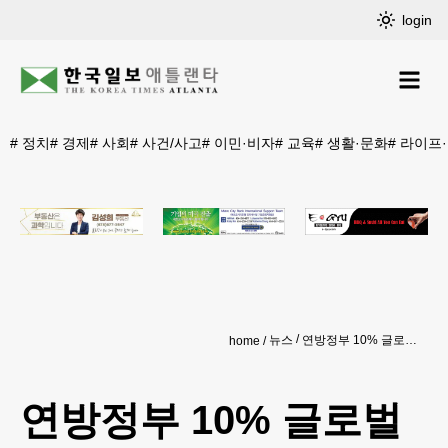
login
#
정치
#
경제
#
사회
#
사건/사고
#
이민·비자
#
교육
#
생활·문화
#
라이프
뉴스
연방정부 10% 글로벌 관세도 ‘위법’
home
연방정부 10% 글로벌