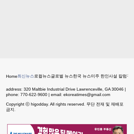
최신뉴스
로컬뉴스
글로벌 뉴스
한국 뉴스
미주 한인
사설 칼럼
구인
Home
address:
320 Maltbie Industrial Drive Lawrenceville, GA 30046
|
phone:
770-622-9600
| email:
ekoreatimes@gmail.com
Copyright ⓒ higodday. All rights reserved. 무단 전재 및 재배포
금지.