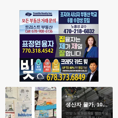
심
#
지역뉴스
생산자 물가, 10개월 만에 전월비 하락
연방 노동부는 6월 생산자물
가지수(PPI)가 전월 대비