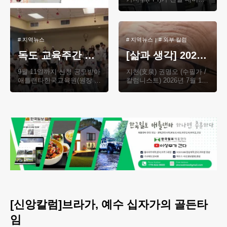
0.3% 하락했다고 15일 밝혔
다. 이 지수가 전월 대비 하
락한 것은 작년 8월(..
#
지역뉴스
#
지역뉴스
#
외부 칼럼
독도 교육주간 운영 한글학교 모집
[삶과 생각] 2026년 7월 13일 월요일
9월 11일까지 신청 공모받아
지천(支泉) 권명오 (수필가 /
애틀랜타한국교육원(원장 최
칼럼니스트) 2026년 7월 13
흥윤)은 매년 10월 25일 독
일 월요일, 생애 마지막 하루
도의 날을 기념해 독도에 대
가 시작되는 아침 6시 하나
한 이해를 높이고..
님께 감사 기도..
[신앙칼럼]브라가, 예수 십자가의 골든타
임