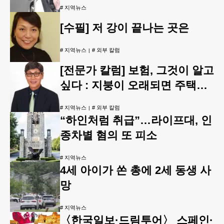
#
지역뉴스
[수필] 저 강이 끝나는 곳은
#
지역뉴스
#
외부 칼럼
[전문가 칼럼] 보험, 그것이 알고
싶다 : 지붕이 오래되면 주택보
험은 어떻게 될까
#
지역뉴스
#
외부 칼럼
“하인처럼 취급”…라이프대, 인
종차별 혐의 또 피소
#
지역뉴스
4세 아이가 쏜 총에 2세 동생 사
망
#
지역뉴스
〈한국일보·드림투어〉 스페인·