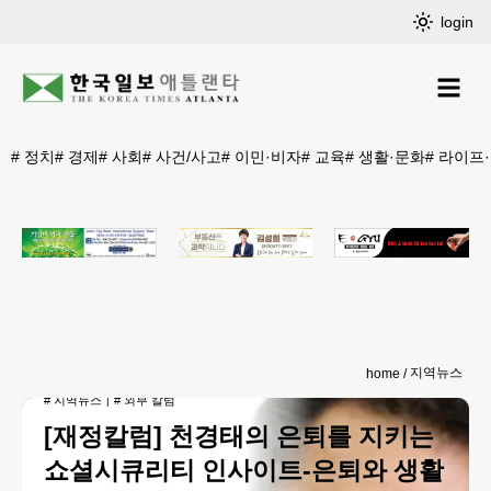
login
#
정치
#
경제
#
사회
#
사건/사고
#
이민·비자
#
교육
#
생활·문화
#
라이프
지역뉴스
home
#
지역뉴스
#
외부 칼럼
[재정칼럼] 천경태의 은퇴를 지키는
쇼셜시큐리티 인사이트-은퇴와 생활