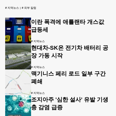
#
지역뉴스
#
외부 칼럼
이란 폭격에 애틀랜타 개스값
급등세
#
지역뉴스
현대차-SK온 전기차 배터리 공
장 가동 시작
#
지역뉴스
맥기니스 페리 로드 일부 구간
폐쇄
#
지역뉴스
조지아주 '심한 설사' 유발 기생
충 감염 급증