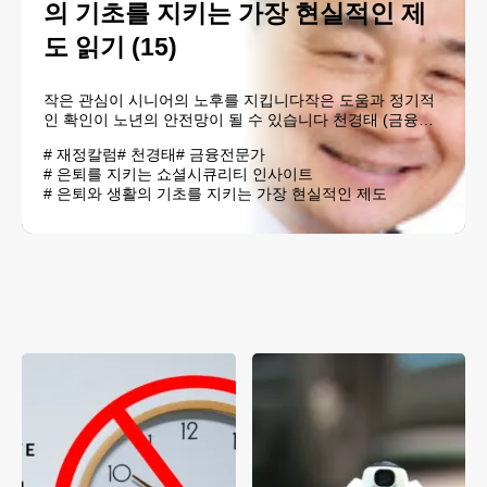
의 기초를 지키는 가장 현실적인 제
도 읽기 (15)
작은 관심이 시니어의 노후를 지킵니다작은 도움과 정기적
인 확인이 노년의 안전망이 될 수 있습니다 천경태 (금융전
문가) 공식 발표일: 2026년 6월 18일 / 자료 출처: Social
#
재정칼럼
#
천경태
#
금융전문가
Security Administration최근 사회보장국은 World Elder
#
은퇴를 지키는 쇼셜시큐리티 인사이트
Abuse Awareness Day를 맞아 시니어 학대, 방치, 착취로부
#
은퇴와 생활의 기초를 지키는 가장 현실적인 제도
터 노년층을 보호하는 일의 중..