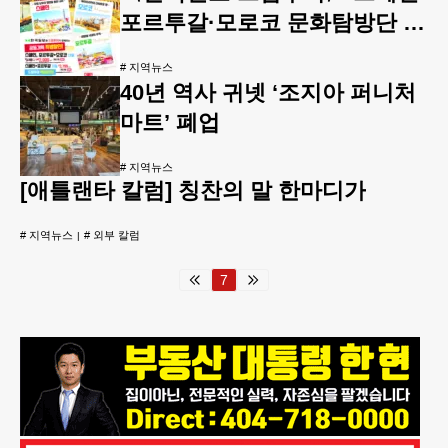
포르투갈·모로코 문화탐방단 모
집
#
지역뉴스
40년 역사 귀넷 ‘조지아 퍼니처
마트’ 폐업
#
지역뉴스
[애틀랜타 칼럼] 칭찬의 말 한마디가
#
지역뉴스
#
외부 칼럼
7