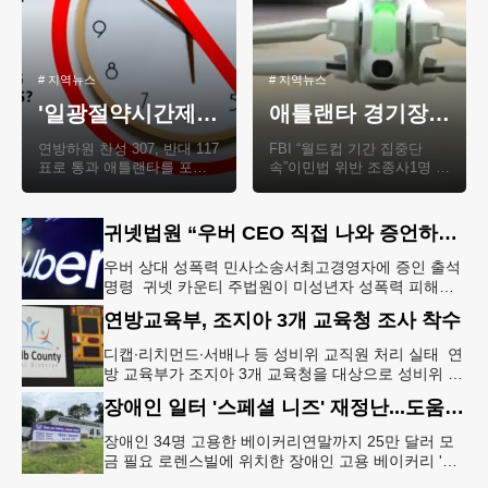
#
지역뉴스
#
지역뉴스
'일광절약시간제' 폐지 현실화되나
애틀랜타 경기장 주변 불법 드론 100여대 압수
연방하원 찬성 307, 반대 117
FBI “월드컵 기간 집중단
표로 통과 애틀랜타를 포함
속”이민법 위반 조종사1명 체
한 미 전역에서 수십 년간 이
포 피파(FIFA) 월드컵이 열리
어져 온 일광절약시간제
고 있는 애틀랜타 스타디움
(Daylight Saving Ti..
주변에서 비행금..
귀넷법원 “우버 CEO 직접 나와 증언하라”
우버 상대 성폭력 민사소송서최고경영자에 증인 출석
명령 귀넷 카운티 주법원이 미성년자 성폭력 피해와
관련해 우버를 상대로 제기된 민사소송에서 우버 최고
연방교육부, 조지아 3개 교육청 조사 착수
경영자에 대한 증인출석을 명
디캡∙리치먼드∙서배나 등 성비위 교직원 처리 실태 연
방 교육부가 조지아 3개 교육청을 대상으로 성비위 관
련 교직원 처리 실태 조사에 나섰다.AJC는 16일 비영
장애인 일터 '스페셜 니즈' 재정난...도움 호소
리 탐사보도매체 프
장애인 34명 고용한 베이커리연말까지 25만 달러 모
금 필요 로렌스빌에 위치한 장애인 고용 베이커리 '스
페셜 니즈 앤 트리츠(Special Kneads and Treats)'가