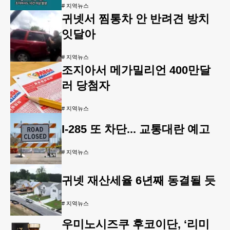
#
지역뉴스
귀넷서 찜통차 안 반려견 방치
잇달아
#
지역뉴스
조지아서 메가밀리언 400만달
러 당첨자
#
지역뉴스
I-285 또 차단... 교통대란 예고
#
지역뉴스
귀넷 재산세율 6년째 동결될 듯
#
지역뉴스
우미노시즈쿠 후코이단, ‘리미