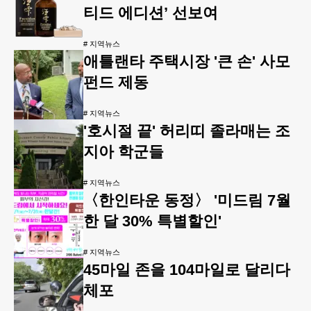
티드 에디션’ 선보여
#
지역뉴스
애틀랜타 주택시장 '큰 손' 사모
펀드 제동
#
지역뉴스
'호시절 끝' 허리띠 졸라매는 조
지아 학군들
#
지역뉴스
〈한인타운 동정〉 '미드림 7월
한 달 30% 특별할인'
#
지역뉴스
45마일 존을 104마일로 달리다
체포