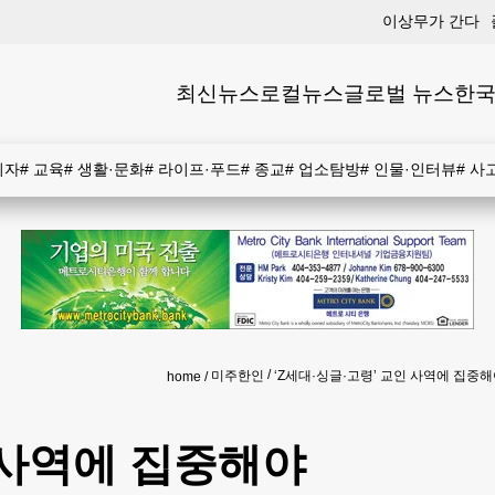
이상무가 간다
최신뉴스
로컬뉴스
글로벌 뉴스
한국
비자
#
교육
#
생활·문화
#
라이프·푸드
#
종교
#
업소탐방
#
인물·인터뷰
#
사
미주한인
‘Z세대·싱글·고령’ 교인 사역에 집중
home
인 사역에 집중해야