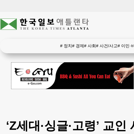
#
정치
#
경제
#
사회
#
사건/사고
#
이민·
‘Z세대·싱글·고령’ 교