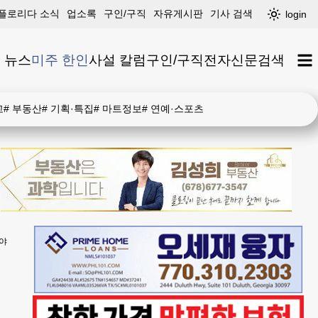
플로리다 소식
업소록
구인/구직
자유게시판
기사 검색
login
 뉴스
미주 한인
사설 칼럼
구인/구직
전자신문
검색
고
#
부동산
#
기획·특집
#
마트정보
#
연예·스포츠
해야