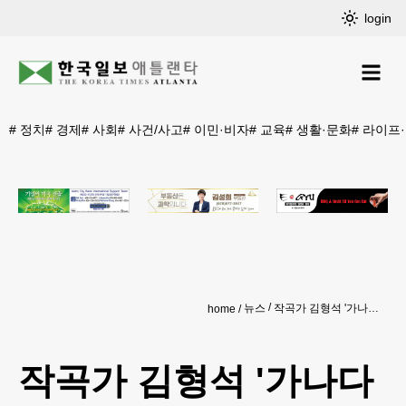
login
#
정치
#
경제
#
사회
#
사건/사고
#
이민·비자
#
교육
#
생활·문화
#
라이프
뉴스
작곡가 김형석 '가나다송' 英옥스퍼드서 공개…180개국 스트리밍
home
작곡가 김형석 '가나다