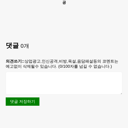
공
댓글
0
개
의견쓰기::
상업광고,인신공격,비방,욕설,음담패설등의 코멘트는
예고없이 삭제될수 있습니다. (
0
/100자를 넘길 수 없습니다.)
댓글 저장하기