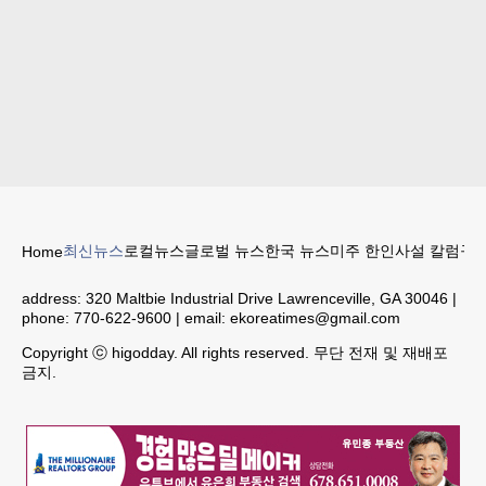
최신뉴스
로컬뉴스
글로벌 뉴스
한국 뉴스
미주 한인
사설 칼럼
구인
Home
address:
320 Maltbie Industrial Drive Lawrenceville, GA 30046
|
phone:
770-622-9600
| email:
ekoreatimes@gmail.com
Copyright ⓒ higodday. All rights reserved. 무단 전재 및 재배포
금지.