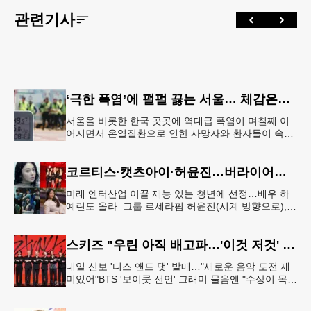
관련기사
‘극한 폭염’에 펄펄 끓는 서울… 체감온도 ‘섭씨 49.5도’
서울을 비롯한 한국 곳곳에 역대급 폭염이 며칠째 이
어지면서 온열질환으로 인한 사망자와 환자들이 속출
하고 있다. 서울 전역에 ‘폭염중대경보’가 발효된 가운
데 6일(이하 한국시간) 낮
코르티스·캣츠아이·허윤진…버라이어티 '영 할리우드 임팩트'
미래 엔터산업 이끌 재능 있는 청년에 선정…배우 하
예린도 올라 그룹 르세라핌 허윤진(시계 방향으로),
그룹 캣츠아이, 배우 하예린, 그룹 코르티스[하이브·넷
플릭스 제공. 재판매
스키즈 "우린 아직 배고파…'이것 저것' 다 잘하는 자신감 표현"
내일 신보 '디스 앤드 댓' 발매…"새로운 음악 도전 재
미있어"BTS '보이콧 선언' 그래미 물음엔 "수상이 목표
인 적 없어, 음악에 집중" 그룹 스트레이 키즈가 6일 서
울 여의도