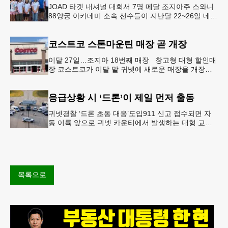
JOAD 타겟 내셔널 대회서 7명 메달 조지아주 스와니
88양궁 아카데미 소속 선수들이 지난달 22~26일 네브
래스카주 링컨에서 열린 2026 주니어 올림픽 양궁 디
벨롭먼트(JOA
코스트코 스톤마운틴 매장 곧 개장
이달 27일…조지아 18번째 매장 창고형 대형 할인매
장 코스트코가 이달 말 귀넷에 새로운 매장을 개장한
다.코스트코는 4일 “스톤마운틴 매장을 8월 27일 정식
개장할 예정”이라
응급상황 시 ‘드론’이 제일 먼저 출동
귀넷경찰 ‘드론 초동 대응’도입911 신고 접수되면 자
동 이륙 앞으로 귀넷 카운티에서 발생하는 대형 교통
사고나 범죄 현장 등 응급 상황 발생 시 드론이 가장
먼저 현장에 출동해 상
목록으로