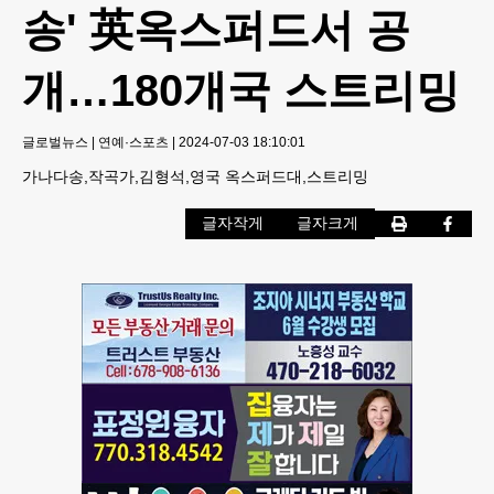
송' 英옥스퍼드서 공
개…180개국 스트리밍
글로벌뉴스
|
연예·스포츠
|
2024-07-03 18:10:01
가나다송,작곡가,김형석,영국 옥스퍼드대,스트리밍
글자작게
글자크게