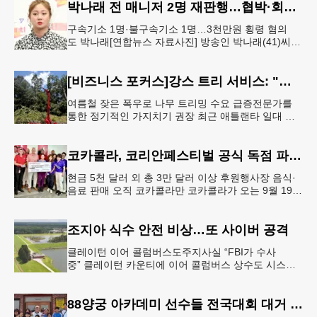
박나래 전 매니저 2명 재판행…협박·회삿돈 횡령 혐의
구속기소 1명·불구속기소 1명…3천만원 횡령 혐의
도 박나래[연합뉴스 자료사진] 방송인 박나래(41)씨를
상대로 협박하며 회사 매출 일부를 요구한 전 매니저
들이 재판에 넘겨졌다.서울
[비즈니스 포커스]강스 트리 서비스: "강풍에 부러질라"… 여름철 주택가 수목 관리 '비상'
여름철 잦은 폭우로 나무 트리밍 수요 급증전문가를
통한 정기적인 가지치기 권장 최근 애틀랜타 일대 주
택가에서 여름철 수목 관리에 대한 경각심이 높아지면
서, 전문적인 트리밍(가지치기
코카콜라, 코리안페스티벌 공식 독점 파트너 참여
현금 5천 달러 외 총 3만 달러 이상 후원행사장 음식·
음료 판매 오직 코카콜라만 코카콜라가 오는 9월 19-
20일 귀넷플레이스 몰에서 열리는 2026 코리안 페스
티벌의 공식 독점
조지아 식수 안전 비상…또 사이버 공격
클레이턴 이어 콜럼버스도주지사실 “FBI가 수사
중” 클레이턴 카운티에 이어 콜럼버스 상수도 시스템
도 사이버 공격을 받은 것으로 확인됐다. 이로써 조지
아에서만 최소 2곳의 상수도
88양궁 아카데미 선수들 전국대회 대거 입상