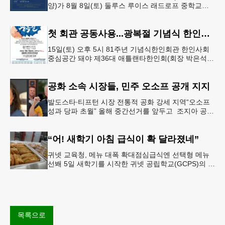
양)가 8월 8일(토) 둘루스 루이스 래드로프 중학교에
서 26-27학년도 새 학기를 시작한다. 개학식은 당일
오전 11시 학교 카
첫 회관 공동사용...광복절 기념식 한인회관서
15일(토) 오후 5시 81주년 기념식한인회관 한인사회
중심공간 돼야 제36대 애틀랜타한인회(회장 박은석·
이사장 강신범)는 제81주년 광복절 기념식을 오는 15
일(토) 오후 5시
공화 소속 시장들, 민주 오소프 공개 지지
발도스타∙티프턴 시장 전통적 공화 강세 지역“오소프
성과 당파 초월” 올해 중간선거를 앞두고 조지아 공화
당 소속 두 명의 시장이 민주당 존 오스프 연방상원의
원 지지를 선언했다.
“어! 새학기 아침 급식이 확 달라졌네”
귀넷 교육청, 메뉴 대폭 확대점심급식엔 선택형 메뉴
선봬 5일 새학기를 시작한 귀넷 공립학교(GCPS)의 급
식 메뉴가 한층 다양해졌다.GCPS 학교영양프로그램
에 따르면 특히 아침
목록으로