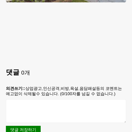
댓글
0
개
의견쓰기::
상업광고,인신공격,비방,욕설,음담패설등의 코멘트는
예고없이 삭제될수 있습니다. (
0
/100자를 넘길 수 없습니다.)
댓글 저장하기