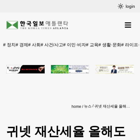
login
#
정치
#
경제
#
사회
#
사건/사고
#
이민·비자
#
교육
#
생활·문화
#
라이프
뉴스
귀넷 재산세율 올해도 6.95밀(mill)로 동결
home
귀넷 재산세율 올해도