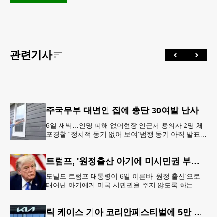
관련기사
주국무부 대변인 집에 총탄 30여발 난사
6일 새벽…인명 피해 없어현장 인근서 용의자 2명 체
포경찰 “정치적 동기 없어 보여”범행 동기 아직 발표
안 돼 조지아 국무장관 대변인이자 공보국장 자택에
최소 30발의 총격이
트럼프, '원정출산 아기에 미시민권 부여 금지' 행정명령 서명
도널드 트럼프 대통령이 6일 이른바 '원정 출산'으로
태어난 아기에게 미국 시민권을 주지 않도록 하는 행
정명령에 서명했다.트럼프 대통령은 이날 백악관에서
서명식을 열고 이같은 내용
릭 케이스 기아 코리안페스티벌에 5만 달러 후원