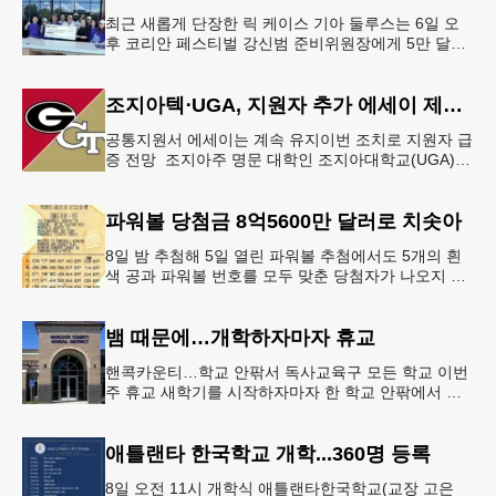
최근 새롭게 단장한 릭 케이스 기아 둘루스는 6일 오
후 코리안 페스티벌 강신범 준비위원장에게 5만 달러
를 현금으로 후원했다. 릭 케이스 기아 관계자는 딜러
샵에 언제든 한인들의 방문
조지아텍⋅UGA, 지원자 추가 에세이 제출 폐지
공통지원서 에세이는 계속 유지이번 조치로 지원자 급
증 전망 조지아주 명문 대학인 조지아대학교(UGA)와
조지아텍(GT)에 지원하는 고등학교 12학년 학생들의
입시 부담이 한층 줄
파워볼 당첨금 8억5600만 달러로 치솟아
8일 밤 추첨해 5일 열린 파워볼 추첨에서도 5개의 흰
색 공과 파워볼 번호를 모두 맞춘 당첨자가 나오지 않
으면서 행운의 주인공은 다음 기회로 미뤄지게 됐다.
이에 따라 이번 주 토요
뱀 때문에…개학하자마자 휴교
핸콕카운티…학교 안팎서 독사교육구 모든 학교 이번
주 휴교 새학기를 시작하자마자 한 학교 안팎에서 잇
따라 뱀들이 출몰해 교육구 모든 학교가 휴교에 들어
가는 일이 벌어졌다.6일 WS
애틀랜타 한국학교 개학...360명 등록
8일 오전 11시 개학식 애틀랜타한국학교(교장 고은