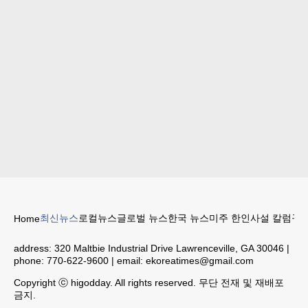
최신뉴스
로컬뉴스
글로벌 뉴스
한국 뉴스
미주 한인
사설 칼럼
구인
Home
address:
320 Maltbie Industrial Drive Lawrenceville, GA 30046
|
phone:
770-622-9600
| email:
ekoreatimes@gmail.com
Copyright ⓒ higodday. All rights reserved. 무단 전재 및 재배포
금지.