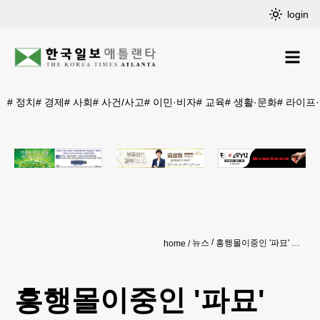
login
#
정치
#
경제
#
사회
#
사건/사고
#
이민·비자
#
교육
#
생활·문화
#
라이프
뉴스
흥행몰이중인 '파묘' 700만명 돌파 눈앞…박스오피스 정상
home
흥행몰이중인 '파묘'