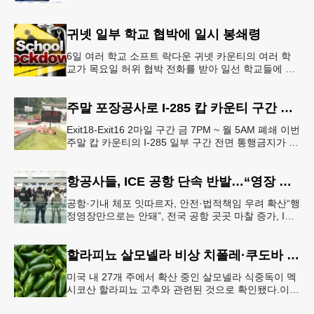
Language and Culture(한국어 및 한국문화 AP 과목)'
개
귀넷 일부 학교 협박에 일시 봉쇄령
6일 여러 학교 소프트 락다운 귀넷 카운티의 여러 학
교가 목요일 허위 협박 전화를 받아 일선 학교들에 일
시적인 봉쇄령이 내려졌다고 교육구 측이 밝혔다.학부
모들에게 발송된 서한에서
주말 포장공사로 I-285 캅 카운티 구간 통행금지
Exit18-Exit16 2마일 구간 금 7PM ~ 월 5AM 폐쇄 이번
주말 캅 카운티의 I-285 일부 구간 전면 통행금지가 시
행된다. 18번 출구인 페이스 페리 로드에서 16
항공사들, ICE 공항 단속 반발…“영장 없인 협조 불가”
공항·기내 체포 잇따르자, 안전·법적책임 우려 확산“행
정영장만으로는 안돼”, 전국 공항 곳곳 마찰 증가, ICE
는 공항 단속 확대 방침 연방 이민세관단속국 요원들
이 뉴욕 JKF 케
할라피뇨 살모넬라 비상 치폴레·쿠도바 긴급 회수
미국 내 27개 주에서 확산 중인 살모넬라 식중독이 멕
시코산 할라피뇨 고추와 관련된 것으로 확인됐다.이에
따라 멕시코 음식 체인인 치폴레와 쿠도바가 해당 식