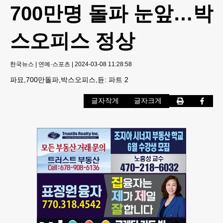
700만명 돌파 눈앞…박
스오피스 정상
한국뉴스
|
연예·스포츠
|
2024-03-08 11:28:58
파묘,700만돌파,박스오피스,듄: 파트 2
글자작게
글자크게