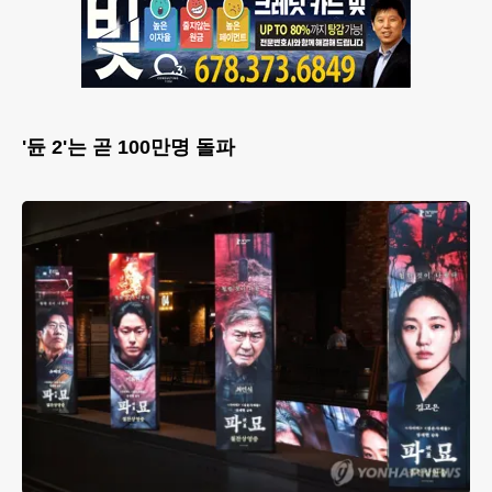
'듄 2'는 곧 100만명 돌파