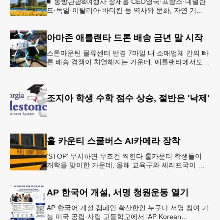
■ 동방관광&여행사 장재홍 CEO영국·프랑스·네덜란
드·독일·이탈리아·바티칸 등 역사와 문화, 자연 기
행…‘감동과 치유의 대장정’ 10월 6일 출발, 호텔·버스
·식사 일정‘
아마존 애틀랜타 드론 배송 금년 말 시작
스톤마운틴 물류센터 반경 7마일 내 소매업체 간의 빠
른 배송 경쟁이 치열해지는 가운데, 애틀랜타에서도
조만간 아마존의 택배가 하늘을 날아 배송될 예정이
다.아마존은 올해 말 조지아주
조지아 학생 수학 점수 상승, 절반은 '낙제'
홀 카운티 스쿨버스 AI카메라 장착
'STOP' 무시하면 무조건 찍힌다 홀카운티 학생들이
개학을 맞이한 가운데, 올해 교육구와 셰리프국이 학
생들의 안전을 위협하는 스쿨버스 추월 차량을 상대로
강력한 단속에 나선다.홀
AP 한국어 개설, 서명 청원운동 열기
AP 한국어 개설 캠페인 확산한인 누구나 서명 참여 가
능 미국 공립·사립 고등학교에서 'AP Korean