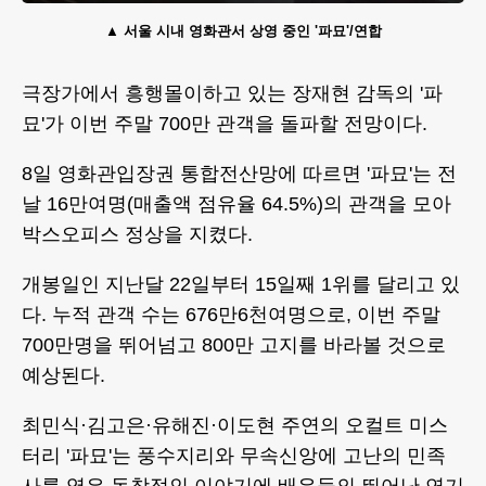
서울 시내 영화관서 상영 중인 '파묘'/연합
극장가에서 흥행몰이하고 있는 장재현 감독의 '파
묘'가 이번 주말 700만 관객을 돌파할 전망이다.
8일 영화관입장권 통합전산망에 따르면 '파묘'는 전
날 16만여명(매출액 점유율 64.5%)의 관객을 모아
박스오피스 정상을 지켰다.
개봉일인 지난달 22일부터 15일째 1위를 달리고 있
다. 누적 관객 수는 676만6천여명으로, 이번 주말
700만명을 뛰어넘고 800만 고지를 바라볼 것으로
예상된다.
최민식·김고은·유해진·이도현 주연의 오컬트 미스
터리 '파묘'는 풍수지리와 무속신앙에 고난의 민족
사를 엮은 독창적인 이야기에 배우들의 뛰어난 연기