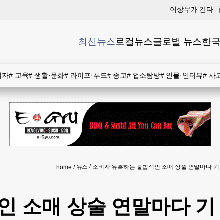
이상무가 간다
최신뉴스
로컬뉴스
글로벌 뉴스
한국
비자
#
교육
#
생활·문화
#
라이프·푸드
#
종교
#
업소탐방
#
인물·인터뷰
#
사
뉴스
소비자 유혹하는 불법적인 소매 상술 연말마다 기
home
인 소매 상술 연말마다 기