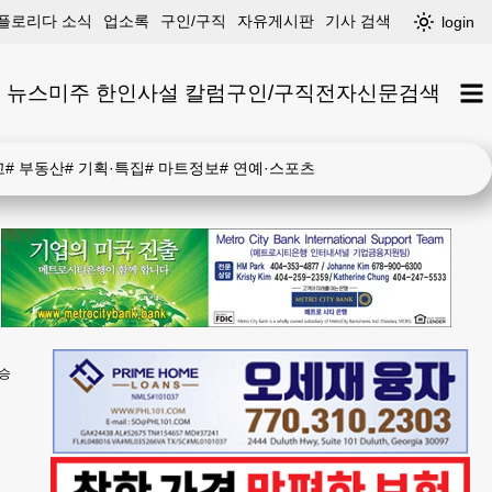
플로리다 소식
업소록
구인/구직
자유게시판
기사 검색
login
 뉴스
미주 한인
사설 칼럼
구인/구직
전자신문
검색
고
#
부동산
#
기획·특집
#
마트정보
#
연예·스포츠
승