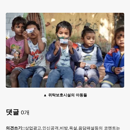
위탁보호시설의 아동들
댓글
0
개
의견쓰기::
상업광고,인신공격,비방,욕설,음담패설등의 코멘트는