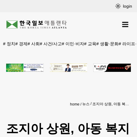
login
#
정치
#
경제
#
사회
#
사건/사고
#
이민·비자
#
교육
#
생활·문화
#
라이프
뉴스
조지아 상원, 아동 복지제도 손 본다
home
조지아 상원, 아동 복지