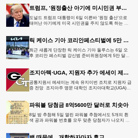
최소 30발의 총격이
트럼프, '원정출산 아기에 미시민권 부여 금지' 행정명령 서명
도널드 트럼프 대통령이 6일 이른바 '원정 출산'으로
태어난 아기에게 미국 시민권을 주지 않도록 하는 행
정명령에 서명했다.트럼프 대통령은 이날 백악관에서
서명식을 열고 이같은 내용
릭 케이스 기아 코리안페스티벌에 5만 달러 후원
최근 새롭게 단장한 릭 케이스 기아 둘루스는 6일 오
후 코리안 페스티벌 강신범 준비위원장에게 5만 달러
를 현금으로 후원했다. 릭 케이스 기아 관계자는 딜러
샵에 언제든 한인들의 방문
조지아텍⋅UGA, 지원자 추가 에세이 제출 폐지
공통지원서 에세이는 계속 유지이번 조치로 지원자 급
증 전망 조지아주 명문 대학인 조지아대학교(UGA)와
조지아텍(GT)에 지원하는 고등학교 12학년 학생들의
입시 부담이 한층 줄
파워볼 당첨금 8억5600만 달러로 치솟아
8일 밤 추첨해 5일 열린 파워볼 추첨에서도 5개의 흰
색 공과 파워볼 번호를 모두 맞춘 당첨자가 나오지 않
으면서 행운의 주인공은 다음 기회로 미뤄지게 됐다.
이에 따라 이번 주 토요
뱀 때문에…개학하자마자 휴교