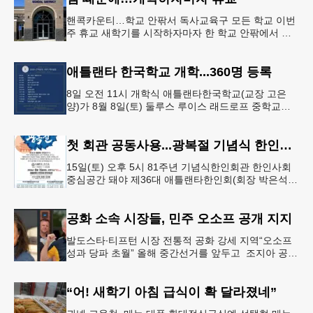
핸콕카운티…학교 안팎서 독사교육구 모든 학교 이번
주 휴교 새학기를 시작하자마자 한 학교 안팎에서 잇
따라 뱀들이 출몰해 교육구 모든 학교가 휴교에 들어
가는 일이 벌어졌다.6일 WS
애틀랜타 한국학교 개학...360명 등록
8일 오전 11시 개학식 애틀랜타한국학교(교장 고은
양)가 8월 8일(토) 둘루스 루이스 래드로프 중학교에
서 26-27학년도 새 학기를 시작한다. 개학식은 당일
오전 11시 학교 카
첫 회관 공동사용...광복절 기념식 한인회관서
15일(토) 오후 5시 81주년 기념식한인회관 한인사회
중심공간 돼야 제36대 애틀랜타한인회(회장 박은석·
이사장 강신범)는 제81주년 광복절 기념식을 오는 15
일(토) 오후 5시
공화 소속 시장들, 민주 오소프 공개 지지
발도스타∙티프턴 시장 전통적 공화 강세 지역“오소프
성과 당파 초월” 올해 중간선거를 앞두고 조지아 공화
당 소속 두 명의 시장이 민주당 존 오스프 연방상원의
원 지지를 선언했다.
“어! 새학기 아침 급식이 확 달라졌네”