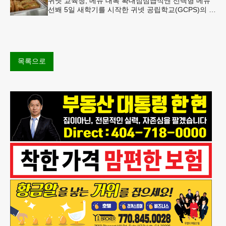
귀넷 교육청, 메뉴 대폭 확대점심급식엔 선택형 메뉴
선봬 5일 새학기를 시작한 귀넷 공립학교(GCPS)의 급
식 메뉴가 한층 다양해졌다.GCPS 학교영양프로그램
에 따르면 특히 아침
목록으로