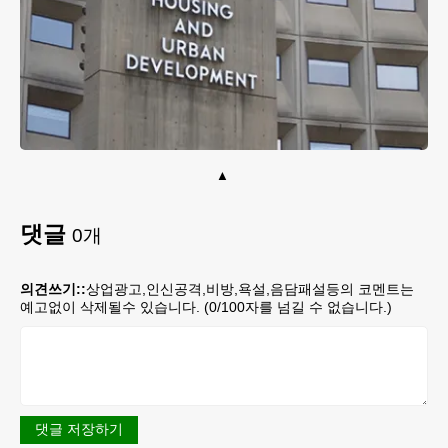
댓글
0
개
의견쓰기::
상업광고,인신공격,비방,욕설,음담패설등의 코멘트는
예고없이 삭제될수 있습니다. (
0
/100자를 넘길 수 없습니다.)
댓글 저장하기