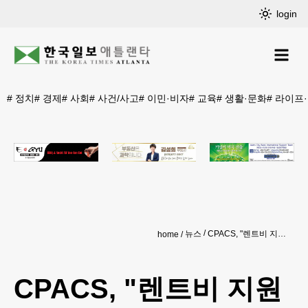
login
#
정치
#
경제
#
사회
#
사건/사고
#
이민·비자
#
교육
#
생활·문화
#
라이프
뉴스
CPACS, "렌트비 지원 신청 도와드려요"
home
CPACS, "렌트비 지원