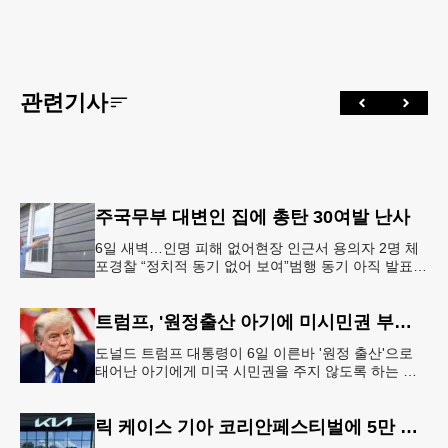
관련기사
주국무부 대변인 집에 총탄 30여발 난사
6일 새벽…인명 피해 없어현장 인근서 용의자 2명 체
포경찰 “정치적 동기 없어 보여”범행 동기 아직 발표
안 돼 조지아 국무장관 대변인이자 공보국장 자택에
최소 30발의 총격이
트럼프, '원정출산 아기에 미시민권 부여 금지' 행정명령 서명
도널드 트럼프 대통령이 6일 이른바 '원정 출산'으로
태어난 아기에게 미국 시민권을 주지 않도록 하는 행
정명령에 서명했다.트럼프 대통령은 이날 백악관에서
서명식을 열고 이같은 내용
릭 케이스 기아 코리안페스티벌에 5만 달러 후원