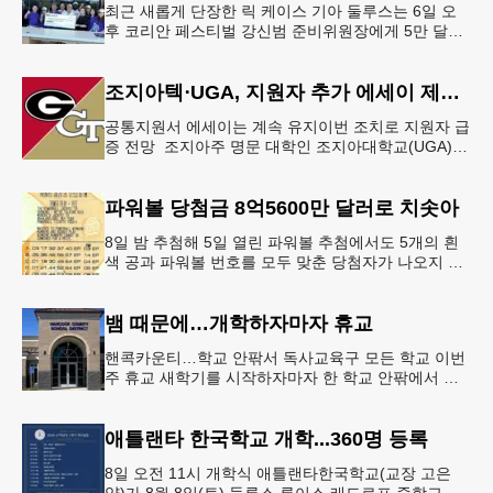
최근 새롭게 단장한 릭 케이스 기아 둘루스는 6일 오
후 코리안 페스티벌 강신범 준비위원장에게 5만 달러
를 현금으로 후원했다. 릭 케이스 기아 관계자는 딜러
샵에 언제든 한인들의 방문
조지아텍⋅UGA, 지원자 추가 에세이 제출 폐지
공통지원서 에세이는 계속 유지이번 조치로 지원자 급
증 전망 조지아주 명문 대학인 조지아대학교(UGA)와
조지아텍(GT)에 지원하는 고등학교 12학년 학생들의
입시 부담이 한층 줄
파워볼 당첨금 8억5600만 달러로 치솟아
8일 밤 추첨해 5일 열린 파워볼 추첨에서도 5개의 흰
색 공과 파워볼 번호를 모두 맞춘 당첨자가 나오지 않
으면서 행운의 주인공은 다음 기회로 미뤄지게 됐다.
이에 따라 이번 주 토요
뱀 때문에…개학하자마자 휴교
핸콕카운티…학교 안팎서 독사교육구 모든 학교 이번
주 휴교 새학기를 시작하자마자 한 학교 안팎에서 잇
따라 뱀들이 출몰해 교육구 모든 학교가 휴교에 들어
가는 일이 벌어졌다.6일 WS
애틀랜타 한국학교 개학...360명 등록
8일 오전 11시 개학식 애틀랜타한국학교(교장 고은