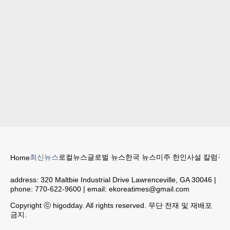
최신뉴스
로컬뉴스
글로벌 뉴스
한국 뉴스
미주 한인
사설 칼럼
구인
Home
address:
320 Maltbie Industrial Drive Lawrenceville, GA 30046
|
phone:
770-622-9600
| email:
ekoreatimes@gmail.com
Copyright ⓒ higodday. All rights reserved. 무단 전재 및 재배포
금지.