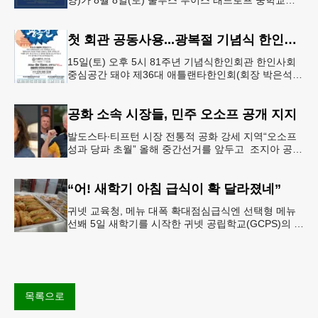
양)가 8월 8일(토) 둘루스 루이스 래드로프 중학교에
서 26-27학년도 새 학기를 시작한다. 개학식은 당일
오전 11시 학교 카
첫 회관 공동사용...광복절 기념식 한인회관서
15일(토) 오후 5시 81주년 기념식한인회관 한인사회
중심공간 돼야 제36대 애틀랜타한인회(회장 박은석·
이사장 강신범)는 제81주년 광복절 기념식을 오는 15
일(토) 오후 5시
공화 소속 시장들, 민주 오소프 공개 지지
발도스타∙티프턴 시장 전통적 공화 강세 지역“오소프
성과 당파 초월” 올해 중간선거를 앞두고 조지아 공화
당 소속 두 명의 시장이 민주당 존 오스프 연방상원의
원 지지를 선언했다.
“어! 새학기 아침 급식이 확 달라졌네”
귀넷 교육청, 메뉴 대폭 확대점심급식엔 선택형 메뉴
선봬 5일 새학기를 시작한 귀넷 공립학교(GCPS)의 급
식 메뉴가 한층 다양해졌다.GCPS 학교영양프로그램
에 따르면 특히 아침
목록으로