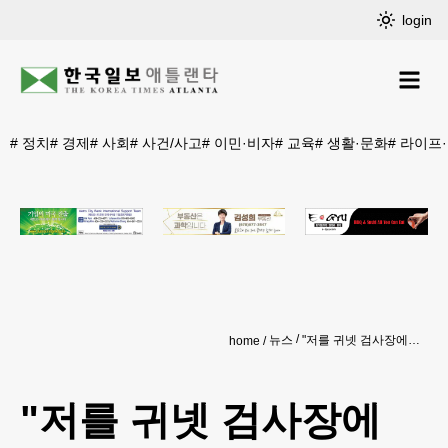
login
#
정치
#
경제
#
사회
#
사건/사고
#
이민·비자
#
교육
#
생활·문화
#
라이프
뉴스
"저를 귀넷 검사장에 다시 뽑아주세요"
home
"저를 귀넷 검사장에