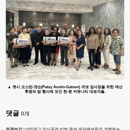
팻시 오스틴-갯슨(Patsy Austin-Gatson) 귀넷 검사장을 위한 재선
후원의 밤 행사에 모인 한·중 커뮤니티 대표자들.
댓글
0
개
의견쓰기::
상업광고,인신공격,비방,욕설,음담패설등의 코멘트는