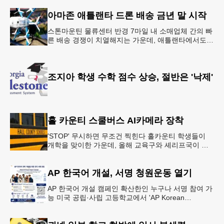
·식사 일정‘
아마존 애틀랜타 드론 배송 금년 말 시작
스톤마운틴 물류센터 반경 7마일 내 소매업체 간의 빠
른 배송 경쟁이 치열해지는 가운데, 애틀랜타에서도
조만간 아마존의 택배가 하늘을 날아 배송될 예정이
다.아마존은 올해 말 조지아주
조지아 학생 수학 점수 상승, 절반은 '낙제'
홀 카운티 스쿨버스 AI카메라 장착
'STOP' 무시하면 무조건 찍힌다 홀카운티 학생들이
개학을 맞이한 가운데, 올해 교육구와 셰리프국이 학
생들의 안전을 위협하는 스쿨버스 추월 차량을 상대로
강력한 단속에 나선다.홀
AP 한국어 개설, 서명 청원운동 열기
AP 한국어 개설 캠페인 확산한인 누구나 서명 참여 가
능 미국 공립·사립 고등학교에서 'AP Korean
Language and Culture(한국어 및 한국문화 AP 과목)'
개