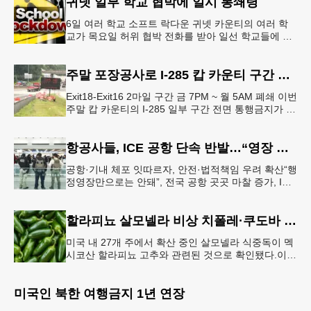
귀넷 일부 학교 협박에 일시 봉쇄령
6일 여러 학교 소프트 락다운 귀넷 카운티의 여러 학
교가 목요일 허위 협박 전화를 받아 일선 학교들에 일
시적인 봉쇄령이 내려졌다고 교육구 측이 밝혔다.학부
모들에게 발송된 서한에서
주말 포장공사로 I-285 캅 카운티 구간 통행금지
Exit18-Exit16 2마일 구간 금 7PM ~ 월 5AM 폐쇄 이번
주말 캅 카운티의 I-285 일부 구간 전면 통행금지가 시
행된다. 18번 출구인 페이스 페리 로드에서 16
항공사들, ICE 공항 단속 반발…“영장 없인 협조 불가”
공항·기내 체포 잇따르자, 안전·법적책임 우려 확산“행
정영장만으로는 안돼”, 전국 공항 곳곳 마찰 증가, ICE
는 공항 단속 확대 방침 연방 이민세관단속국 요원들
이 뉴욕 JKF 케
할라피뇨 살모넬라 비상 치폴레·쿠도바 긴급 회수
미국 내 27개 주에서 확산 중인 살모넬라 식중독이 멕
시코산 할라피뇨 고추와 관련된 것으로 확인됐다.이에
따라 멕시코 음식 체인인 치폴레와 쿠도바가 해당 식
재료를 전면 회수했다.연
미국인 북한 여행금지 1년 연장