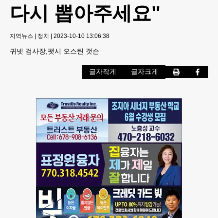
다시 뽑아주세요"
지역뉴스
|
정치
|
2023-10-10 13:06:38
귀넷 검사장,팻시 오스틴 갯슨
글자작게
글자크게