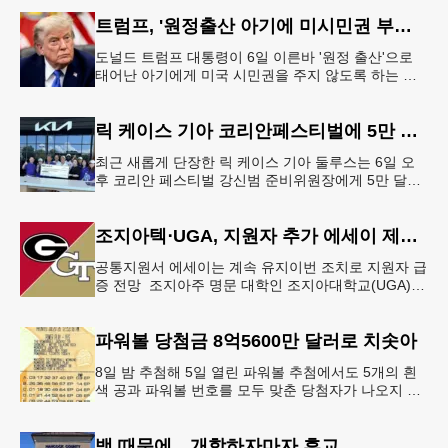
최소 30발의 총격이
트럼프, '원정출산 아기에 미시민권 부여 금지' 행정명령 서명
도널드 트럼프 대통령이 6일 이른바 '원정 출산'으로
태어난 아기에게 미국 시민권을 주지 않도록 하는 행
정명령에 서명했다.트럼프 대통령은 이날 백악관에서
서명식을 열고 이같은 내용
릭 케이스 기아 코리안페스티벌에 5만 달러 후원
최근 새롭게 단장한 릭 케이스 기아 둘루스는 6일 오
후 코리안 페스티벌 강신범 준비위원장에게 5만 달러
를 현금으로 후원했다. 릭 케이스 기아 관계자는 딜러
샵에 언제든 한인들의 방문
조지아텍⋅UGA, 지원자 추가 에세이 제출 폐지
공통지원서 에세이는 계속 유지이번 조치로 지원자 급
증 전망 조지아주 명문 대학인 조지아대학교(UGA)와
조지아텍(GT)에 지원하는 고등학교 12학년 학생들의
입시 부담이 한층 줄
파워볼 당첨금 8억5600만 달러로 치솟아
8일 밤 추첨해 5일 열린 파워볼 추첨에서도 5개의 흰
색 공과 파워볼 번호를 모두 맞춘 당첨자가 나오지 않
으면서 행운의 주인공은 다음 기회로 미뤄지게 됐다.
이에 따라 이번 주 토요
뱀 때문에…개학하자마자 휴교