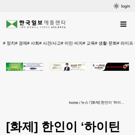
login
#
정치
#
경제
#
사회
#
사건/사고
#
이민·비자
#
교육
#
생활·문화
#
라이프
뉴스
[화제] 한인이 ‘하이틴 로맨틱 코미디’ 열풍의 주역
home
[화제] 한인이 ‘하이틴