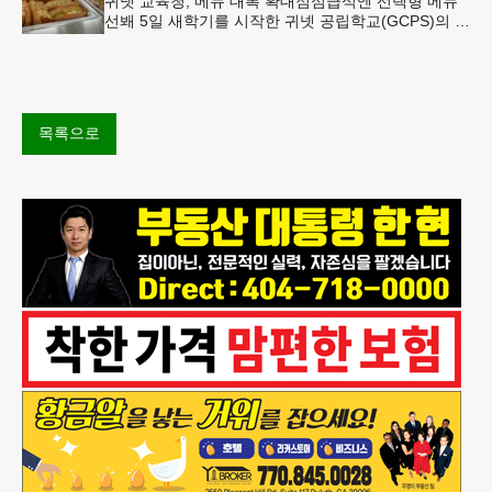
귀넷 교육청, 메뉴 대폭 확대점심급식엔 선택형 메뉴
선봬 5일 새학기를 시작한 귀넷 공립학교(GCPS)의 급
식 메뉴가 한층 다양해졌다.GCPS 학교영양프로그램
에 따르면 특히 아침
목록으로