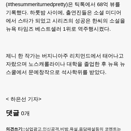
(#thesummeriturnedpretty)은 틱톡에서 68억 뷰를
기록했다. 하룻밤 사이에, 출연진들은 소셜 미디어
에서 스타가 되었고 시리즈의 성공은 한씨의 소설을
뉴욕 타임즈 베스트셀러 1위로 역주행시켰다.
제니 한 작가는 버지니아주 리치먼드에서 태어나고
자랐으며 노스캐롤라이나 대학을 졸업한 후 뉴욕 뉴
스쿨에서 문예창작으로 석사학위를 받았다.
< 하은선 기자>
댓글
0
개
의견쓰기::
상업광고,인신공격,비방,욕설,음담패설등의 코멘트는