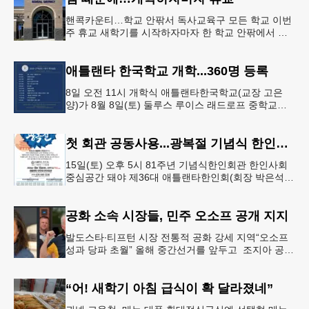
핸콕카운티…학교 안팎서 독사교육구 모든 학교 이번
주 휴교 새학기를 시작하자마자 한 학교 안팎에서 잇
따라 뱀들이 출몰해 교육구 모든 학교가 휴교에 들어
가는 일이 벌어졌다.6일 WS
애틀랜타 한국학교 개학...360명 등록
8일 오전 11시 개학식 애틀랜타한국학교(교장 고은
양)가 8월 8일(토) 둘루스 루이스 래드로프 중학교에
서 26-27학년도 새 학기를 시작한다. 개학식은 당일
오전 11시 학교 카
첫 회관 공동사용...광복절 기념식 한인회관서
15일(토) 오후 5시 81주년 기념식한인회관 한인사회
중심공간 돼야 제36대 애틀랜타한인회(회장 박은석·
이사장 강신범)는 제81주년 광복절 기념식을 오는 15
일(토) 오후 5시
공화 소속 시장들, 민주 오소프 공개 지지
발도스타∙티프턴 시장 전통적 공화 강세 지역“오소프
성과 당파 초월” 올해 중간선거를 앞두고 조지아 공화
당 소속 두 명의 시장이 민주당 존 오스프 연방상원의
원 지지를 선언했다.
“어! 새학기 아침 급식이 확 달라졌네”