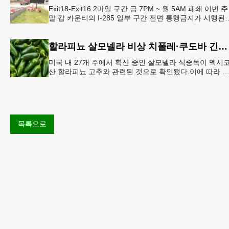
Exit18-Exit16 2마일 구간 금 7PM ~ 월 5AM 폐쇄 이번 주
말 캅 카운티의 I-285 일부 구간 전면 통행금지가 시행된
다. 18번 출구인 페이스 페리 로드에서 16
할라피뇨 살모넬라 비상 치폴레·쿠도바 긴급 회수
미국 내 27개 주에서 확산 중인 살모넬라 식중독이 멕시
산 할라피뇨 고추와 관련된 것으로 확인됐다.이에 따라 
시코 음식 체인인 치폴레와 쿠도바가 해당 식재료를 전면
회수했다.연
목록으로