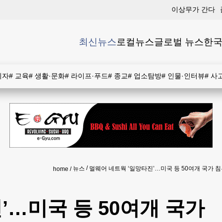
이상무가 간다
최신뉴스
로컬뉴스
글로벌 뉴스
한국
비자
#
교육
#
생활·문화
#
라이프·푸드
#
종교
#
업소탐방
#
인물·인터뷰
#
사
뉴스
멀웨어 네트웍 ‘일망타진’…미국 등 50여개 국가 
home
’…미국 등 50여개 국가