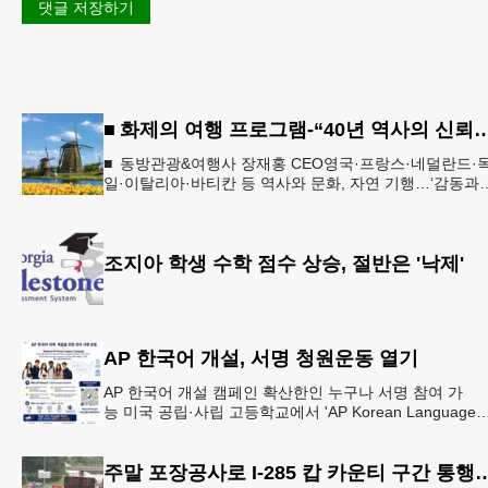
댓글 저장하기
■ 화제의 여행 프로그램-“40년 역사의 신뢰… 서유럽 
■ 동방관광&여행사 장재홍 CEO영국·프랑스·네덜란드·
일·이탈리아·바티칸 등 역사와 문화, 자연 기행…‘감동과
치유의 대장정’ 10월 6일 출발, 호텔·버스·식사 일정‘
조지아 학생 수학 점수 상승, 절반은 '낙제'
AP 한국어 개설, 서명 청원운동 열기
AP 한국어 개설 캠페인 확산한인 누구나 서명 참여 가
능 미국 공립·사립 고등학교에서 'AP Korean Language
and Culture(한국어 및 한국문화 AP 과목)' 개
주말 포장공사로 I-285 캅 카