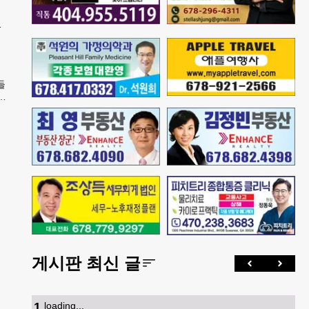
정
공
들
내
게시판 최신 글
1
.
loading...