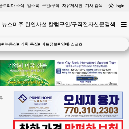
플로리다 소식
업소록
구인/구직
자유게시판
기사 검색
login
 뉴스
미주 한인
사설 칼럼
구인/구직
전자신문
검색
고
#
부동산
#
기획·특집
#
마트정보
#
연예·스포츠
침투