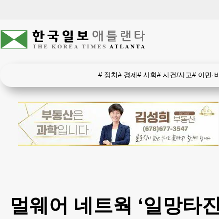
#
정치
#
경제
#
사회
#
사건/사고
#
이민·
멀웨어 네트웍 ‘일망타진