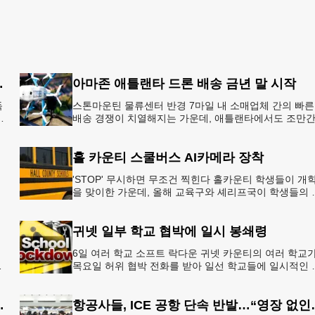
8개국 13일 대장정”
아마존 애틀랜타 드론 배송 금년 말 시작
독
스톤마운틴 물류센터 반경 7마일 내 소매업체 간의 빠른
배송 경쟁이 치열해지는 가운데, 애틀랜타에서도 조만
아마존의 택배가 하늘을 날아 배송될 예정이다.아마존
올해 말 조지아주
홀 카운티 스쿨버스 AI카메라 장착
'STOP' 무시하면 무조건 찍힌다 홀카운티 학생들이 개
을 맞이한 가운데, 올해 교육구와 셰리프국이 학생들의 
전을 위협하는 스쿨버스 추월 차량을 상대로 강력한 단
에 나선다.홀
귀넷 일부 학교 협박에 일시 봉쇄령
6일 여러 학교 소프트 락다운 귀넷 카운티의 여러 학교
목요일 허위 협박 전화를 받아 일선 학교들에 일시적인 
쇄령이 내려졌다고 교육구 측이 밝혔다.학부모들에게 
된 서한에서
운티 구간 통행금지
항공사들, ICE 