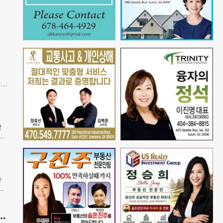
간
은
학
안
속
가
봉
발송
공항 단속 반발…“영장 없인 협조 불가”