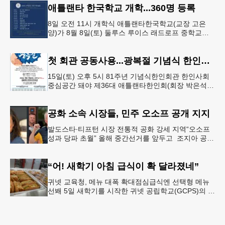
애틀랜타 한국학교 개학...360명 등록
8일 오전 11시 개학식 애틀랜타한국학교(교장 고은
양)가 8월 8일(토) 둘루스 루이스 래드로프 중학교에
서 26-27학년도 새 학기를 시작한다. 개학식은 당일
오전 11시 학교 카
첫 회관 공동사용...광복절 기념식 한인회관서
15일(토) 오후 5시 81주년 기념식한인회관 한인사회
중심공간 돼야 제36대 애틀랜타한인회(회장 박은석·
이사장 강신범)는 제81주년 광복절 기념식을 오는 15
일(토) 오후 5시
공화 소속 시장들, 민주 오소프 공개 지지
발도스타∙티프턴 시장 전통적 공화 강세 지역“오소프
성과 당파 초월” 올해 중간선거를 앞두고 조지아 공화
당 소속 두 명의 시장이 민주당 존 오스프 연방상원의
원 지지를 선언했다.
“어! 새학기 아침 급식이 확 달라졌네”
귀넷 교육청, 메뉴 대폭 확대점심급식엔 선택형 메뉴
선봬 5일 새학기를 시작한 귀넷 공립학교(GCPS)의 급
식 메뉴가 한층 다양해졌다.GCPS 학교영양프로그램
에 따르면 특히 아침