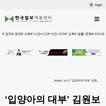
login
#
정치
#
경제
#
사회
#
사건/사고
#
이민·비자
#
교육
#
생활·문화
#
라이프
뉴스
‘입양아의 대부’ 김원보 회장 별세
home
‘입양아의 대부’ 김원보