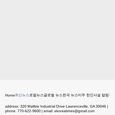
최신뉴스
로컬뉴스
글로벌 뉴스
한국 뉴스
미주 한인
사설 칼럼
구인
Home
address:
320 Maltbie Industrial Drive Lawrenceville, GA 30046
|
phone:
770-622-9600
| email:
ekoreatimes@gmail.com