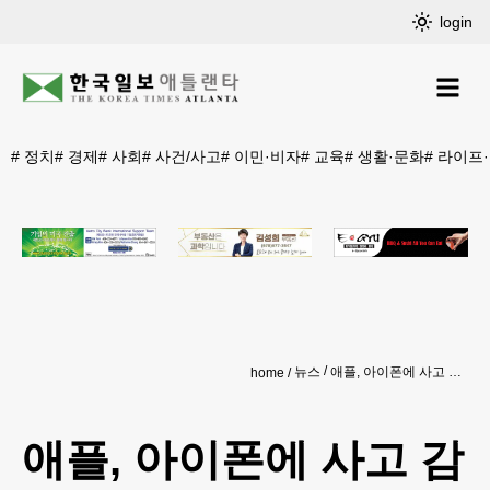
login
#
정치
#
경제
#
사회
#
사건/사고
#
이민·비자
#
교육
#
생활·문화
#
라이프
뉴스
애플, 아이폰에 사고 감지기능 도입 계획
home
애플, 아이폰에 사고 감