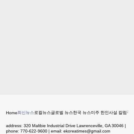
최신뉴스
로컬뉴스
글로벌 뉴스
한국 뉴스
미주 한인
사설 칼럼
구인
Home
address:
320 Maltbie Industrial Drive Lawrenceville, GA 30046
|
phone:
770-622-9600
| email:
ekoreatimes@gmail.com