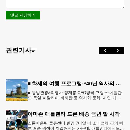
댓글 저장하기
관련기사
■ 화제의 여행 프로그램-“40년 역사의 신뢰… 서유럽 8개국 13일 대장정”
■ 동방관광&여행사 장재홍 CEO영국·프랑스·네덜란
드·독일·이탈리아·바티칸 등 역사와 문화, 자연 기
행…‘감동과 치유의 대장정’ 10월 6일 출발, 호텔·버스
·식사 일정‘
아마존 애틀랜타 드론 배송 금년 말 시작
스톤마운틴 물류센터 반경 7마일 내 소매업체 간의 빠
른 배송 경쟁이 치열해지는 가운데, 애틀랜타에서도