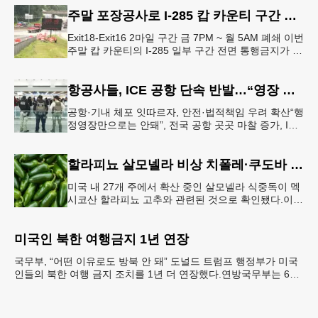
모들에게 발송된 서한에서
주말 포장공사로 I-285 캅 카운티 구간 통행금지
Exit18-Exit16 2마일 구간 금 7PM ~ 월 5AM 폐쇄 이번
주말 캅 카운티의 I-285 일부 구간 전면 통행금지가 시
행된다. 18번 출구인 페이스 페리 로드에서 16
항공사들, ICE 공항 단속 반발…“영장 없인 협조 불가”
공항·기내 체포 잇따르자, 안전·법적책임 우려 확산“행
정영장만으로는 안돼”, 전국 공항 곳곳 마찰 증가, ICE
는 공항 단속 확대 방침 연방 이민세관단속국 요원들
이 뉴욕 JKF 케
할라피뇨 살모넬라 비상 치폴레·쿠도바 긴급 회수
미국 내 27개 주에서 확산 중인 살모넬라 식중독이 멕
시코산 할라피뇨 고추와 관련된 것으로 확인됐다.이에
따라 멕시코 음식 체인인 치폴레와 쿠도바가 해당 식
재료를 전면 회수했다.연
미국인 북한 여행금지 1년 연장
국무부, “어떤 이유로도 방북 안 돼” 도널드 트럼프 행정부가 미국
인들의 북한 여행 금지 조치를 1년 더 연장했다.연방국무부는 6일
“북한 내 체포와 구금 위험으로부터 미국민의 안