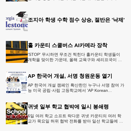
조만간 아마존의 택배가 하늘을 날아 배송될 예정이
다.아마존은 올해 말 조지아주
조지아 학생 수학 점수 상승, 절반은 '낙제'
홀 카운티 스쿨버스 AI카메라 장착
'STOP' 무시하면 무조건 찍힌다 홀카운티 학생들이
개학을 맞이한 가운데, 올해 교육구와 셰리프국이 학
생들의 안전을 위협하는 스쿨버스 추월 차량을 상대로
강력한 단속에 나선다.홀
AP 한국어 개설, 서명 청원운동 열기
AP 한국어 개설 캠페인 확산한인 누구나 서명 참여 가
능 미국 공립·사립 고등학교에서 'AP Korean
Language and Culture(한국어 및 한국문화 AP 과목)'
개
귀넷 일부 학교 협박에 일시 봉쇄령
6일 여러 학교 소프트 락다운 귀넷 카운티의 여러 학
교가 목요일 허위 협박 전화를 받아 일선 학교들에 일
시적인 봉쇄령이 내려졌다고 교육구 측이 밝혔다.학부