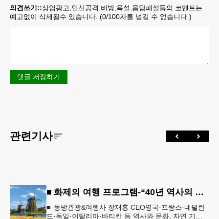
의견쓰기::
상업광고,인신공격,비방,욕설,음담패설등의 코멘트는
예고없이 삭제될수 있습니다. (
0
/100자를 넘길 수 없습니다.)
댓글 저장하기
관련기사
■ 화제의 여행 프로그램-“40년 역사의 신뢰… 서유럽 8개국 13일 대장정”
■ 동방관광&여행사 장재홍 CEO영국·프랑스·네덜란
드·독일·이탈리아·바티칸 등 역사와 문화, 자연 기