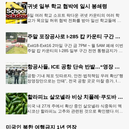
개
귀넷 일부 학교 협박에 일시 봉쇄령
6일 여러 학교 소프트 락다운 귀넷 카운티의 여러 학
교가 목요일 허위 협박 전화를 받아 일선 학교들에 일
시적인 봉쇄령이 내려졌다고 교육구 측이 밝혔다.학부
모들에게 발송된 서한에서
주말 포장공사로 I-285 캅 카운티 구간 통행금지
Exit18-Exit16 2마일 구간 금 7PM ~ 월 5AM 폐쇄 이번
주말 캅 카운티의 I-285 일부 구간 전면 통행금지가 시
행된다. 18번 출구인 페이스 페리 로드에서 16
항공사들, ICE 공항 단속 반발…“영장 없인 협조 불가”
공항·기내 체포 잇따르자, 안전·법적책임 우려 확산“행
정영장만으로는 안돼”, 전국 공항 곳곳 마찰 증가, ICE
는 공항 단속 확대 방침 연방 이민세관단속국 요원들
이 뉴욕 JKF 케
할라피뇨 살모넬라 비상 치폴레·쿠도바 긴급 회수
미국 내 27개 주에서 확산 중인 살모넬라 식중독이 멕
시코산 할라피뇨 고추와 관련된 것으로 확인됐다.이에
따라 멕시코 음식 체인인 치폴레와 쿠도바가 해당 식
재료를 전면 회수했다.연
미국인 북한 여행금지 1년 연장