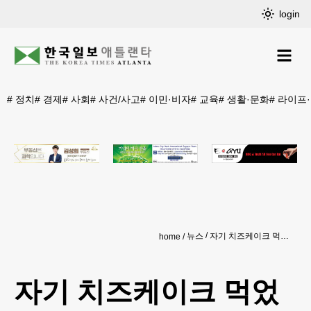
login
#
정치
#
경제
#
사회
#
사건/사고
#
이민·비자
#
교육
#
생활·문화
#
라이프
뉴스
자기 치즈케이크 먹었다고…5살 아들 때려 죽게한 아빠 20년형
home
자기 치즈케이크 먹었