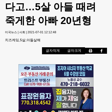
다고…5살 아들 때려
죽게한 아빠 20년형
미국뉴스
|
사회
|
2021-07-01 12:12:48
치즈케잌,5살,아들살해
글자작게
글자크게