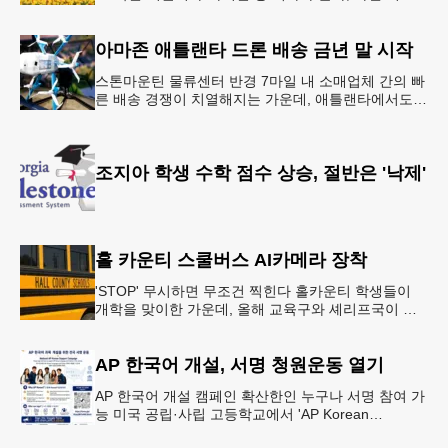
행…‘감동과 치유의 대장정’ 10월 6일 출발, 호텔·버스
·식사 일정‘
아마존 애틀랜타 드론 배송 금년 말 시작
스톤마운틴 물류센터 반경 7마일 내 소매업체 간의 빠
른 배송 경쟁이 치열해지는 가운데, 애틀랜타에서도
조만간 아마존의 택배가 하늘을 날아 배송될 예정이
다.아마존은 올해 말 조지아주
조지아 학생 수학 점수 상승, 절반은 '낙제'
홀 카운티 스쿨버스 AI카메라 장착
'STOP' 무시하면 무조건 찍힌다 홀카운티 학생들이
개학을 맞이한 가운데, 올해 교육구와 셰리프국이 학
생들의 안전을 위협하는 스쿨버스 추월 차량을 상대로
강력한 단속에 나선다.홀
AP 한국어 개설, 서명 청원운동 열기
AP 한국어 개설 캠페인 확산한인 누구나 서명 참여 가
능 미국 공립·사립 고등학교에서 'AP Korean
Language and Culture(한국어 및 한국문화 AP 과목)'