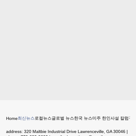
최신뉴스
로컬뉴스
글로벌 뉴스
한국 뉴스
미주 한인
사설 칼럼
구인
Home
address:
320 Maltbie Industrial Drive Lawrenceville, GA 30046
|