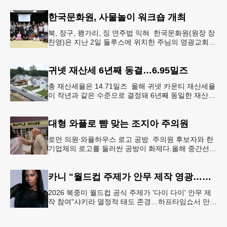
먼저 현장에 출동해 상
한국문화원, 사물놀이 워크숍 개최
북, 장구, 꽹가리, 징 연주법 익혀 한국문화원(원장 장
찬영)은 지난 2일 둘루스에 위치한 주님의 영광교회에
서 사물놀이 워크숍을 개최했다.한국을 대표하는 전통
공연예술인 사물놀이
귀넷 재산세 6년째 동결…6.95밀즈
총 재산세율은 14.71밀즈 올해 귀넷 카운티 재산세율
이 작년과 같은 수준으로 결정돼 6년째 동일한 재산세
율을 유지하게 됐다.귀넷 커미셔너 위원회는 4일 저녁
열린 정례 회의에서
대형 와플로 뺨 맞는 조지아 주의원
로먼 의원∙와플하우스 로고 공방 주의원 후보자와 한
기업체의 로고를 둘러싼 공방이 화제다.올해 중간선거
에서 민주당 주상원 후보(7지구)로 나서는 루와 로먼
(둘루스) 주하원의원은
카니 "월드컵 주제가 안무 제작 영광…춤은 국경 없는 언어"
2026 북중미 월드컵 공식 주제가 '다이 다이' 안무 제
작 참여"샤키라 열정적 태도 존경…하프타임쇼서 만난
BTS, 특별한 기억""글로벌-한국 엔터테인먼트 산업 잇
는 가교 역할