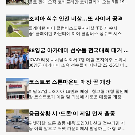
음료 판매 오직 코카콜라만 코카콜라가 오는 9월 19-
20일 귀넷플레이스 몰에서 열리는 2026 코리안 페스
티벌의 공식 독점
조지아 식수 안전 비상…또 사이버 공격
클레이턴 이어 콜럼버스도주지사실 “FBI가 수사
중” 클레이턴 카운티에 이어 콜럼버스 상수도 시스템
도 사이버 공격을 받은 것으로 확인됐다. 이로써 조지
아에서만 최소 2곳의 상수도
88양궁 아카데미 선수들 전국대회 대거 입상
JOAD 타겟 내셔널 대회서 7명 메달 조지아주 스와니
88양궁 아카데미 소속 선수들이 지난달 22~26일 네브
래스카주 링컨에서 열린 2026 주니어 올림픽 양궁 디
벨롭먼트(JOA
코스트코 스톤마운틴 매장 곧 개장
이달 27일…조지아 18번째 매장 창고형 대형 할인매
장 코스트코가 이달 말 귀넷에 새로운 매장을 개장한
다.코스트코는 4일 “스톤마운틴 매장을 8월 27일 정식
개장할 예정”이라
응급상황 시 ‘드론’이 제일 먼저 출동
귀넷경찰 ‘드론 초동 대응’도입911 신고 접수되면 자
동 이륙 앞으로 귀넷 카운티에서 발생하는 대형 교통
사고나 범죄 현장 등 응급 상황 발생 시 드론이 가장