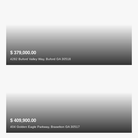
$ 379,000.00
4282 Buford Valley Way, Buford GA 30518
$ 409,900.00
404 Golden Eagle Parkway, Braselton GA 30517