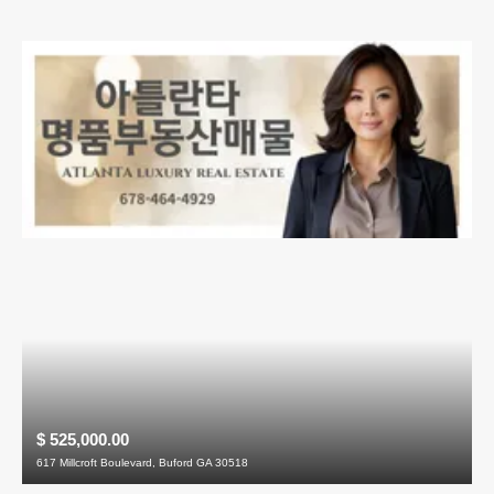
$ 525,000.00
617 Millcroft Boulevard, Buford GA 30518