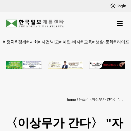
login
#
정치
#
경제
#
사회
#
사건/사고
#
이민·비자
#
교육
#
생활·문화
#
라이프
뉴스
〈이상무가 간다〉 "자연의 한 조각 같은 집"
home
〈이상무가 간다〉 "자