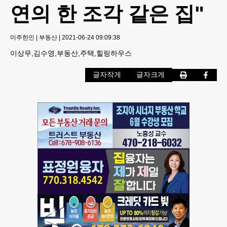
연의 한 조각 같은 집"
미주한인
|
부동산
|
2021-06-24 09:09:38
이상무,김수영,부동산,주택,힐링하우스
글자작게
글자크게