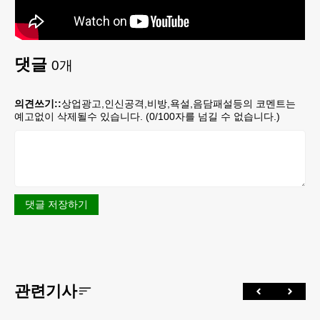
댓글
0
개
의견쓰기::
상업광고,인신공격,비방,욕설,음담패설등의 코멘트는
예고없이 삭제될수 있습니다. (
0
/100자를 넘길 수 없습니다.)
댓글 저장하기
관련기사