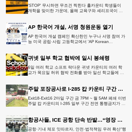
'STOP' 무시하면 무조건 찍힌다 홀카운티 학생들이
개학을 맞이한 가운데, 올해 교육구와 셰리프국이 학
생들의 안전을 위협하는 스쿨버스 추월 차량을 상대로
강력한 단속에 나선다.홀
AP 한국어 개설, 서명 청원운동 열기
AP 한국어 개설 캠페인 확산한인 누구나 서명 참여 가
능 미국 공립·사립 고등학교에서 'AP Korean
Language and Culture(한국어 및 한국문화 AP 과목)'
개
귀넷 일부 학교 협박에 일시 봉쇄령
6일 여러 학교 소프트 락다운 귀넷 카운티의 여러 학
교가 목요일 허위 협박 전화를 받아 일선 학교들에 일
시적인 봉쇄령이 내려졌다고 교육구 측이 밝혔다.학부
모들에게 발송된 서한에서
주말 포장공사로 I-285 캅 카운티 구간 통행금지
Exit18-Exit16 2마일 구간 금 7PM ~ 월 5AM 폐쇄 이번
주말 캅 카운티의 I-285 일부 구간 전면 통행금지가 시
행된다. 18번 출구인 페이스 페리 로드에서 16
항공사들, ICE 공항 단속 반발…“영장 없인 협조 불가”
공항·기내 체포 잇따르자, 안전·법적책임 우려 확산“행