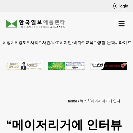
login
#
정치
#
경제
#
사회
#
사건/사고
#
이민·비자
#
교육
#
생활·문화
#
라이프
뉴스
“메이저리거에 인터뷰 중 성폭행 당해”
home
“메이저리거에 인터뷰