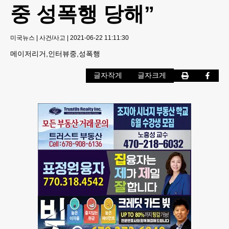
중 성폭행 당해”
미국뉴스
|
사건/사고
|
2021-06-22 11:11:30
메이저리거,인터뷰중,성폭행
글자작게
글자크게