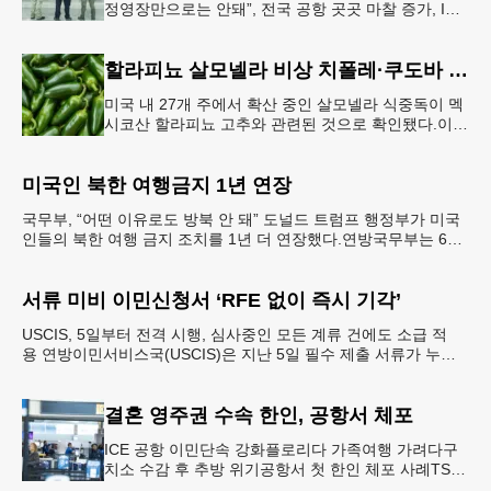
정영장만으로는 안돼”, 전국 공항 곳곳 마찰 증가, ICE
는 공항 단속 확대 방침 연방 이민세관단속국 요원들
이 뉴욕 JKF 케
할라피뇨 살모넬라 비상 치폴레·쿠도바 긴급 회수
미국 내 27개 주에서 확산 중인 살모넬라 식중독이 멕
시코산 할라피뇨 고추와 관련된 것으로 확인됐다.이에
따라 멕시코 음식 체인인 치폴레와 쿠도바가 해당 식
재료를 전면 회수했다.연
미국인 북한 여행금지 1년 연장
국무부, “어떤 이유로도 방북 안 돼” 도널드 트럼프 행정부가 미국
인들의 북한 여행 금지 조치를 1년 더 연장했다.연방국무부는 6일
“북한 내 체포와 구금 위험으로부터 미국민의 안
서류 미비 이민신청서 ‘RFE 없이 즉시 기각’
USCIS, 5일부터 전격 시행, 심사중인 모든 계류 건에도 소급 적
용 연방이민서비스국(USCIS)은 지난 5일 필수 제출 서류가 누락
되었거나 신청 자격 입증이 불충분한 이민 신청
결혼 영주권 수속 한인, 공항서 체포
ICE 공항 이민단속 강화플로리다 가족여행 가려다구
치소 수감 후 추방 위기공항서 첫 한인 체포 사례TSA
정보공유 확대 여파 결혼 영주권을 수속 중이던 20대