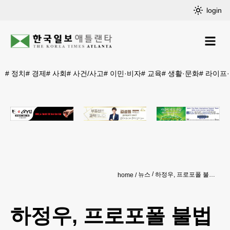
login
#
정치
#
경제
#
사회
#
사건/사고
#
이민·비자
#
교육
#
생활·문화
#
라이프
뉴스
하정우, 프로포폴 불법투약 약식기소…"스스로 단속"
home
하정우, 프로포폴 불법