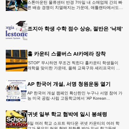
스톤마운틴 물류센터 반경 7마일 내 소매업체 간의 빠
른 배송 경쟁이 치열해지는 가운데, 애틀랜타에서도
조만간 아마존의 택배가 하늘을 날아 배송될 예정이
다.아마존은 올해 말 조지아주
조지아 학생 수학 점수 상승, 절반은 '낙제'
홀 카운티 스쿨버스 AI카메라 장착
'STOP' 무시하면 무조건 찍힌다 홀카운티 학생들이
개학을 맞이한 가운데, 올해 교육구와 셰리프국이 학
생들의 안전을 위협하는 스쿨버스 추월 차량을 상대로
강력한 단속에 나선다.홀
AP 한국어 개설, 서명 청원운동 열기
AP 한국어 개설 캠페인 확산한인 누구나 서명 참여 가
능 미국 공립·사립 고등학교에서 'AP Korean
Language and Culture(한국어 및 한국문화 AP 과목)'
개
귀넷 일부 학교 협박에 일시 봉쇄령
6일 여러 학교 소프트 락다운 귀넷 카운티의 여러 학
교가 목요일 허위 협박 전화를 받아 일선 학교들에 일