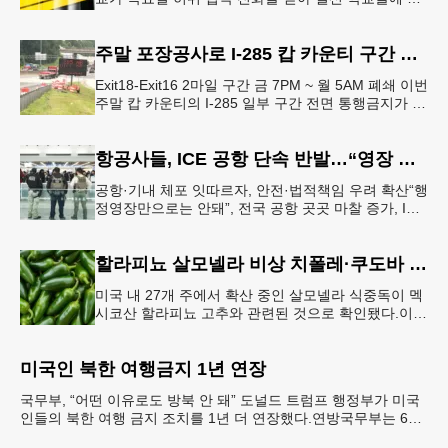
시적인 봉쇄령이 내려졌다고 교육구 측이 밝혔다.학부
모들에게 발송된 서한에서
주말 포장공사로 I-285 캅 카운티 구간 통행금지
Exit18-Exit16 2마일 구간 금 7PM ~ 월 5AM 폐쇄 이번
주말 캅 카운티의 I-285 일부 구간 전면 통행금지가 시
행된다. 18번 출구인 페이스 페리 로드에서 16
항공사들, ICE 공항 단속 반발…“영장 없인 협조 불가”
공항·기내 체포 잇따르자, 안전·법적책임 우려 확산“행
정영장만으로는 안돼”, 전국 공항 곳곳 마찰 증가, ICE
는 공항 단속 확대 방침 연방 이민세관단속국 요원들
이 뉴욕 JKF 케
할라피뇨 살모넬라 비상 치폴레·쿠도바 긴급 회수
미국 내 27개 주에서 확산 중인 살모넬라 식중독이 멕
시코산 할라피뇨 고추와 관련된 것으로 확인됐다.이에
따라 멕시코 음식 체인인 치폴레와 쿠도바가 해당 식
재료를 전면 회수했다.연
미국인 북한 여행금지 1년 연장
국무부, “어떤 이유로도 방북 안 돼” 도널드 트럼프 행정부가 미국
인들의 북한 여행 금지 조치를 1년 더 연장했다.연방국무부는 6일
“북한 내 체포와 구금 위험으로부터 미국민의 안