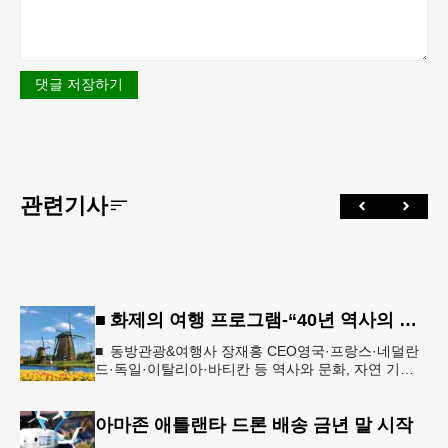
댓글 저장하기
관련기사
■ 화제의 여행 프로그램-“40년 역사의 신뢰… 서유럽 8개국 13일 대장정”
■ 동방관광&여행사 장재홍 CEO영국·프랑스·네덜란
드·독일·이탈리아·바티칸 등 역사와 문화, 자연 기
행…‘감동과 치유의 대장정’ 10월 6일 출발, 호텔·버스
·식사 일정‘
아마존 애틀랜타 드론 배송 금년 말 시작