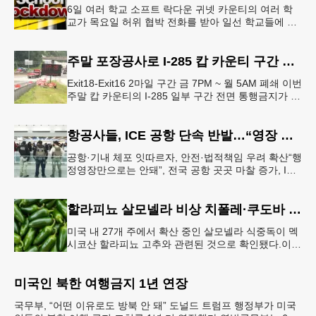
6일 여러 학교 소프트 락다운 귀넷 카운티의 여러 학
교가 목요일 허위 협박 전화를 받아 일선 학교들에 일
시적인 봉쇄령이 내려졌다고 교육구 측이 밝혔다.학부
모들에게 발송된 서한에서
주말 포장공사로 I-285 캅 카운티 구간 통행금지
Exit18-Exit16 2마일 구간 금 7PM ~ 월 5AM 폐쇄 이번
주말 캅 카운티의 I-285 일부 구간 전면 통행금지가 시
행된다. 18번 출구인 페이스 페리 로드에서 16
항공사들, ICE 공항 단속 반발…“영장 없인 협조 불가”
공항·기내 체포 잇따르자, 안전·법적책임 우려 확산“행
정영장만으로는 안돼”, 전국 공항 곳곳 마찰 증가, ICE
는 공항 단속 확대 방침 연방 이민세관단속국 요원들
이 뉴욕 JKF 케
할라피뇨 살모넬라 비상 치폴레·쿠도바 긴급 회수
미국 내 27개 주에서 확산 중인 살모넬라 식중독이 멕
시코산 할라피뇨 고추와 관련된 것으로 확인됐다.이에
따라 멕시코 음식 체인인 치폴레와 쿠도바가 해당 식
재료를 전면 회수했다.연
미국인 북한 여행금지 1년 연장
국무부, “어떤 이유로도 방북 안 돼” 도널드 트럼프 행정부가 미국