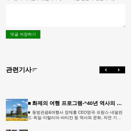
댓글 저장하기
관련기사
■ 화제의 여행 프로그램-“40년 역사의 신뢰… 서유럽 8개국 13일 대장정”
■ 동방관광&여행사 장재홍 CEO영국·프랑스·네덜란
드·독일·이탈리아·바티칸 등 역사와 문화, 자연 기
행…‘감동과 치유의 대장정’ 10월 6일 출발, 호텔·버스
·식사 일정‘