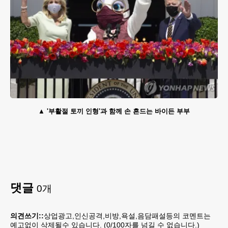
'부활절 토끼 인형'과 함께 손 흔드는 바이든 부부
댓글
0
개
의견쓰기::
상업광고,인신공격,비방,욕설,음담패설등의 코멘트는
예고없이 삭제될수 있습니다. (
0
/100자를 넘길 수 없습니다.)