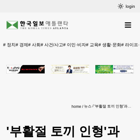
login
#
정치
#
경제
#
사회
#
사건/사고
#
이민·비자
#
교육
#
생활·문화
#
라이프
뉴스
'부활절 토끼 인형'과 함께 손 흔드는 바이든 부부
home
'부활절 토끼 인형'과