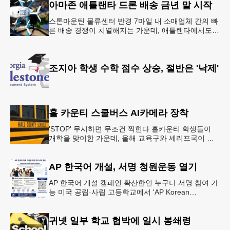
아마존 애틀랜타 드론 배송 금년 말 시작
스톤마운틴 물류센터 반경 7마일 내 소매업체 간의 빠
른 배송 경쟁이 치열해지는 가운데, 애틀랜타에서도
조만간 아마존의 택배가 하늘을 날아 배송될 예정이
다.아마존은 올해 말 조지아주
조지아 학생 수학 점수 상승, 절반은 '낙제'
홀 카운티 스쿨버스 AI카메라 장착
'STOP' 무시하면 무조건 찍힌다 홀카운티 학생들이
개학을 맞이한 가운데, 올해 교육구와 셰리프국이 학
생들의 안전을 위협하는 스쿨버스 추월 차량을 상대로
강력한 단속에 나선다.홀
AP 한국어 개설, 서명 청원운동 열기
AP 한국어 개설 캠페인 확산한인 누구나 서명 참여 가
능 미국 공립·사립 고등학교에서 'AP Korean
Language and Culture(한국어 및 한국문화 AP 과목)'
개
귀넷 일부 학교 협박에 일시 봉쇄령