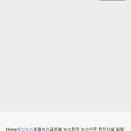
최신뉴스
로컬뉴스
글로벌 뉴스
한국 뉴스
미주 한인
사설 칼럼
구인
Home