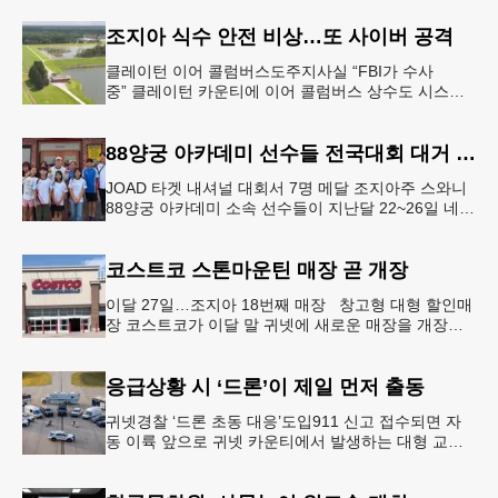
티벌의 공식 독점
조지아 식수 안전 비상…또 사이버 공격
클레이턴 이어 콜럼버스도주지사실 “FBI가 수사
중” 클레이턴 카운티에 이어 콜럼버스 상수도 시스템
도 사이버 공격을 받은 것으로 확인됐다. 이로써 조지
아에서만 최소 2곳의 상수도
88양궁 아카데미 선수들 전국대회 대거 입상
JOAD 타겟 내셔널 대회서 7명 메달 조지아주 스와니
88양궁 아카데미 소속 선수들이 지난달 22~26일 네브
래스카주 링컨에서 열린 2026 주니어 올림픽 양궁 디
벨롭먼트(JOA
코스트코 스톤마운틴 매장 곧 개장
이달 27일…조지아 18번째 매장 창고형 대형 할인매
장 코스트코가 이달 말 귀넷에 새로운 매장을 개장한
다.코스트코는 4일 “스톤마운틴 매장을 8월 27일 정식
개장할 예정”이라
응급상황 시 ‘드론’이 제일 먼저 출동
귀넷경찰 ‘드론 초동 대응’도입911 신고 접수되면 자
동 이륙 앞으로 귀넷 카운티에서 발생하는 대형 교통
사고나 범죄 현장 등 응급 상황 발생 시 드론이 가장
먼저 현장에 출동해 상