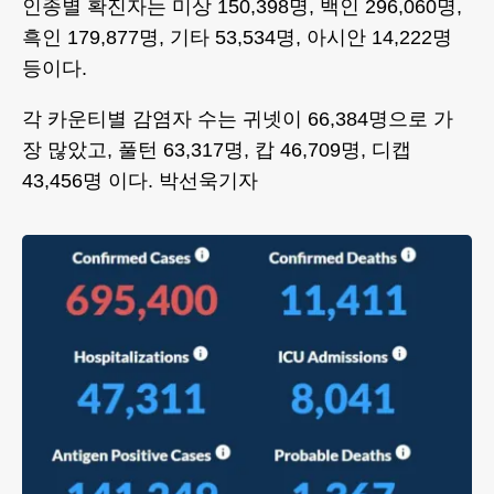
인종별 확진자는 미상 150,398명, 백인 296,060명,
흑인 179,877명, 기타 53,534명, 아시안 14,222명
등이다.
각 카운티별 감염자 수는 귀넷이 66,384명으로 가
장 많았고, 풀턴 63,317명, 캅 46,709명, 디캡
43,456명 이다. 박선욱기자