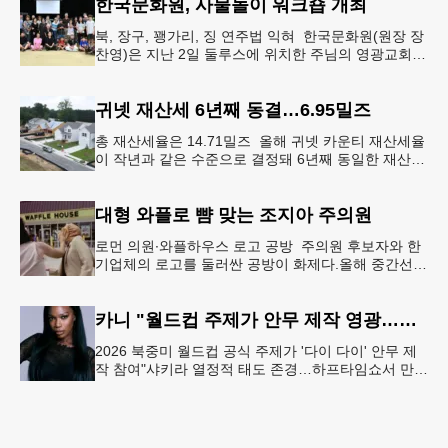
한국문화원, 사물놀이 워크숍 개최
북, 장구, 꽹가리, 징 연주법 익혀 한국문화원(원장 장
찬영)은 지난 2일 둘루스에 위치한 주님의 영광교회에
서 사물놀이 워크숍을 개최했다.한국을 대표하는 전통
공연예술인 사물놀이
귀넷 재산세 6년째 동결…6.95밀즈
총 재산세율은 14.71밀즈 올해 귀넷 카운티 재산세율
이 작년과 같은 수준으로 결정돼 6년째 동일한 재산세
율을 유지하게 됐다.귀넷 커미셔너 위원회는 4일 저녁
열린 정례 회의에서
대형 와플로 뺨 맞는 조지아 주의원
로먼 의원∙와플하우스 로고 공방 주의원 후보자와 한
기업체의 로고를 둘러싼 공방이 화제다.올해 중간선거
에서 민주당 주상원 후보(7지구)로 나서는 루와 로먼
(둘루스) 주하원의원은
카니 "월드컵 주제가 안무 제작 영광…춤은 국경 없는 언어"
2026 북중미 월드컵 공식 주제가 '다이 다이' 안무 제
작 참여"샤키라 열정적 태도 존경…하프타임쇼서 만난
BTS, 특별한 기억""글로벌-한국 엔터테인먼트 산업 잇
는 가교 역할