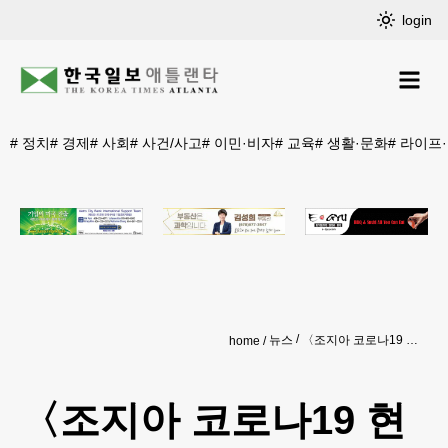
login
#
정치
#
경제
#
사회
#
사건/사고
#
이민·비자
#
교육
#
생활·문화
#
라이프
뉴스
〈조지아 코로나19 현황: 20일〉 일일사망자수 여전히 높아…149명
home
〈조지아 코로나19 현